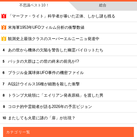
不思議ベスト10！
総合
「マーファ・ライト」科学者が暴いた正体、しかし謎も残る
米海軍1953年UFOフィルム分析の衝撃数値
観測史上最強クラスのスーパーエルニーニョ発達中
あの世から機体の欠陥を警告した幽霊パイロットたち
バッタの大群はこの世の終末の前兆か!?
ブラジル金属球体UFO事件の機密ファイル
AI設計ウイルス16種が細胞を殺した衝撃
トランプ大統領に「エイリアン発表原稿」を渡した男
コロナ的中霊能者が語る2026年の予言ビジョン
またしても火星に謎の「扉」が出現？
カテゴリ一覧