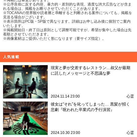
※公序良俗に反する内容、暴力的・差別的な表現、過度な誇大広告などが含ま
れる場合は、掲載をお断りさせていただくことがあります。
※TOCANAの世界観や読者層と乖離すると判断される案件についても、掲載を
見送る場合がございます。
※表示箇所はPC版・SP版で異なります。詳細はお申し込み後に個別でご案内
いたします。
※掲載開始日・終了日は原則として調整可能ですが、希望が集中した場合は先
着順とさせていただきます。
※画像素材はご提供いただく形になります（要サイズ指定）。
人気連載
現実と夢が交差するレストラン…叔父が最期
に託したメッセージと不思議な夢
2024.11.14 23:00
心霊
彼女は“それ”を叱ってしまった… 黒髪が招く
悲劇『呪われた卒業式の予行演習』
2024.10.30 23:00
心霊