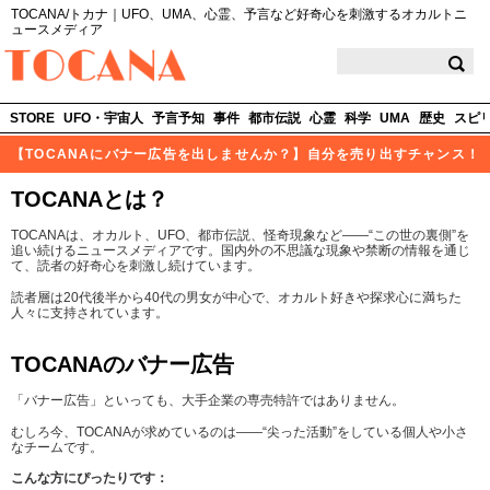
TOCANA/トカナ｜UFO、UMA、心霊、予言など好奇心を刺激するオカルトニ
ュースメディア
TOCANA
STORE
UFO・宇宙人
予言予知
事件
都市伝説
心霊
科学
UMA
歴史
スピ
【TOCANAにバナー広告を出しませんか？】自分を売り出すチャンス！
TOCANAとは？
TOCANAは、オカルト、UFO、都市伝説、怪奇現象など――“この世の裏側”を
追い続けるニュースメディアです。国内外の不思議な現象や禁断の情報を通じ
て、読者の好奇心を刺激し続けています。
読者層は20代後半から40代の男女が中心で、オカルト好きや探求心に満ちた
人々に支持されています。
TOCANAのバナー広告
「バナー広告」といっても、大手企業の専売特許ではありません。
むしろ今、TOCANAが求めているのは――“尖った活動”をしている個人や小さ
なチームです。
こんな方にぴったりです：