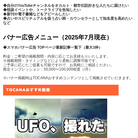
◆自分のYouTubeチャンネルをオカルト・都市伝説好きな人たちに届けたい
◆怪談イベントや、トークライブを告知したい
◆
新刊や電子書籍などをアピールしたい
◆占いやスピリチュアルを扱う占い師・カウンセラーとして知名度を高めたい
など
バナー広告メニュー（2025年7月現在）
◆スマホバナー広告 TOPページ最新記事一覧下（最大3枠）
料金：ご希望の掲載期間・内容に応じてお見積もりいたします。
※掲載期間・タイミングなどにより柔軟に調整可能です。
ご予算に応じたご提案も可能ですので、お気軽にご相談ください。
推定インプレッション：50,000〜100,000程度（/月）
※バナー掲載時はTOCANAおすすめコンテンツとして掲載させていだきます。