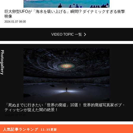
巨大卵型UFOが「海水を吸い上げる」瞬間!? ダイナミックすぎる衝撃
映像
2024.01.07 08:00
VIDEO TOPIC 一覧
「死ぬまでに行きたい「世界の廃墟」10選！ 世界的廃墟写真家ボブ・
ティッセンが捉えた闇の絶景！
2023.02.18 07:00
人気記事ランキング
11:35更新