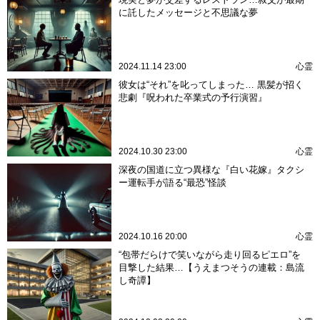
に託したメッセージと不思議な夢
2024.11.14 23:00
心霊
彼女は“それ”を叱ってしまった… 黒髪が招く
悲劇『呪われた卒業式の予行演習』
2024.10.30 23:00
心霊
深夜の国道に立つ異様な『白い花嫁』タクシ
ー運転手が語る“最恐”怪談
2024.10.16 20:00
心霊
“包帯だらけで笑いながら走り回るピエロ”を
目撃した結果…【うえまつそうの連載：島流
し奇譚】