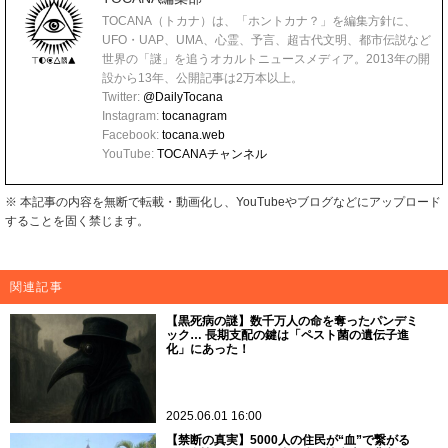
TOCANA（トカナ）は、「ホントカナ？」を編集方針に、
UFO・UAP、UMA、心霊、予言、超古代文明、都市伝説など
世界の「謎」を追うオカルトニュースメディア。2013年の開
設から13年、公開記事は2万本以上。
Twitter:
@DailyTocana
Instagram:
tocanagram
Facebook:
tocana.web
YouTube:
TOCANAチャンネル
※ 本記事の内容を無断で転載・動画化し、YouTubeやブログなどにアップロード
することを固く禁じます。
関連記事
【黒死病の謎】数千万人の命を奪ったパンデミ
ック… 長期支配の鍵は「ペスト菌の遺伝子進
化」にあった！
2025.06.01 16:00
【禁断の真実】5000人の住民が“血”で繋がる