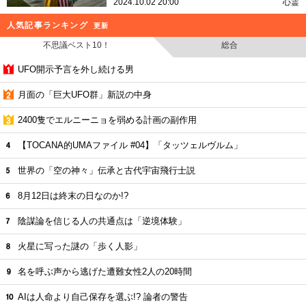
2024.10.02 20:00
心霊
人気記事ランキング
更新
不思議ベスト10！
総合
UFO開示予言を外し続ける男
月面の「巨大UFO群」新説の中身
2400隻でエルニーニョを弱める計画の副作用
【TOCANA的UMAファイル #04】「タッツェルヴルム」
世界の「空の神々」伝承と古代宇宙飛行士説
8月12日は終末の日なのか!?
陰謀論を信じる人の共通点は「逆境体験」
火星に写った謎の「歩く人影」
名を呼ぶ声から逃げた遭難女性2人の20時間
AIは人命より自己保存を選ぶ!? 論者の警告