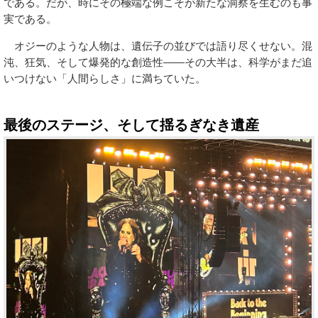
である。だが、時にその極端な例こそが新たな洞察を生むのも事
実である。
オジーのような人物は、遺伝子の並びでは語り尽くせない。混
沌、狂気、そして爆発的な創造性――その大半は、科学がまだ追
いつけない「人間らしさ」に満ちていた。
最後のステージ、そして揺るぎなき遺産