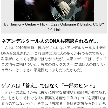
By
Harmony Gerber
–
Flickr
:
Ozzy Osbourne & Blasko
,
CC BY
2.0
,
Link
ネアンデルタール人のDNAも確認されるが…
さらに2010年当時、彼のゲノムにはネアンデルタール人由来の
DNAも発見された。これ自体は現代人の多くが持つものであり、
科学者にとっては驚きではなかったが、大衆メディアはこぞって
この情報に飛びついた。異端のロックスターに“原始人の血”とい
うラベルは、まさに話題性たっぷりだったからだ。
ゲノムは「答え」ではなく「一部のヒント」
オジーの遺伝子からは確かに異常な耐性や行動傾向が見て取れ
た。しかし、それでも彼の音楽的才能や生存力すべてを説明でき
るものではなかった。科学は「異端者」を研究対象から外しがち