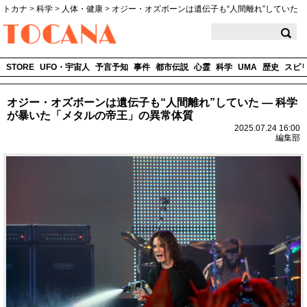
トカナ
>
科学
>
人体・健康
>
オジー・オズボーンは遺伝子も“人間離れ”していた
TOCANA
STORE
UFO・宇宙人
予言予知
事件
都市伝説
心霊
科学
UMA
歴史
スピ
オジー・オズボーンは遺伝子も“人間離れ”していた ― 科学
が暴いた「メタルの帝王」の異常体質
2025.07.24 16:00
編集部