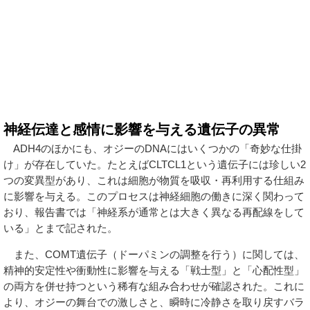
神経伝達と感情に影響を与える遺伝子の異常
ADH4のほかにも、オジーのDNAにはいくつかの「奇妙な仕掛
け」が存在していた。たとえばCLTCL1という遺伝子には珍しい2
つの変異型があり、これは細胞が物質を吸収・再利用する仕組み
に影響を与える。このプロセスは神経細胞の働きに深く関わって
おり、報告書では「神経系が通常とは大きく異なる再配線をして
いる」とまで記された。
また、COMT遺伝子（ドーパミンの調整を行う）に関しては、
精神的安定性や衝動性に影響を与える「戦士型」と「心配性型」
の両方を併せ持つという稀有な組み合わせが確認された。これに
より、オジーの舞台での激しさと、瞬時に冷静さを取り戻すバラ