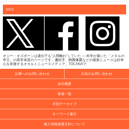
SNS
オジー・オズボーンは遺伝子も“人間離れ”していた ― 科学が暴いた「メタルの
帝王」の異常体質のページです。
遺伝子
、
特異体質
などの最新ニュースは好奇
心を刺激するオカルトニュースメディア、TOCANAで
記事へのお問い合わせ
広告のお問い合わせ
会社概要
著者一覧
月別アーカイブ
キーワード索引
個人情報保護方針について