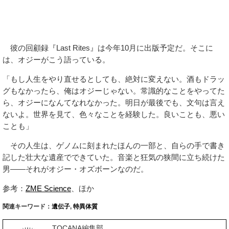
彼の回顧録『Last Rites』は今年10月に出版予定だ。そこに
は、オジーがこう語っている。
「もし人生をやり直せるとしても、絶対に変えない。酒もドラッ
グもなかったら、俺はオジーじゃない。常識的なことをやってた
ら、オジーになんてなれなかった。明日が最後でも、文句は言え
ないよ。世界を見て、色々なことを経験した。良いことも、悪い
ことも」
その人生は、ゲノムに刻まれたほんの一部と、自らの手で書き
記した壮大な遺産でできていた。音楽と狂気の狭間に立ち続けた
男――それがオジー・オズボーンなのだ。
参考：
ZME Science
、ほか
関連キーワード：
遺伝子
,
特異体質
TOCANA編集部