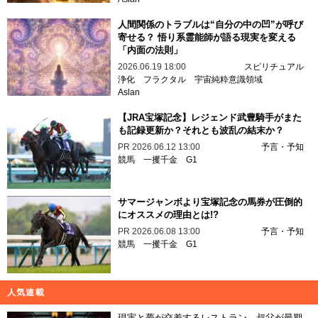
人間関係のトラブルは“自分の中の凹”が呼び
寄せる？ 悟り系霊能師が語る現実を変える
「内面の法則」
2026.06.19 18:00
スピリチュアル
浄化
フラクタル
宇宙純粋意識領域
Aslan
【JRA宝塚記念】レジェンド武豊騎手がまた
も記録更新か？それとも波乱の結末か？
PR
2026.06.12 13:00
予言・予知
競馬
一攫千金
G1
サマージャンボより宝塚記念の馬券が圧倒的
にオススメの理由とは!?
PR
2026.06.08 13:00
予言・予知
競馬
一攫千金
G1
人気連載
現実と夢が交差するレストラン…叔父が最期