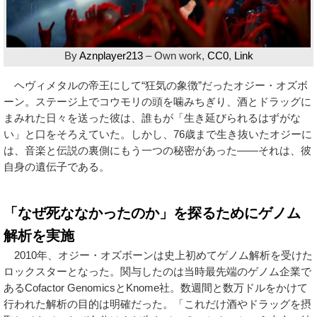
By
Aznplayer213
–
Own work
,
CC0
,
Link
ヘヴィメタルの帝王にして“狂気の象徴”だったオジー・オズボ
ーン。ステージ上でコウモリの頭を噛みちぎり、酒とドラッグに
まみれた日々を送った彼は、誰もが「生き延びられるはずがな
い」と口をそろえていた。しかし、76歳まで生き抜いたオジーに
は、音楽と伝説の裏側にもう一つの秘密があった――それは、彼
自身の遺伝子である。
「なぜ死ななかったのか」を探るためにゲノム
解析を実施
2010年、オジー・オズボーンは史上初めてゲノム解析を受けた
ロックスターとなった。関与したのは当時最先端のゲノム企業で
あるCofactor GenomicsとKnome社。数週間と数万ドルをかけて
行われた解析の目的は明確だった。「これだけ酒やドラッグを摂