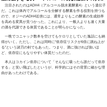
注目されたのはADH4（アルコール脱水素酵素4）という遺伝子
だ。これは体内でアルコールを分解する酵素を作る役割を持つも
ので、オジーのADH4近傍には、通常よりもこの酵素の生成効率
を高める変異が見つかった。これにより、一般人よりも速く大量
の酒を代謝できる体質であることが明らかになった。
一晩でコニャック数本を空けてもケロリとしていた逸話にも納
得がいく。ただし、これは同時に“依存症リスクが6倍に跳ね上が
る”という諸刃の剣でもあった。つまり、酒に強ければ強いほ
ど、依存症にもなりやすい体質だったのだ。
本人はコカイン依存について「そんなに吸ったら誰だって依存
する」と笑い飛ばしたというが、科学的にはその背景に確かな理
由があったわけである。