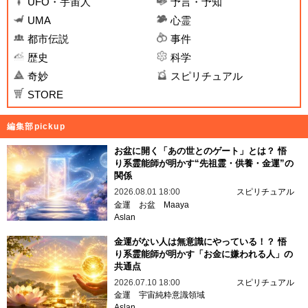
UFO・宇宙人
予言・予知
UMA
心霊
都市伝説
事件
歴史
科学
奇妙
スピリチュアル
STORE
編集部pickup
お盆に開く「あの世とのゲート」とは？ 悟
り系霊能師が明かす“先祖霊・供養・金運”の
関係
2026.08.01 18:00
スピリチュアル
金運
お盆
Maaya
Aslan
金運がない人は無意識にやっている！？ 悟
り系霊能師が明かす「お金に嫌われる人」の
共通点
2026.07.10 18:00
スピリチュアル
金運
宇宙純粋意識領域
Aslan