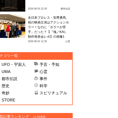
2026.08.03 22:30
都市伝説
全日本プロレス・安齊勇馬、
初の映画主演はアクションホ
ラー！なのに「ホラーが苦
手」だった？【『傀／KAI』
制作発表会レポ】の画像1
2026.08.02 12:30
心霊
テゴリ一覧
UFO・宇宙人
予言・予知
UMA
心霊
都市伝説
事件
歴史
科学
奇妙
スピリチュアル
STORE
気記事ランキング
11:35更新