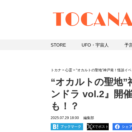
STORE
UFO・宇宙人
予
トカナ
>
心霊
>
“オカルトの聖地”神戸発！怪談イベン
“オカルトの聖地
ンドラ vol.2』
も！？
2025.07.29 18:00
編集部
Xでポスト