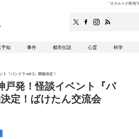
“オカルトの聖地”
TOCANA
TOCANAのFacebookはこち
TOCANAのinstagra
TOCANAのRS
言予知
事件
都市伝説
心霊
科学
ト『パンドラ vol.2』開催決定！
”神戸発！怪談イベント『パ
開催決定！ばけたん交流会