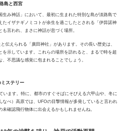
路島と西宮
国生み神話」において、最初に生まれた特別な島が淡路島で
えたイザナギノミコトが余生を過ごしたとされる「伊弉諾神
とも言われ、まさに神話が息づく場所。
たと伝えられる「廣田神社」があります。その長い歴史は、
とを示しています。これらの場所を訪れると、まるで時を超
な、不思議な感覚に包まれることでしょう。
のミステリー
ています。特に、都市のすぐそばにそびえる六甲山や、冬に
んなべ）高原では、UFOの目撃情報が多発していると言われ
の未確認飛行物体に出会えるかもしれませんね。