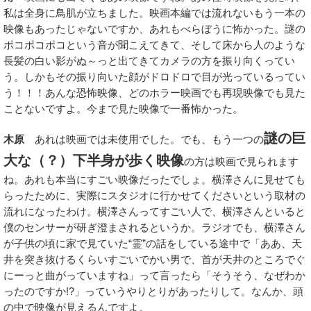
私は全身に鳥肌が立ちました。映画本編では流れないもう一本の
映像もあったじゃないですか、あれもべらぼうに怖かった。謎の
ポコポコポコという音が聞こえてきて、そして床から人のような
長髪の白い影がぬ～っと出てきてカメラの方を振り向くってい
う。しかもその振り向いた顔がドロドロで目が光っているってい
う！！！あんな恐怖映像、どのホラー映画でも再現映像でも見た
ことないですよ。今まで見た映像で一番怖かった。
謎の巨
木原
あれは映画では未使用でした。でも、もう一つの
大な（？）下半身が歩く映像
の方は映画で見られます
ね。あれも本当にすごい映像だったでしょ。横澤さんに見せても
らったために、実際にスタジオに行かせてくださいという取材の
流れになったわけ。横澤さんってすごい人で、横澤さんといると
僕のセンサーが研ぎ澄まされるというか。ラジオでも、横澤さん
が子供の頃に家で見ていた“霊”の話をしている途中で「ああ、天
井を突き抜けるくらいすごいでかい男で、首が天井のところでぐ
にーっと曲がっていますね」って言ったら「そうそう、なぜわか
ったのですか!?」っていうやりとりがあったりして。なんか、頭
の中で映像が見えるんですよ。