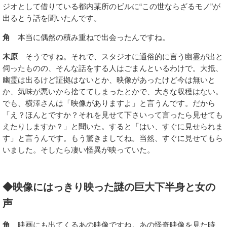
ジオとして借りている都内某所のビルに“この世ならざるモノ”が
出るとう話を聞いたんです。
角
本当に偶然の積み重ねで出会ったんですね。
木原
そうですね。それで、スタジオに通俗的に言う幽霊が出と
伺ったものの、そんな話をする人はごまんといるわけで。大抵、
幽霊は出るけど証拠はないとか、映像があったけど今は無いと
か、気味が悪いから捨ててしまったとかで、大きな収穫はない。
でも、横澤さんは「映像がありますよ」と言うんです。だから
「え？ほんとですか？それを見せて下さいって言ったら見せても
えたりしますか？」と聞いた。すると「はい、すぐに見せられま
す」と言うんです。もう驚きましてね。当然、すぐに見せてもら
いました。そしたら凄い怪異が映っていた。
◆映像にはっきり映った謎の巨大下半身と女の
声
角
映画にも出てくるあの映像ですね。あの怪奇映像を見た時、