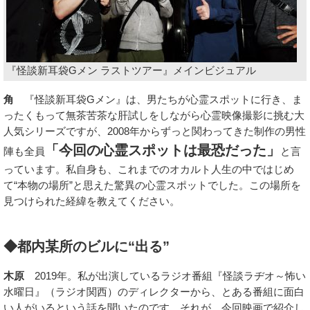
『怪談新耳袋Gメン ラストツアー』メインビジュアル
角
『怪談新耳袋Gメン』は、男たちが心霊スポットに行き、ま
ったくもって無茶苦茶な肝試しをしながら心霊映像撮影に挑む大
人気シリーズですが、2008年からずっと関わってきた制作の男性
「今回の心霊スポットは最恐だった」
陣も全員
と言
っています。私自身も、これまでのオカルト人生の中ではじめ
て“本物の場所”と思えた驚異の心霊スポットでした。この場所を
見つけられた経緯を教えてください。
◆都内某所のビルに“出る”
木原
2019年。私が出演しているラジオ番組『怪談ラヂオ～怖い
水曜日』（ラジオ関西）のディレクターから、とある番組に面白
い人がいるという話を聞いたのです。それが、今回映画で紹介し