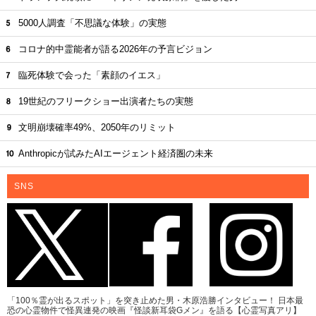
5000人調査「不思議な体験」の実態
コロナ的中霊能者が語る2026年の予言ビジョン
臨死体験で会った「素顔のイエス」
19世紀のフリークショー出演者たちの実態
文明崩壊確率49%、2050年のリミット
Anthropicが試みたAIエージェント経済圏の未来
SNS
「100％霊が出るスポット」を突き止めた男・木原浩勝インタビュー！ 日本最
恐の心霊物件で怪異連発の映画『怪談新耳袋Gメン』を語る【心霊写真アリ】