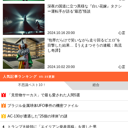
深夜の国道に立つ異様な『白い花嫁』タクシ
ー運転手が語る“最恐”怪談
2024.10.16 20:00
心霊
“包帯だらけで笑いながら走り回るピエロ”を
目撃した結果…【うえまつそうの連載：島流
し奇譚】
2024.10.02 20:00
心霊
人気記事ランキング
05:35更新
不思議ベスト10！
総合
「見世物サーカス」で最も愛された人間5選
ブラジル金属球体UFO事件の機密ファイル
AC-130が遭遇した"25個の球体"の謎
トランプ大統領に「エイリアン発表原稿」を渡した男