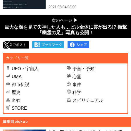
2021.08.04 08:00
次のページ
巨大な顔を見て失神した人も…ビル全体に霊が出る!? 衝撃
「幽霊の足」写真も公開！
Xでポスト
カテゴリ一覧
UFO・宇宙人
予言・予知
UMA
心霊
都市伝説
事件
歴史
科学
奇妙
スピリチュアル
STORE
編集部pickup