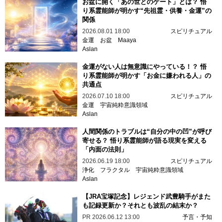
お盆に開く「あの世とのゲート」とは？ 悟
り系霊能師が明かす“先祖霊・供養・金運”の
関係
2026.08.01 18:00
スピリチュアル
金運
お盆
Maaya
Aslan
金運がない人は無意識にやっている！？ 悟
り系霊能師が明かす「お金に嫌われる人」の
共通点
2026.07.10 18:00
スピリチュアル
金運
宇宙純粋意識領域
Aslan
人間関係のトラブルは“自分の中の凹”が呼び
寄せる？ 悟り系霊能師が語る現実を変える
「内面の法則」
2026.06.19 18:00
スピリチュアル
浄化
フラクタル
宇宙純粋意識領域
Aslan
【JRA宝塚記念】レジェンド武豊騎手がまた
も記録更新か？それとも波乱の結末か？
PR
2026.06.12 13:00
予言・予知