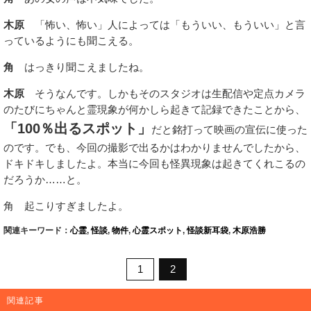
木原
「怖い、怖い」人によっては「もういい、もういい」と言
っているようにも聞こえる。
角
はっきり聞こえましたね。
木原
そうなんです。しかもそのスタジオは生配信や定点カメラ
のたびにちゃんと霊現象が何かしら起きて記録できたことから、
「100％出るスポット」
だと銘打って映画の宣伝に使った
のです。でも、今回の撮影で出るかはわかりませんでしたから、
ドキドキしましたよ。本当に今回も怪異現象は起きてくれこるの
だろうか……と。
角 起こりすぎましたよ。
関連キーワード：
心霊
,
怪談
,
物件
,
心霊スポット
,
怪談新耳袋
,
木原浩勝
1
2
関連記事