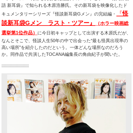
語 新耳袋』で知られる木原浩勝氏。その新耳袋を映像化したド
『
怪
キュメンタリーシリーズ『怪談新耳袋Gメン』の完結編・
談新耳袋Gメン ラスト・ツアー』
（ホラー映画総
選挙第1位作品）
に今日初キャップとして出演する木原氏だが、
なんとそこで、怪談人生50年の中で出会った“最も怪異出現率の
高い場所”を紹介したのだという。一体どんな場所なのだろう
か。同作品で共演したTOCANA編集長の角由紀子が聞いた。
:::::::::::::::::::::::