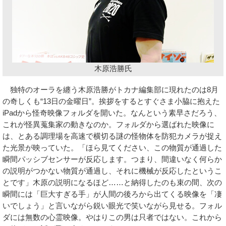
木原浩勝氏
独特のオーラを纏う木原浩勝がトカナ編集部に現れたのは8月
の奇しくも“13日の金曜日”。挨拶をするとすぐさま小脇に抱えた
iPadから怪奇映像フォルダを開いた。なんという素早さだろう、
これが怪異蒐集家の動きなのか。フォルダから選ばれた映像に
は、とある調理場を高速で横切る謎の怪物体を防犯カメラが捉え
た光景が映っていた。「ほら見てください、この物質が通過した
瞬間パッシブセンサーが反応します。つまり、間違いなく何らか
の説明がつかない物質が通過し、それに機械が反応したというこ
とです」木原の説明になるほど……と納得したのも束の間、次の
瞬間には「巨大すぎる手」が人間の後ろから出てくる映像を「凄
いでしょう」と言いながら鋭い眼光で笑いながら見せる。フォル
ダには無数の心霊映像。やはりこの男は只者ではない。これから