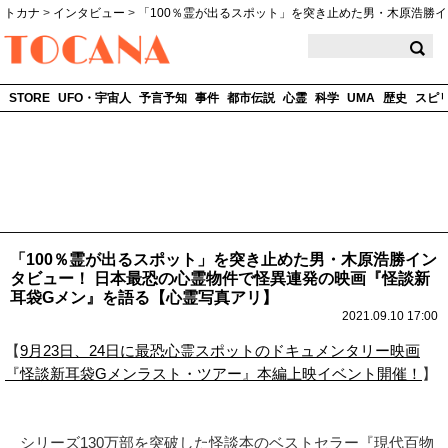
トカナ
>
インタビュー
>
「100％霊が出るスポット」を突き止めた男・木原浩勝
TOCANA
STORE
UFO・宇宙人
予言予知
事件
都市伝説
心霊
科学
UMA
歴史
スピ
「100％霊が出るスポット」を突き止めた男・木原浩勝イン
タビュー！ 日本最恐の心霊物件で怪異連発の映画『怪談新
耳袋Gメン』を語る【心霊写真アリ】
2021.09.10 17:00
【
9月23日、24日に最恐心霊スポットのドキュメンタリー映画
『怪談新耳袋Gメンラスト・ツアー』本編上映イベント開催！
】
シリーズ130万部を突破した怪談本のベストセラー『現代百物