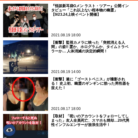
『怪談新耳袋Gメン ラスト・ツアー』公開イン
タビュー「これ以上ない程本物の幽霊」
【9/23.24上映イベント開催】
2021.08.19 18:00
【衝撃】監視カメラに映った「突然消える人
間」の姿!! 霊か、ホログラムか、タイムトラベ
ラーか… 人体消滅の決定的瞬間！
2021.08.19 14:00
【衝撃】遂に「ゴーストペニス」が撮影され
る！ 史上初、幽霊のギンギンに勃った男性器を
捉えた！
2021.08.17 18:00
【取材】「呪いのアカウントをフォローしてし
まった」友人全員死亡、スマホも焼却…20代男
性インフルエンサーが放浪生活中！