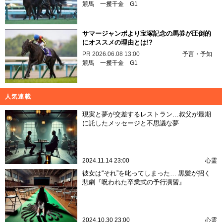
競馬
一攫千金
G1
サマージャンボより宝塚記念の馬券が圧倒的
にオススメの理由とは!?
PR
2026.06.08 13:00
予言・予知
競馬
一攫千金
G1
人気連載
現実と夢が交差するレストラン…叔父が最期
に託したメッセージと不思議な夢
2024.11.14 23:00
心霊
彼女は“それ”を叱ってしまった… 黒髪が招く
悲劇『呪われた卒業式の予行演習』
2024.10.30 23:00
心霊