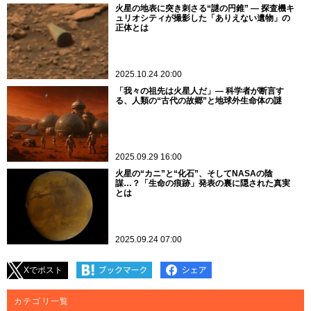
火星の地表に突き刺さる“謎の円錐” ― 探査機キ
ュリオシティが撮影した「ありえない遺物」の
正体とは
2025.10.24 20:00
「我々の祖先は火星人だ」― 科学者が断言す
る、人類の“古代の故郷”と地球外生命体の謎
2025.09.29 16:00
火星の“カニ”と“化石”、そしてNASAの陰
謀…？「生命の痕跡」発表の裏に隠された真実
とは
2025.09.24 07:00
Xでポスト
カテゴリ一覧