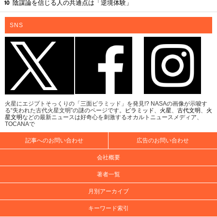
陰謀論を信じる人の共通点は「逆境体験」
SNS
火星にエジプトそっくりの「三面ピラミッド」を発見!? NASAの画像が示唆す
る“失われた古代火星文明”の謎のページです。
ピラミッド
、
火星
、
古代文明
、
火
星文明
などの最新ニュースは好奇心を刺激するオカルトニュースメディア、
TOCANAで
記事へのお問い合わせ
広告のお問い合わせ
会社概要
著者一覧
月別アーカイブ
キーワード索引