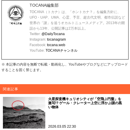
TOCANA編集部
TOCANA（トカナ）は、「ホントカナ？」を編集方針に、
UFO・UAP、UMA、心霊、予言、超古代文明、都市伝説など
世界の「謎」を追うオカルトニュースメディア。2013年の開
設から13年、公開記事は2万本以上。
Twitter:
@DailyTocana
Instagram:
tocanagram
Facebook:
tocana.web
YouTube:
TOCANAチャンネル
※ 本記事の内容を無断で転載・動画化し、YouTubeやブログなどにアップロード
することを固く禁じます。
関連記事
火星探査機キュリオシティが「空飛ぶ円盤」を
激写!? ゲール・クレーター上空に浮かぶ謎の黒
い物体
2026.03.05 22:30