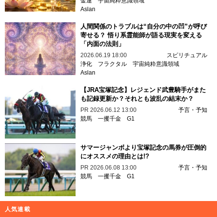
金運
宇宙純粋意識領域
Aslan
人間関係のトラブルは“自分の中の凹”が呼び
寄せる？ 悟り系霊能師が語る現実を変える
「内面の法則」
2026.06.19 18:00
スピリチュアル
浄化
フラクタル
宇宙純粋意識領域
Aslan
【JRA宝塚記念】レジェンド武豊騎手がまた
も記録更新か？それとも波乱の結末か？
PR
2026.06.12 13:00
予言・予知
競馬
一攫千金
G1
サマージャンボより宝塚記念の馬券が圧倒的
にオススメの理由とは!?
PR
2026.06.08 13:00
予言・予知
競馬
一攫千金
G1
人気連載