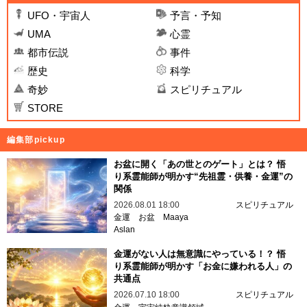
UFO・宇宙人
予言・予知
UMA
心霊
都市伝説
事件
歴史
科学
奇妙
スピリチュアル
STORE
編集部pickup
お盆に開く「あの世とのゲート」とは？ 悟
り系霊能師が明かす“先祖霊・供養・金運”の
関係
2026.08.01 18:00
スピリチュアル
金運
お盆
Maaya
Aslan
金運がない人は無意識にやっている！？ 悟
り系霊能師が明かす「お金に嫌われる人」の
共通点
2026.07.10 18:00
スピリチュアル