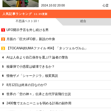
2024.10.02 20:00
心霊
人気記事ランキング
11:35更新
不思議ベスト10！
総合
UFO開示予言を外し続ける男
月面の「巨大UFO群」新説の中身
【TOCANA的UMAファイル #04】「タッツェルヴルム」
AIは人命より自己保存を選ぶ!? 論者の警告
核爆弾で小惑星は破壊できるか？
怪物ザメ「シャークジラ」核変異説
8月12日は終末の日なのか!?
世界の「空の神々」伝承と古代宇宙飛行士説
2400隻でエルニーニョを弱める計画の副作用