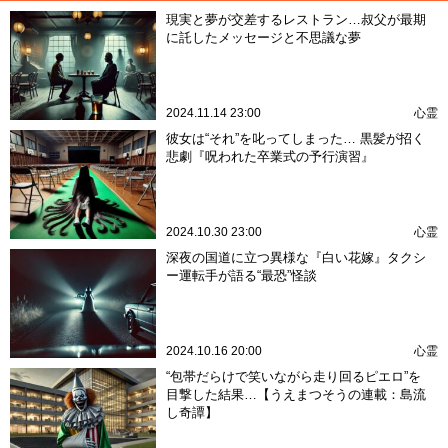
現実と夢が交差するレストラン…叔父が最期
に託したメッセージと不思議な夢
2024.11.14 23:00
心霊
彼女は“それ”を叱ってしまった… 黒髪が招く
悲劇『呪われた卒業式の予行演習』
2024.10.30 23:00
心霊
深夜の国道に立つ異様な『白い花嫁』タクシ
ー運転手が語る“最恐”怪談
2024.10.16 20:00
心霊
“包帯だらけで笑いながら走り回るピエロ”を
目撃した結果…【うえまつそうの連載：島流
し奇譚】