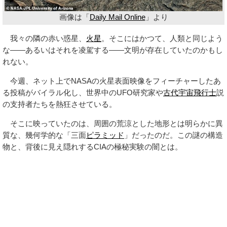
画像は「
Daily Mail Online
」より
我々の隣の赤い惑星、
火星
。そこにはかつて、人類と同じよう
な――あるいはそれを凌駕する――文明が存在していたのかもし
れない。
今週、ネット上でNASAの火星表面映像をフィーチャーしたあ
る投稿がバイラル化し、世界中のUFO研究家や
古代宇宙飛行士
説
の支持者たちを熱狂させている。
そこに映っていたのは、周囲の荒涼とした地形とは明らかに異
質な、幾何学的な「三面
ピラミッド
」だったのだ。この謎の構造
物と、背後に見え隠れするCIAの極秘実験の闇とは。