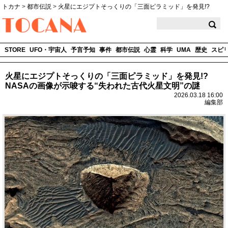
トカナ
>
都市伝説
>
火星にエジプトそっくりの「三面ピラミッド」を発見!?
TOCANA
STORE
UFO・宇宙人
予言予知
事件
都市伝説
心霊
科学
UMA
歴史
スピ
火星にエジプトそっくりの「三面ピラミッド」を発見!?
NASAの画像が示唆する“失われた古代火星文明”の謎
2026.03.18 16:00
編集部