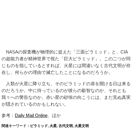
NASAの探査機が物理的に捉えた「三面ピラミッド」と、CIA
の超能力者が精神世界で視た「巨大ピラミッド」。この二つが同
じものを指しているとすれば、火星には間違いなく古代文明が存
在し、何らかの理由で滅亡したことになるのだろうか。
人類が火星に降り立ち、そのピラミッドの扉を開ける日は来る
のだろうか。中に待っているのが彼らの叡智なのか、それとも
我々への警告なのか。赤い星の砂埃の向こうには、まだ見ぬ真実
が隠されているのかもしれない。
参考：
Daily Mail Online
、ほか
関連キーワード：
ピラミッド
,
火星
,
古代文明
,
火星文明