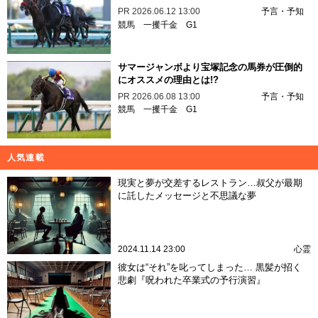
PR
2026.06.12 13:00
予言・予知
競馬
一攫千金
G1
サマージャンボより宝塚記念の馬券が圧倒的
にオススメの理由とは!?
PR
2026.06.08 13:00
予言・予知
競馬
一攫千金
G1
人気連載
現実と夢が交差するレストラン…叔父が最期
に託したメッセージと不思議な夢
2024.11.14 23:00
心霊
彼女は“それ”を叱ってしまった… 黒髪が招く
悲劇『呪われた卒業式の予行演習』