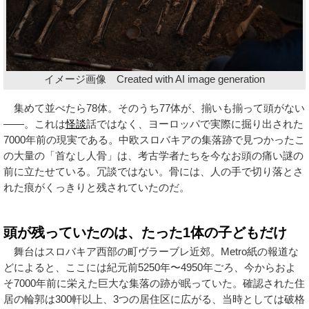
イメージ画像 Created with AI image generation
集めて並べたら78体。そのうち77体が、揃いも揃って頭がない
——。これは
怪談
話ではなく、ヨーロッパで実際に掘り出された
7000年前の現実である。中欧スロバキアの集落跡で見つかったこ
の大量の「首なし人骨」は、考古学者たちを今なお頭の痛い謎の
前に立たせている。冗談ではない。骨には、人の手で切り落とさ
れた痕がくっきりと残されていたのだ。
頭が残っていたのは、たった1体の子どもだけ
舞台はスロバキア西部の町ヴラーブレ近郊。Metro紙の報道な
どによると、ここには紀元前5250年〜4950年ごろ、今からおよ
そ7000年前に栄えた巨大な集落の跡が眠っていた。確認された住
居の輪郭は300軒以上、3つの居住区に広がる、当時としては破格