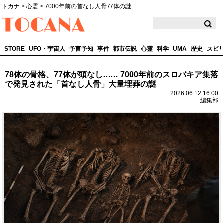
トカナ
>
心霊
>
7000年前の首なし人骨77体の謎
TOCANA
STORE
UFO・宇宙人
予言予知
事件
都市伝説
心霊
科学
UMA
歴史
スピ
78体の骨格、77体が頭なし…… 7000年前のスロバキア集落
で発見された「首なし人骨」大量埋葬の謎
2026.06.12 16:00
編集部