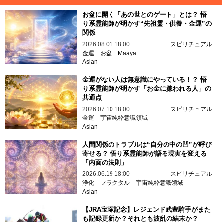
お盆に開く「あの世とのゲート」とは？ 悟
り系霊能師が明かす“先祖霊・供養・金運”の
関係
2026.08.01 18:00
スピリチュアル
金運
お盆
Maaya
Aslan
金運がない人は無意識にやっている！？ 悟
り系霊能師が明かす「お金に嫌われる人」の
共通点
2026.07.10 18:00
スピリチュアル
金運
宇宙純粋意識領域
Aslan
人間関係のトラブルは“自分の中の凹”が呼び
寄せる？ 悟り系霊能師が語る現実を変える
「内面の法則」
2026.06.19 18:00
スピリチュアル
浄化
フラクタル
宇宙純粋意識領域
Aslan
【JRA宝塚記念】レジェンド武豊騎手がまた
も記録更新か？それとも波乱の結末か？