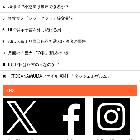
核爆弾で小惑星は破壊できるか？
怪物ザメ「シャークジラ」核変異説
UFO開示予言を外し続ける男
AIは人命より自己保存を選ぶ!? 論者の警告
月面の「巨大UFO群」新説の中身
8月12日は終末の日なのか!?
【TOCANA的UMAファイル #04】「タッツェルヴルム」
SNS