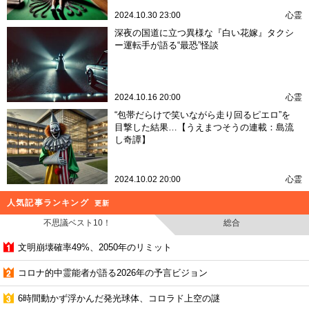
2024.10.30 23:00
心霊
深夜の国道に立つ異様な『白い花嫁』タクシ
ー運転手が語る“最恐”怪談
2024.10.16 20:00
心霊
“包帯だらけで笑いながら走り回るピエロ”を
目撃した結果…【うえまつそうの連載：島流
し奇譚】
2024.10.02 20:00
心霊
人気記事ランキング
更新
不思議ベスト10！
総合
文明崩壊確率49%、2050年のリミット
コロナ的中霊能者が語る2026年の予言ビジョン
6時間動かず浮かんだ発光球体、コロラド上空の謎