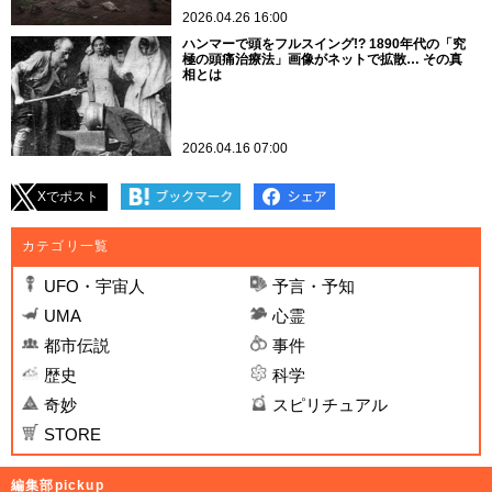
2026.04.26 16:00
ハンマーで頭をフルスイング!? 1890年代の「究
極の頭痛治療法」画像がネットで拡散… その真
相とは
2026.04.16 07:00
Xでポスト
カテゴリ一覧
UFO・宇宙人
予言・予知
UMA
心霊
都市伝説
事件
歴史
科学
奇妙
スピリチュアル
STORE
編集部pickup