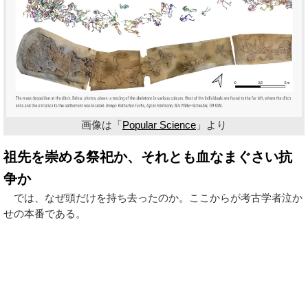
画像は「
Popular Science
」より
祖先を崇める祭祀か、それとも血なまぐさい抗
争か
では、なぜ頭だけを持ち去ったのか。ここからが考古学者泣か
せの本番である。