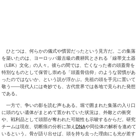
ひとつは、何らかの儀式や慣習だったという見方だ。この集落
を築いたのは、ヨーロッパ最古級の農耕民とされる「線帯文土器
（LBK）文化」の人々。彼らの間では、亡くなった者の頭蓋骨を
特別なものとして保管し崇める「頭蓋骨信仰」のような習慣があ
ったのではないか、という説が浮かぶ。先祖の頭を手元に置いて
敬う——現代人には奇妙でも、古代世界では各地で見られた発想
である。
一方で、争いの影を読む声もある。堀で囲まれた集落の入り口
に頭のない遺体がまとめて置かれていた状況は、外敵との衝突
や、戦利品として頭部が奪われた可能性も示唆するからだ。研究
チームは現在、切断痕の分析に加え
DNA
や同位体の解析を進めて
いるという。骨が語り出せば、頭を持ち去った理由にも光が差す