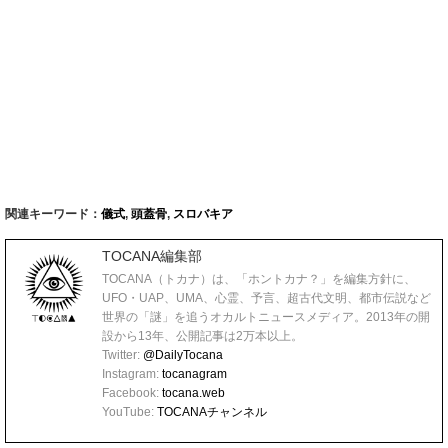
関連キーワード：
儀式
,
頭蓋骨
,
スロバキア
TOCANA編集部
TOCANA（トカナ）は、「ホントカナ？」を編集方針に、
UFO・UAP、UMA、心霊、予言、超古代文明、都市伝説など
世界の「謎」を追うオカルトニュースメディア。2013年の開
設から13年、公開記事は2万本以上。
Twitter:
@DailyTocana
Instagram:
tocanagram
Facebook:
tocana.web
YouTube:
TOCANAチャンネル