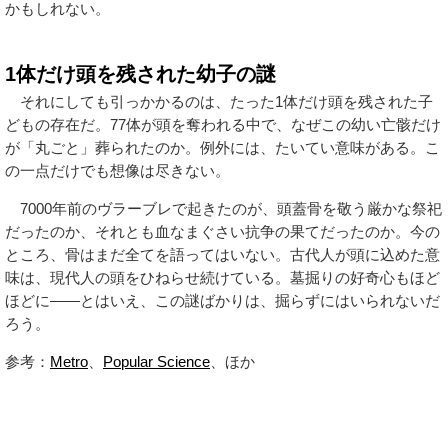
かもしれない。
1体だけ頭を残された幼子の謎
それにしても引っかかるのは、たった1体だけ頭を残された子
どもの存在だ。77体が頭を奪われる中で、なぜこの幼い亡骸だけ
が「丸ごと」葬られたのか。例外には、たいてい意味がある。こ
の一点だけでも想像は尽きない。
7000年前のヴラーブレで起きたのが、頭蓋骨を敬う厳かな祭祀
だったのか、それとも血なまぐさい抗争の果てだったのか。今の
ところ、骨はまだ全てを語ってはいない。古代人が頭に込めた意
味は、現代人の頭をひねらせ続けている。墓掘りの好奇心もほど
ほどに——とはいえ、この謎ばかりは、掘らずにはいられないだ
ろう。
参考：
Metro
、
Popular Science
、ほか