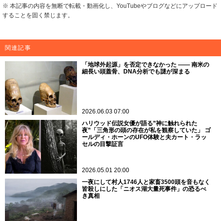
※ 本記事の内容を無断で転載・動画化し、YouTubeやブログなどにアップロード
することを固く禁じます。
関連記事
「地球外起源」を否定できなかった —— 南米の
細長い頭蓋骨、DNA分析でも謎が深まる
2026.06.03 07:00
ハリウッド伝説女優が語る”神に触れられた
夜”「三角形の頭の存在が私を観察していた」 ゴ
ールディ・ホーンのUFO体験と夫カート・ラッ
セルの目撃証言
2026.05.01 20:00
一夜にして村人1746人と家畜3500頭を音もなく
皆殺しにした「ニオス湖大量死事件」の恐るべ
き真相