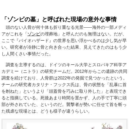
「ゾンビの墓」と呼ばれた現場の意外な事情
頭のない人骨が何十体も折り重なる光景——海外の一部メディ
アがこれを「
ゾンビ
の埋葬地」と呼んだのも無理はない。だが、
ここで『バイオハザード』の世界を思い浮かべるのは少し気が早
い。研究者が冷静に骨と向き合った結果、見えてきたのはもう少
し人間くさい事情だった。
調査を主導するのは、ドイツのキール大学とスロバキア科学ア
カデミー（ニトラ）の研究チームだ。2012年からこの遺跡の共同
調査を続けており、人骨群は2022年の発掘で見つかったという。
チームの研究者カタリナ・フックス氏は、骨の状態を「乱暴に首
を刎ねた」というより「頭蓋骨を巧みに取り外した」と表現でき
ると指摘している。死後あまり時間を置かず、人の手で丁寧に頭
部が外されていた、というのだ。襲撃者が勢いに任せて首を斬っ
た残虐な現場とは、どうも様子が違うらしい。