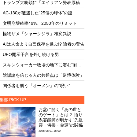
・
・
トランプ大統領に「エイリアン発表原稿」を渡した男
・
・
AC-130が遭遇した"25個の球体"の謎
・
・
文明崩壊確率49%、2050年のリミット
・
・
怪物ザメ「シャークジラ」核変異説
AC-130が遭遇した"
・
・
AIは人命より自己保存を選ぶ!? 論者の警告
臨死体験で会った「
・
・
UFO開示予言を外し続ける男
・
・
スキンウォーカー牧場の地下に潜む“耐熱タイル似のセラミック片と未知の元素”
またしても火星に謎
・
・
陰謀論を信じる人の共通点は「逆境体験」
文明崩壊確率49%、2
・
・
関係者を襲う『オーメン』の“呪い”
集部 PICK UP
お盆に開く「あの世と
のゲート」とは？ 悟り
系霊能師が明かす“先祖
霊・供養・金運”の関係
2026.08.01 18:00