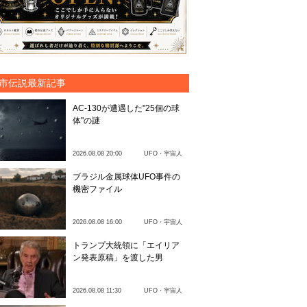
市伝説最新記事
AC-130が遭遇した"25個の球
体"の謎
2026.08.08 20:00
UFO・宇宙人
ブラジル金属球体UFO事件の
機密ファイル
2026.08.08 16:00
UFO・宇宙人
トランプ大統領に「エイリア
ン発表原稿」を渡した男
2026.08.08 11:30
UFO・宇宙人