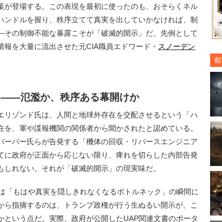
葉が登場する。この表現を最初に使ったのも、おそらくネル
ハンドルを握り、秩序立てて真実を出していかなければ、制
—その制御不能な暴露こそが「破滅的開示」だ。先例として
報を大量に流出させた元CIA職員エドワード・
スノーデン
都
日——氾濫か、秩序ある幕開けか
エリゾンド氏は、人間と地球外存在を交配させるという「ハ
在を、軍や諜報機関の関係者から聞かされたと認めている。
バーバー氏らが告発する「機体の回収・リバースエンジニア
てに政府が正面から応じない限り、痺れを切らした内部告発
もしれない。それが「破滅的開示」の現実味だ。
年は「もはや真実を隠しきれなくなるボトルネック」の瞬間に
から指摘するのは、トランプ政権が行う生ぬるい開示が、こ
かという点だ。実際、政府が公開したUAP関連文書のポータ