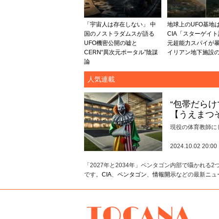
「宇宙人は存在しない」 中
地球上のUFO基地は
国のノストラダムスが語る
CIA「スターゲイ
UFO機密公開の嘘と
元超能力スパイが
CERN“異次元ポータル”陰謀
イリアン地下施設
論
人気連載
“包帯だら
【うえまつ
現役の体育教師に
2024.10.02 20:00
「2027年と2034年」ペンタゴン内部で囁かれる
です。
CIA
、
ペンタゴン
、
情報開示
などの最新ニュ
TOCANA