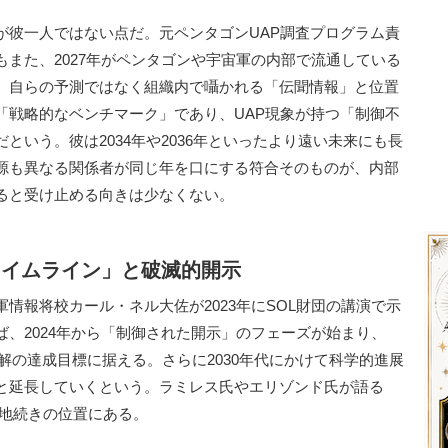
彼一人ではない点だ。元ペンタゴンUAP調査プログラム責
また、2027年がペンタゴンや宇宙軍の内部で流通している
、自らの予測ではなく組織内で囁かれる「伝聞情報」と位置
「戦略的なベンチマーク」であり、UAP現象が持つ「制御不
という。彼は2034年や2036年といったより遠い未来にも長
源も異なる関係者が同じ年を口にする符合そのものが、内部
ると受け止める向きは少なくない。
タイムライン」と破滅的開示
報将校カール・ネル大佐が2023年にSOL財団の講演で示
、2024年から「制御された開示」のフェーズが始まり、
理解の達成目標に据える。さらに2030年代にかけて科学的進展
と延長していくという。ラミレス氏やエリゾンド氏が語る
ンと地続きの位置にある。