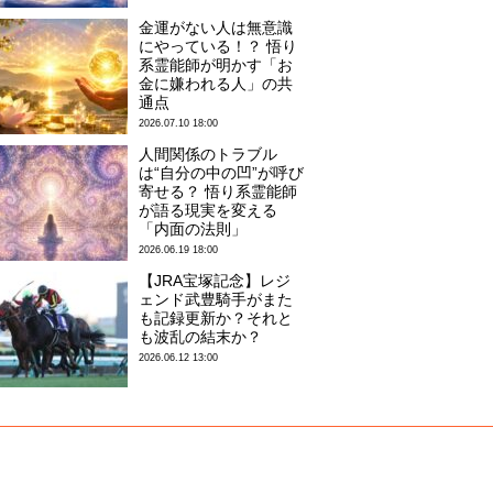
金運がない人は無意識
にやっている！？ 悟り
系霊能師が明かす「お
金に嫌われる人」の共
通点
2026.07.10 18:00
人間関係のトラブル
は“自分の中の凹”が呼び
寄せる？ 悟り系霊能師
が語る現実を変える
「内面の法則」
2026.06.19 18:00
【JRA宝塚記念】レジ
ェンド武豊騎手がまた
も記録更新か？それと
も波乱の結末か？
2026.06.12 13:00