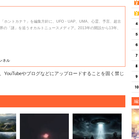
、「ホントカナ？」を編集方針に、UFO・UAP、UMA、心霊、予言、超古
界の「謎」を追うオカルトニュースメディア。2013年の開設から13年、
ャンネル
YouTubeやブログなどにアップロードすることを固く禁じ
編