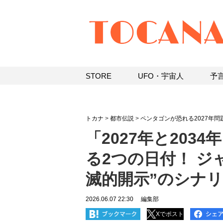
STORE
UFO・宇宙人
予
トカナ
>
都市伝説
>
ペンタゴンが恐れる2027年問
「2027年と20
る2つの日付！ ジ
滅的開示”のシナ
2026.06.07 22:30
編集部
Xでポスト