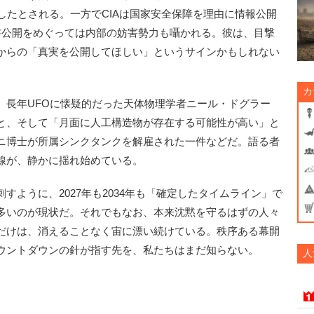
したとされる。一方でCIAは国家安全保障を理由に情報公開
書公開をめぐっては内部の妨害勢力も囁かれる。彼は、目撃
からの「真実を公開してほしい」というサインかもしれない
カ
長年UFOに懐疑的だった天体物理学者ニール・ドグラー
と、そして「月面に人工構造物が存在する可能性が高い」と
ニ博士が所属シンクタンクを解雇された一件などだ。語る者
線が、静かに揺れ始めている。
ように、2027年も2034年も「確定したタイムライン」で
多いのが現状だ。それでもなお、本来沈黙を守るはずの人々
だけは、消えることなく宙に漂い続けている。秩序ある幕開
ウントダウンの針が指す先を、私たちはまだ知らない。
人