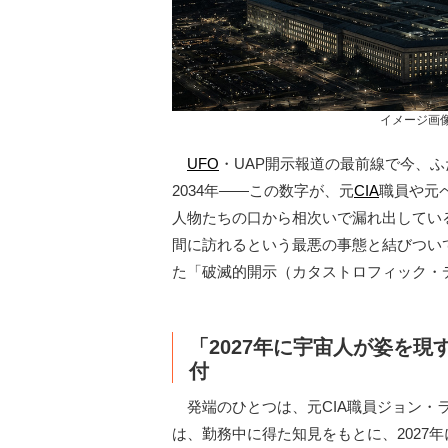
イメージ画像 Cre
UFO
・UAP開示報道の最前線で今、ふ
2034年——この数字が、元
CIA
職員や元
人物たちの口から相次いで漏れ出してい
間に訪れるという最悪の事態と結びつい
た「破滅的開示（カタストロフィック・
「2027年に宇宙人が姿を
付
発端のひとつは、元CIA職員ジョン・ラ
は、勤務中に得た知見をもとに、2027