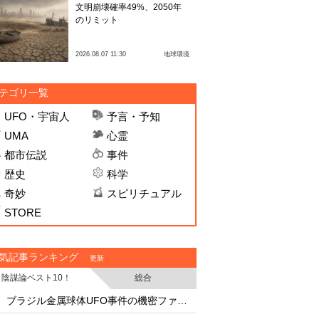
文明崩壊確率49%、2050年
のリミット
2026.08.07 11:30
地球環境
テゴリ一覧
UFO・宇宙人
予言・予知
UMA
心霊
都市伝説
事件
歴史
科学
奇妙
スピリチュアル
STORE
気記事ランキング
更新
陰謀論ベスト10！
総合
・
・
ブラジル金属球体UFO事件の機密ファイル