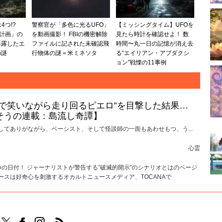
4つ!?
警察官が「多色に光るUFO」
【ミッシングタイム】UFOを
ト計画」の
を動画撮影！ FBIの機密解除
見たら時計を確認せよ！ 数
暴露したエ
ファイルに記された未確認飛
時間〜丸一日の記憶が消え去
の謎
行物体の謎＝米ミネソタ
る“エイリアン・アブダクシ
ョン”戦慄の11事例
けで笑いながら走り回るピエロ”を目撃した結果…
そうの連載：島流し奇譚】
してありがながら、ベーシスト、そして怪談師の一面もあわせもつ、う...
心霊
2つの日付！ ジャーナリストが警告する”破滅的開示”のシナリオとはのページ
ースは好奇心を刺激するオカルトニュースメディア、TOCANAで
TOCANAのFacebookはこちら
TOCANAのinstagramはこちら
TOCANAのRSSはこちら