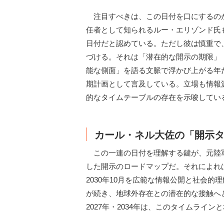
注目すべきは、この日付を口にするのが
任者として知られるルー・エリゾンド氏も
日付だと認めている。ただし彼は慎重で
づける。それは「潜在的な開示の期限」
能な側面」を語る文脈で浮かび上がる年だ
期計画として言及している。立場も情報
的なタイムテーブルの存在を示唆してい
カール・ネル大佐の「開示
この一連の日付を理解する鍵が、元陸軍情
した開示のロードマップだ。それによれば
2030年10月を広範な情報公開と社会的
が続き、地球外存在との潜在的な接触へ
2027年・2034年は、このタイムライ