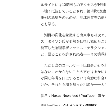
ルサイトには10億回ものアクセスが殺到
へ強く抵抗しているとされ、第2弾の文
事例の急増そのものが、地球外存在の側
とも語る。
潮目の変化を象徴する出来事も相次ぐ。
ス・タイソン氏が姿勢を転換し始めたこ
発言した物理学者マックス・デラクシャ
と、語ることを許されぬ者——その境界
ただし当のコールサート氏自身が釘を刺す
はない。わからないことの方がはるかに
が同じ年号を口にするという奇妙な符合
けか、それとも堰を切った氾濫か——カ
参考：
Nexus Newsfeed
/
YouTube
、ほか
関連キーワード：
CIA
,
ペンタゴン
,
情報開示