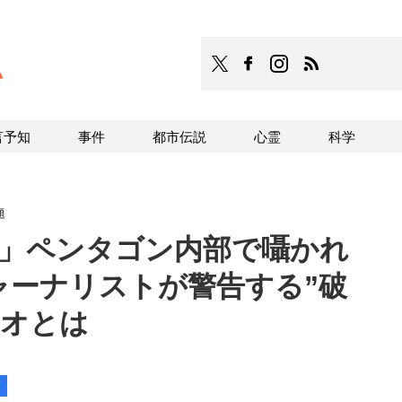
TOCANA
TOCANAのFacebookはこち
TOCANAのinstagra
TOCANAのRS
言予知
事件
都市伝説
心霊
科学
題
34年」ペンタゴン内部で囁かれ
ャーナリストが警告する”破
リオとは