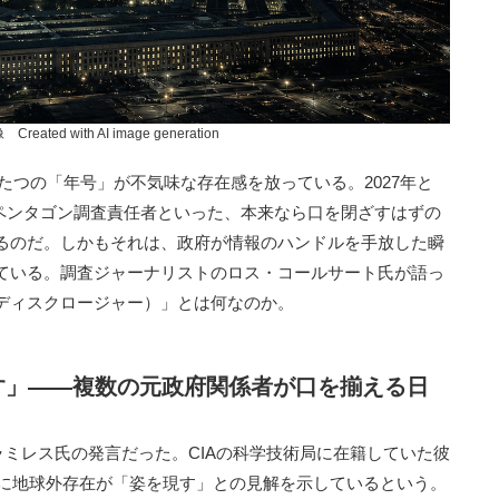
ated with AI image generation
たつの「年号」が不気味な存在感を放っている。2027年と
ペンタゴン調査責任者といった、本来なら口を閉ざすはずの
るのだ。しかもそれは、政府が情報のハンドルを手放した瞬
ている。調査ジャーナリストのロス・コールサート氏が語っ
ディスクロージャー）」とは何なのか。
現す」——複数の元政府関係者が口を揃える日
ミレス氏の発言だった。CIAの科学技術局に在籍していた彼
年に地球外存在が「姿を現す」との見解を示しているという。