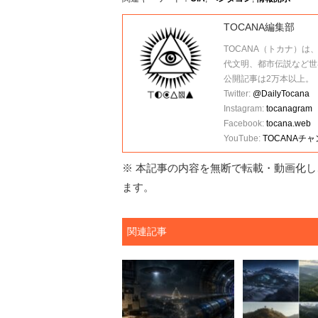
TOCANA編集部
TOCANA（トカナ）は
代文明、都市伝説など世
公開記事は2万本以上。
Twitter:
@DailyTocana
Instagram:
tocanagram
Facebook:
tocana.web
YouTube:
TOCANAチ
※ 本記事の内容を無断で転載・動画化し、
ます。
関連記事