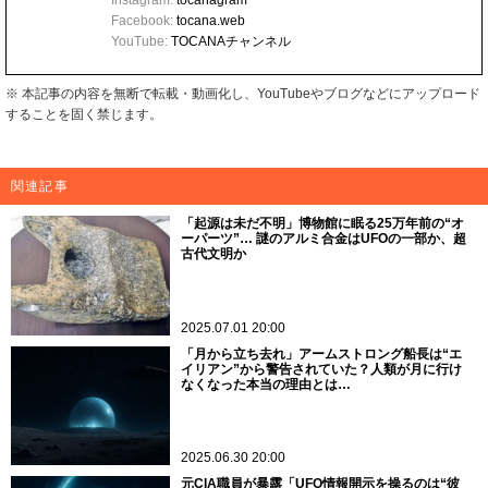
Instagram:
tocanagram
Facebook:
tocana.web
YouTube:
TOCANAチャンネル
※ 本記事の内容を無断で転載・動画化し、YouTubeやブログなどにアップロード
することを固く禁じます。
関連記事
「起源は未だ不明」博物館に眠る25万年前の“オ
ーパーツ”… 謎のアルミ合金はUFOの一部か、超
古代文明か
2025.07.01 20:00
「月から立ち去れ」アームストロング船長は“エ
イリアン”から警告されていた？人類が月に行け
なくなった本当の理由とは…
2025.06.30 20:00
元CIA職員が暴露「UFO情報開示を操るのは“彼