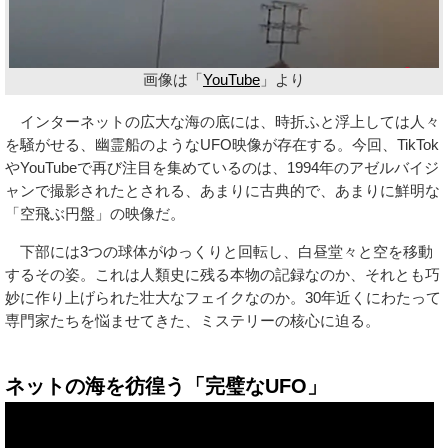
画像は「
YouTube
」より
インターネットの広大な海の底には、時折ふと浮上しては人々
を騒がせる、幽霊船のようなUFO映像が存在する。今回、TikTok
やYouTubeで再び注目を集めているのは、1994年のアゼルバイジ
ャンで撮影されたとされる、あまりに古典的で、あまりに鮮明な
「空飛ぶ円盤」の映像だ。
下部には3つの球体がゆっくりと回転し、白昼堂々と空を移動
するその姿。これは人類史に残る本物の記録なのか、それとも巧
妙に作り上げられた壮大なフェイクなのか。30年近くにわたって
専門家たちを悩ませてきた、ミステリーの核心に迫る。
ネットの海を彷徨う「完璧なUFO」