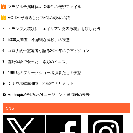
ブラジル金属球体UFO事件の機密ファイル
AC-130が遭遇した"25個の球体"の謎
トランプ大統領に「エイリアン発表原稿」を渡した男
5000人調査「不思議な体験」の実態
コロナ的中霊能者が語る2026年の予言ビジョン
臨死体験で会った「素顔のイエス」
19世紀のフリークショー出演者たちの実態
文明崩壊確率49%、2050年のリミット
Anthropicが試みたAIエージェント経済圏の未来
SNS