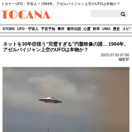
トカナ
>
UFO・宇宙人
>
1994年、アゼルバイジャン上空のUFOは本物か？
TOCANA
STORE
UFO・宇宙人
予言予知
事件
都市伝説
心霊
科学
UMA
歴史
スピ
ネットを30年彷徨う“完璧すぎる”円盤映像の謎… 1994年、
アゼルバイジャン上空のUFOは本物か？
2025.07.03 07:00
編集部