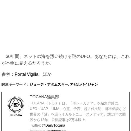
30年間、ネットの海を漂い続ける謎のUFO。あなたには、これ
が本物に見えるだろうか。
参考：
Portal Vigília
、ほか
関連キーワード：
ジョージ・アダムスキー
,
アゼルバイジャン
TOCANA編集部
TOCANA（トカナ）は、「ホントカナ？」を編集方針に、
UFO・UAP、UMA、心霊、予言、超古代文明、都市伝説など
世界の「謎」を追うオカルトニュースメディア。2013年の開
設から13年、公開記事は2万本以上。
Twitter:
@DailyTocana