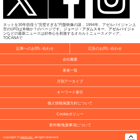
ネットを30年彷徨う“完璧すぎる”円盤映像の謎… 1994年、アゼルバイジャン上
空のUFOは本物か？のページです。
ジョージ・アダムスキー
、
アゼルバイジャ
ン
などの最新ニュースは好奇心を刺激するオカルトニュースメディア、
TOCANAで
記事へのお問い合わせ
広告のお問い合わせ
会社概要
著者一覧
月別アーカイブ
キーワード索引
個人情報保護方針について
Cookieポリシー
著作権/免責事項について
copyright ©
michi inc.
all right reserved.