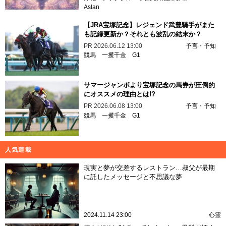
Aslan
【JRA宝塚記念】レジェンド武豊騎手がまた
も記録更新か？それとも波乱の結末か？
PR
2026.06.12 13:00
予言・予知
競馬
一攫千金
G1
サマージャンボより宝塚記念の馬券が圧倒的
にオススメの理由とは!?
PR
2026.06.08 13:00
予言・予知
競馬
一攫千金
G1
人気連載
現実と夢が交差するレストラン…叔父が最期
に託したメッセージと不思議な夢
2024.11.14 23:00
心霊