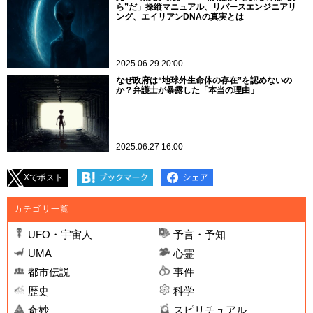
ら”だ」操縦マニュアル、リバースエンジニアリ
ング、エイリアンDNAの真実とは
2025.06.29 20:00
なぜ政府は“地球外生命体の存在”を認めないの
か？弁護士が暴露した「本当の理由」
2025.06.27 16:00
Xでポスト
カテゴリ一覧
UFO・宇宙人
予言・予知
UMA
心霊
都市伝説
事件
歴史
科学
奇妙
スピリチュアル