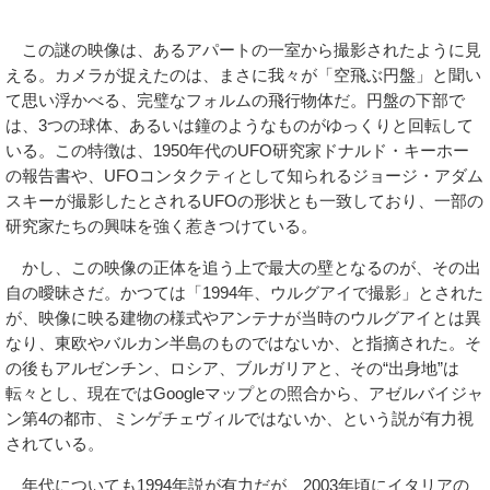
この謎の映像は、あるアパートの一室から撮影されたように見
える。カメラが捉えたのは、まさに我々が「空飛ぶ円盤」と聞い
て思い浮かべる、完璧なフォルムの飛行物体だ。円盤の下部で
は、3つの球体、あるいは鐘のようなものがゆっくりと回転して
いる。この特徴は、1950年代のUFO研究家ドナルド・キーホー
の報告書や、UFOコンタクティとして知られるジョージ・アダム
スキーが撮影したとされるUFOの形状とも一致しており、一部の
研究家たちの興味を強く惹きつけている。
かし、この映像の正体を追う上で最大の壁となるのが、その出
自の曖昧さだ。かつては「1994年、ウルグアイで撮影」とされた
が、映像に映る建物の様式やアンテナが当時のウルグアイとは異
なり、東欧やバルカン半島のものではないか、と指摘された。そ
の後もアルゼンチン、ロシア、ブルガリアと、その“出身地”は
転々とし、現在ではGoogleマップとの照合から、アゼルバイジャ
ン第4の都市、ミンゲチェヴィルではないか、という説が有力視
されている。
年代についても1994年説が有力だが、2003年頃にイタリアの