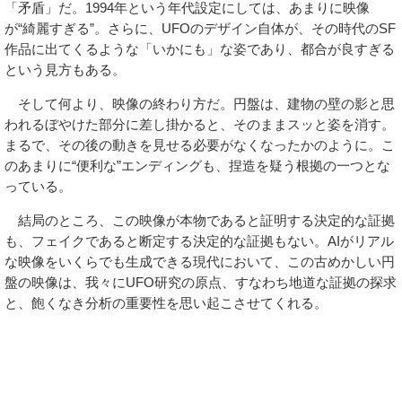
「矛盾」だ。1994年という年代設定にしては、あまりに映像
が“綺麗すぎる”。さらに、UFOのデザイン自体が、その時代のSF
作品に出てくるような「いかにも」な姿であり、都合が良すぎる
という見方もある。
そして何より、映像の終わり方だ。円盤は、建物の壁の影と思
われるぼやけた部分に差し掛かると、そのままスッと姿を消す。
まるで、その後の動きを見せる必要がなくなったかのように。こ
のあまりに“便利な”エンディングも、捏造を疑う根拠の一つとな
っている。
結局のところ、この映像が本物であると証明する決定的な証拠
も、フェイクであると断定する決定的な証拠もない。AIがリアル
な映像をいくらでも生成できる現代において、この古めかしい円
盤の映像は、我々にUFO研究の原点、すなわち地道な証拠の探求
と、飽くなき分析の重要性を思い起こさせてくれる。