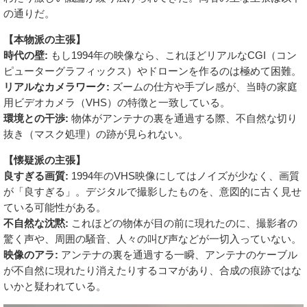
の通りだ。
【本物派の主張】
時代の壁:
もし1994年の映像なら、これほどリアルなCGI（コン
ピューターグラフィックス）やドローンを作るのは極めて困難。
リアルなカメラワーク:
ズームの仕方や手ブレ感が、当時の家庭
用ビデオカメラ（VHS）の特徴と一致している。
環境との干渉:
物体がアンテナの裏を通過する際、不自然な切り
抜き（マスク処理）の跡が見られない。
【懐疑派の主張】
良すぎる画質:
1994年のVHS映像にしてはノイズが少なく、画質
が「良すぎる」。デジタルで撮影したものを、意図的に古く見せ
ている可能性がある。
不自然な沈黙:
これほどの物体が目の前に現れたのに、撮影者の
驚く声や、周囲の騒音、人々の叫び声などが一切入っていない。
映像のアラ:
アンテナの裏を通過する一瞬、アンテナのケーブル
が不自然に現れたり消えたりするコマがあり、合成の痕跡ではな
いかと疑われている。