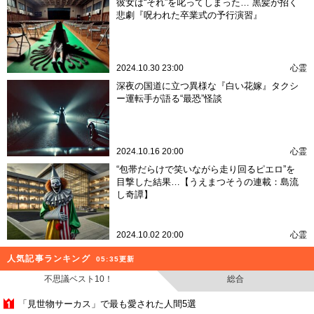
彼女は“それ”を叱ってしまった… 黒髪が招く
悲劇『呪われた卒業式の予行演習』
2024.10.30 23:00
心霊
深夜の国道に立つ異様な『白い花嫁』タクシ
ー運転手が語る“最恐”怪談
2024.10.16 20:00
心霊
“包帯だらけで笑いながら走り回るピエロ”を
目撃した結果…【うえまつそうの連載：島流
し奇譚】
2024.10.02 20:00
心霊
人気記事ランキング
05:35更新
不思議ベスト10！
総合
「見世物サーカス」で最も愛された人間5選