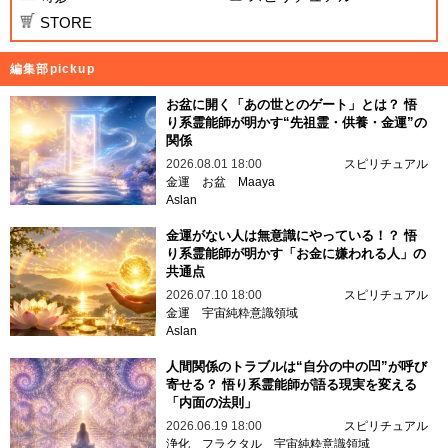
STORE
編集部pickup
お盆に開く「あの世とのゲート」とは？ 悟
り系霊能師が明かす“先祖霊・供養・金運”の
関係
2026.08.01 18:00
スピリチュアル
金運
お盆
Maaya
Aslan
金運がない人は無意識にやっている！？ 悟
り系霊能師が明かす「お金に嫌われる人」の
共通点
2026.07.10 18:00
スピリチュアル
金運
宇宙純粋意識領域
Aslan
人間関係のトラブルは“自分の中の凹”が呼び
寄せる？ 悟り系霊能師が語る現実を変える
「内面の法則」
2026.06.19 18:00
スピリチュアル
浄化
フラクタル
宇宙純粋意識領域