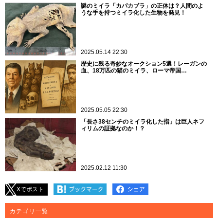
謎のミイラ「カパカブラ」の正体は？人間のよ
うな手を持つミイラ化した生物を発見！
2025.05.14 22:30
歴史に残る奇妙なオークション5選！レーガンの
血、18万匹の猫のミイラ、ローマ帝国…
2025.05.05 22:30
「長さ38センチのミイラ化した指」は巨人ネフ
ィリムの証拠なのか！？
2025.02.12 11:30
Xでポスト
カテゴリ一覧