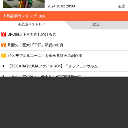
2024.10.02 20:00
心霊
人気記事ランキング
更新
不思議ベスト10！
総合
UFO開示予言を外し続ける男
月面の「巨大UFO群」新説の中身
2400隻でエルニーニョを弱める計画の副作用
【TOCANA的UMAファイル #04】「タッツェルヴルム」
世界の「空の神々」伝承と古代宇宙飛行士説
8月12日は終末の日なのか!?
陰謀論を信じる人の共通点は「逆境体験」
火星に写った謎の「歩く人影」
名を呼ぶ声から逃げた遭難女性2人の20時間