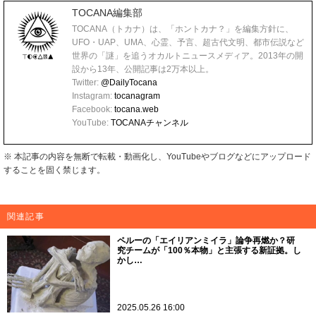
TOCANA編集部
TOCANA（トカナ）は、「ホントカナ？」を編集方針に、
UFO・UAP、UMA、心霊、予言、超古代文明、都市伝説など
世界の「謎」を追うオカルトニュースメディア。2013年の開
設から13年、公開記事は2万本以上。
Twitter:
@DailyTocana
Instagram:
tocanagram
Facebook:
tocana.web
YouTube:
TOCANAチャンネル
※ 本記事の内容を無断で転載・動画化し、YouTubeやブログなどにアップロード
することを固く禁じます。
関連記事
ペルーの「エイリアンミイラ」論争再燃か？研
究チームが「100％本物」と主張する新証拠。し
かし…
2025.05.26 16:00