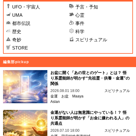
UFO・宇宙人
予言・予知
UMA
心霊
都市伝説
事件
歴史
科学
奇妙
スピリチュアル
STORE
編集部pickup
お盆に開く「あの世とのゲート」とは？ 悟
り系霊能師が明かす“先祖霊・供養・金運”の
関係
2026.08.01 18:00
スピリチュアル
金運
お盆
Maaya
Aslan
金運がない人は無意識にやっている！？ 悟
り系霊能師が明かす「お金に嫌われる人」の
共通点
2026.07.10 18:00
スピリチュアル