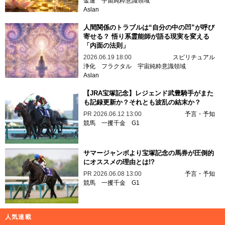
金運
宇宙純粋意識領域
Aslan
人間関係のトラブルは“自分の中の凹”が呼び
寄せる？ 悟り系霊能師が語る現実を変える
「内面の法則」
2026.06.19 18:00
スピリチュアル
浄化
フラクタル
宇宙純粋意識領域
Aslan
【JRA宝塚記念】レジェンド武豊騎手がまた
も記録更新か？それとも波乱の結末か？
PR
2026.06.12 13:00
予言・予知
競馬
一攫千金
G1
サマージャンボより宝塚記念の馬券が圧倒的
にオススメの理由とは!?
PR
2026.06.08 13:00
予言・予知
競馬
一攫千金
G1
人気連載