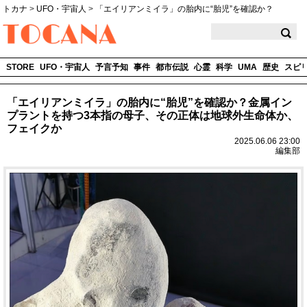
トカナ
>
UFO・宇宙人
>
「エイリアンミイラ」の胎内に“胎児”を確認か？
TOCANA
STORE
UFO・宇宙人
予言予知
事件
都市伝説
心霊
科学
UMA
歴史
スピ
「エイリアンミイラ」の胎内に“胎児”を確認か？金属イン
プラントを持つ3本指の母子、その正体は地球外生命体か、
フェイクか
2025.06.06 23:00
編集部