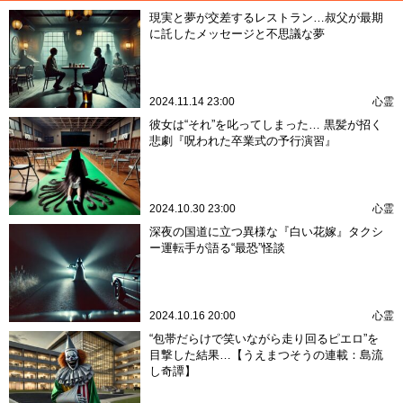
現実と夢が交差するレストラン…叔父が最期
に託したメッセージと不思議な夢
2024.11.14 23:00
心霊
彼女は“それ”を叱ってしまった… 黒髪が招く
悲劇『呪われた卒業式の予行演習』
2024.10.30 23:00
心霊
深夜の国道に立つ異様な『白い花嫁』タクシ
ー運転手が語る“最恐”怪談
2024.10.16 20:00
心霊
“包帯だらけで笑いながら走り回るピエロ”を
目撃した結果…【うえまつそうの連載：島流
し奇譚】