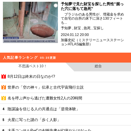
予知夢で見た財宝を探した男性“掘っ
た穴に落ちて急死“
ブラジルのある男性が、埋蔵金を求め
て自宅の台所の床下に深さ130フィート
も...
予知夢
財宝
急死
宝探し
2024.01.12 20:00
加藤史紀（ミステリーニュースステーシ
ョンATLAS編集部）
人気記事ランキング
05:35更新
不思議ベスト10！
総合
8月12日は終末の日なのか!?
世界の「空の神々」伝承と古代宇宙飛行士説
名を呼ぶ声から逃げた遭難女性2人の20時間
陰謀論を信じる人の共通点は「逆境体験」
火星に写った謎の「歩く人影」
大手コンサルPwCのAI報告書が幻覚だらけだった