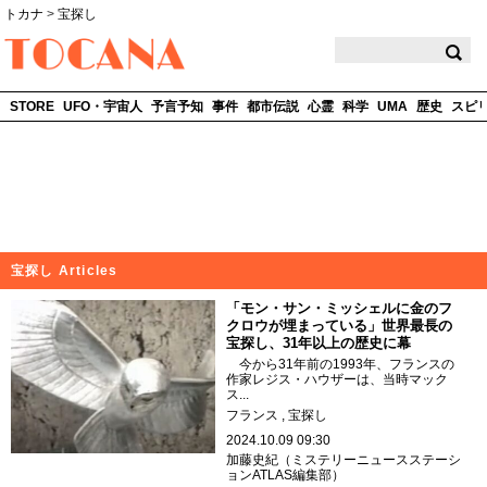
トカナ
>
宝探し
TOCANA
STORE
UFO・宇宙人
予言予知
事件
都市伝説
心霊
科学
UMA
歴史
スピ
宝探し Articles
「モン・サン・ミッシェルに金のフ
クロウが埋まっている」世界最長の
宝探し、31年以上の歴史に幕
今から31年前の1993年、フランスの
作家レジス・ハウザーは、当時マック
ス...
フランス
宝探し
2024.10.09 09:30
加藤史紀（ミステリーニュースステーシ
ョンATLAS編集部）