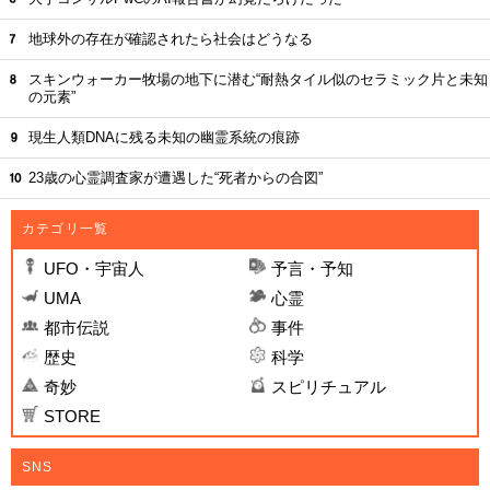
地球外の存在が確認されたら社会はどうなる
スキンウォーカー牧場の地下に潜む“耐熱タイル似のセラミック片と未知
の元素”
現生人類DNAに残る未知の幽霊系統の痕跡
23歳の心霊調査家が遭遇した“死者からの合図”
カテゴリ一覧
UFO・宇宙人
予言・予知
UMA
心霊
都市伝説
事件
歴史
科学
奇妙
スピリチュアル
STORE
SNS