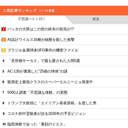
人気記事ランキング
17:35更新
不思議ベスト10！
総合
バッタの大群はこの世の終末の前兆か!?
AI設計ウイルス16種が細胞を殺した衝撃
ブラジル金属球体UFO事件の機密ファイル
「見世物サーカス」で最も愛された人間5選
AC-130が遭遇した"25個の球体"の謎
観測史上最強クラスのスーパーエルニーニョ発達中
5000人調査「不思議な体験」の実態
トランプ大統領に「エイリアン発表原稿」を渡した男
コロナ的中霊能者が語る2026年の予言ビジョン
臨死体験で会った「素顔のイエス」