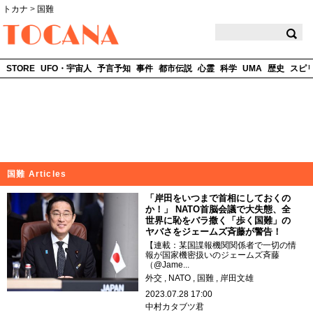
トカナ
>
国難
TOCANA
STORE
UFO・宇宙人
予言予知
事件
都市伝説
心霊
科学
UMA
歴史
スピ
国難 Articles
「岸田をいつまで首相にしておくの
か！」 NATO首脳会議で大失態、全
世界に恥をバラ撒く「歩く国難」の
ヤバさをジェームズ斉藤が警告！
【連載：某国諜報機関関係者で一切の情
報が国家機密扱いのジェームズ斉藤
（@Jame...
外交
NATO
国難
岸田文雄
2023.07.28 17:00
中村カタブツ君