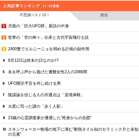
人気記事ランキング
17:35更新
不思議ベスト10！
総合
月面の「巨大UFO群」新説の中身
世界の「空の神々」伝承と古代宇宙飛行士説
2400隻でエルニーニョを弱める計画の副作用
8月12日は終末の日なのか!?
名を呼ぶ声から逃げた遭難女性2人の20時間
UFO開示予言を外し続ける男
陰謀論を信じる人の共通点は「逆境体験」
火星に写った謎の「歩く人影」
23歳の心霊調査家が遭遇した“死者からの合図”
スキンウォーカー牧場の地下に潜む“耐熱タイル似のセラミック片と未知
の元素”