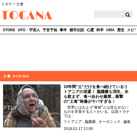
トカナ
>
土食
TOCANA
STORE
UFO・宇宙人
予言予知
事件
都市伝説
心霊
科学
UMA
歴史
スピ
土食 Articles
10年間“土”だけを食べ続けているリ
トアニアの老婆！ 脳腫瘍も消失、水
も飲まず、食べ合わせ厳禁…衝撃
の“土食”映像がヤバすぎる！
世界にはおよそ“食材”とは見なせない
ものを常食する人々がいる。以前トカナ
では...
リトアニア
脳腫瘍
オーガニック
偏食
2018.01.17 12:00