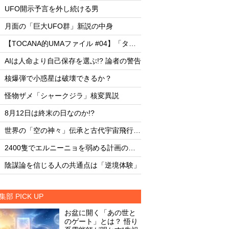
・
・
UFO開示予言を外し続ける男
UFO開示予言を外し
・
・
月面の「巨大UFO群」新説の中身
月面の「巨大UFO群
・
・
【TOCANA的UMAファイル #04】「タッツェルヴルム」
・
・
AIは人命より自己保存を選ぶ!? 論者の警告
AIは人命より自己保存
・
・
核爆弾で小惑星は破壊できるか？
核爆弾で小惑星は破
・
・
怪物ザメ「シャークジラ」核変異説
怪物ザメ「シャーク
・
・
8月12日は終末の日なのか!?
8月12日は終末の日な
・
・
世界の「空の神々」伝承と古代宇宙飛行士説
・
・
2400隻でエルニーニョを弱める計画の副作用
・
・
陰謀論を信じる人の共通点は「逆境体験」
陰謀論を信じる人の
集部 PICK UP
お盆に開く「あの世と
のゲート」とは？ 悟り