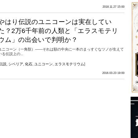
2018.11.27 15:00
やはり伝説のユニコーンは実在してい
た？2万6千年前の人類と「エラスモテリ
ウム」の出会いで判明か？
ユニコーン（一角獣）――それは額の中央に一本のまっすぐなツノが生えて
いる伝説上の...
伝説
,
シベリア
,
化石
,
ユニコーン
,
エラスモテリウム
]
2016.03.23 19:00