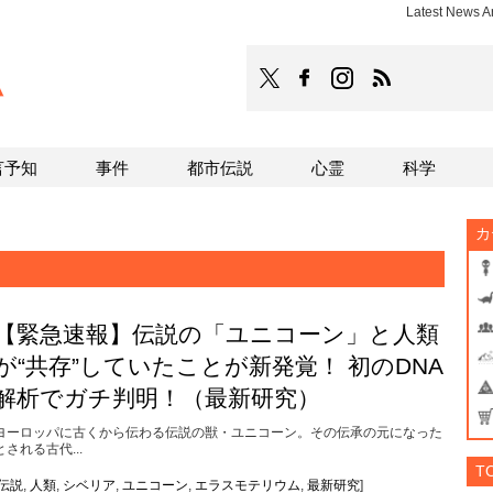
Latest News
TOCANA
TOCANAのFacebookはこち
TOCANAのinstagra
TOCANAのRS
言予知
事件
都市伝説
心霊
科学
カ
【緊急速報】伝説の「ユニコーン」と人類
が“共存”していたことが新発覚！ 初のDNA
解析でガチ判明！（最新研究）
ヨーロッパに古くから伝わる伝説の獣・ユニコーン。その伝承の元になった
とされる古代...
T
伝説
,
人類
,
シベリア
,
ユニコーン
,
エラスモテリウム
,
最新研究
]