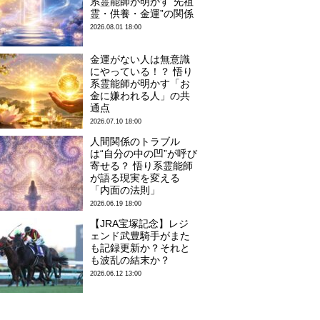
系霊能師が明かす“先祖
霊・供養・金運”の関係
2026.08.01 18:00
金運がない人は無意識
にやっている！？ 悟り
系霊能師が明かす「お
金に嫌われる人」の共
通点
2026.07.10 18:00
人間関係のトラブル
は“自分の中の凹”が呼び
寄せる？ 悟り系霊能師
が語る現実を変える
「内面の法則」
2026.06.19 18:00
【JRA宝塚記念】レジ
ェンド武豊騎手がまた
も記録更新か？それと
も波乱の結末か？
2026.06.12 13:00