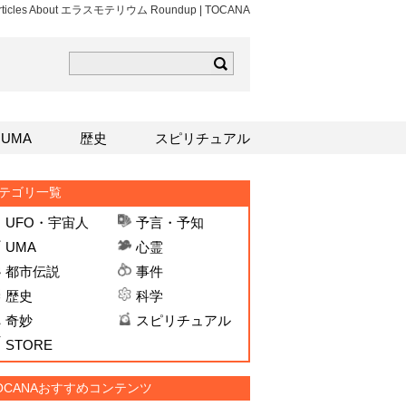
 Articles About エラスモテリウム Roundup | TOCANA
ら
mはこちら
Sはこちら
UMA
歴史
スピリチュアル
テゴリ一覧
UFO・宇宙人
予言・予知
UMA
心霊
都市伝説
事件
歴史
科学
奇妙
スピリチュアル
STORE
OCANAおすすめコンテンツ