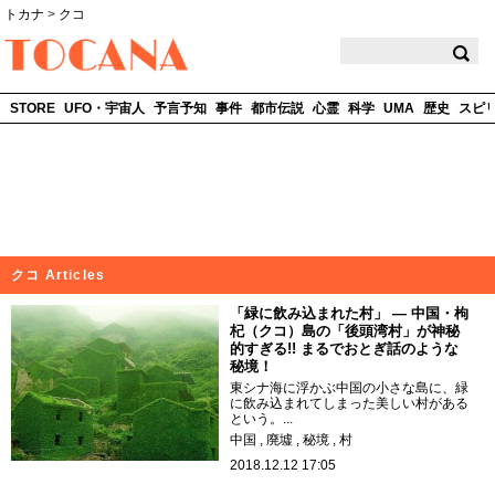
トカナ
>
クコ
TOCANA
STORE
UFO・宇宙人
予言予知
事件
都市伝説
心霊
科学
UMA
歴史
スピ
クコ Articles
「緑に飲み込まれた村」 ― 中国・枸
杞（クコ）島の「後頭湾村」が神秘
的すぎる!! まるでおとぎ話のような
秘境！
東シナ海に浮かぶ中国の小さな島に、緑
に飲み込まれてしまった美しい村がある
という。...
中国
廃墟
秘境
村
2018.12.12 17:05