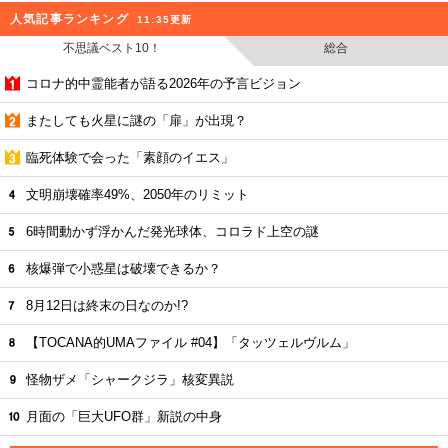
人気記事ランキング
11:35更新
不思議ベスト10！
総合
コロナ的中霊能者が語る2026年の予言ビジョン
またしても火星に謎の「扉」が出現？
臨死体験で会った「素顔のイエス」
文明崩壊確率49%、2050年のリミット
6時間動かず浮かんだ発光球体、コロラド上空の謎
核爆弾で小惑星は破壊できるか？
8月12日は終末の日なのか!?
【TOCANA的UMAファイル #04】「タッツェルヴルム」
怪物ザメ「シャークジラ」核変異説
月面の「巨大UFO群」新説の中身