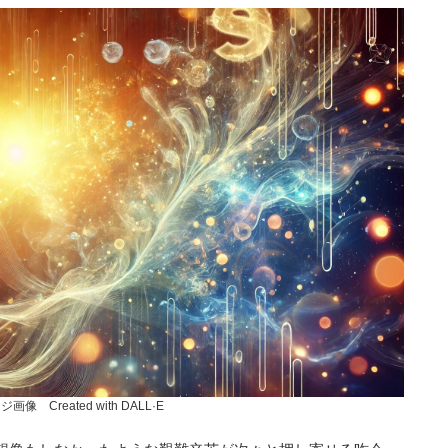
画像 Created with DALL·E