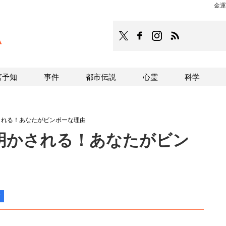
金運
TOCANA
TOCANAのFacebookはこち
TOCANAのinstagra
TOCANAのRS
言予知
事件
都市伝説
心霊
科学
される！あなたがビンボーな理由
明かされる！あなたがビン