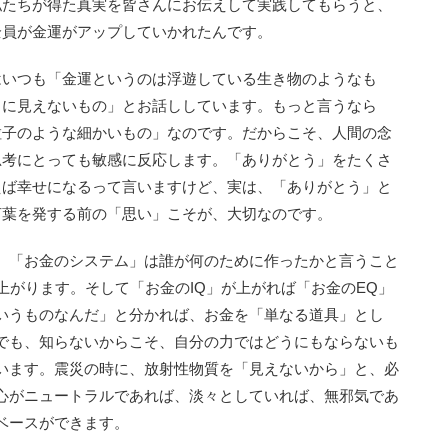
私たちが得た真実を皆さんにお伝えして実践してもらうと、
全員が金運がアップしていかれたんです。
いつも「金運というのは浮遊している生き物のようなも
目に見えないもの」とお話ししています。もっと言うなら
粒子のような細かいもの」なのです。だからこそ、人間の念
思考にとっても敏感に反応します。「ありがとう」をたくさ
えば幸せになるって言いますけど、実は、「ありがとう」と
言葉を発する前の「思い」こそが、大切なのです。
、「お金のシステム」は誰が何のために作ったかと言うこと
上がります。そして「お金のIQ」が上がれば「お金のEQ」
いうものなんだ」と分かれば、お金を「単なる道具」とし
でも、知らないからこそ、自分の力ではどうにもならないも
います。震災の時に、放射性物質を「見えないから」と、必
心がニュートラルであれば、淡々としていれば、無邪気であ
ベースができます。