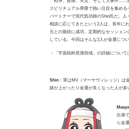
戦争、疫病、天災、そして大事件……
スピリチュアル界隈で熱い注目を集めるペ
パートナーで現代気功師のShin氏だ。
相談に応じてきたという2人は、長年に
元との接続に成功。定期的なセッションの
している。今回はそんな2人が金運につ
・「宇宙純粋意識領域」の詳細について
Shin
：実はMV（マーヤヴィレッジ）は
績が上がったり金運が良くなった人が多
Maay
出身
ら金