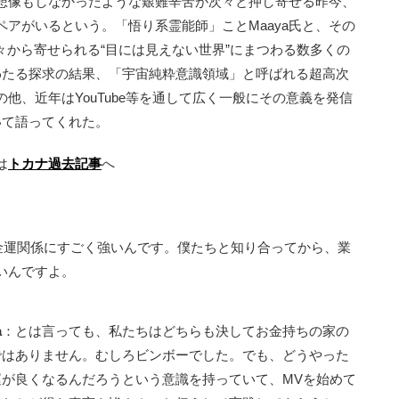
想像もしなかったような艱難辛苦が次々と押し寄せる昨今、
アがいるという。「悟り系霊能師」ことMaaya氏と、その
人々から寄せられる“目には見えない世界”にまつわる数多くの
わたる探求の結果、「宇宙純粋意識領域」と呼ばれる超高次
他、近年はYouTube等を通して広く一般にその意義を発信
いて語ってくれた。
は
トカナ過去記事
へ
金運関係にすごく強いんです。僕たちと知り合ってから、業
いんですよ。
a
：とは言っても、私たちはどちらも決してお金持ちの家の
ではありません。むしろビンボーでした。でも、どうやった
運が良くなるんだろうという意識を持っていて、MVを始めて