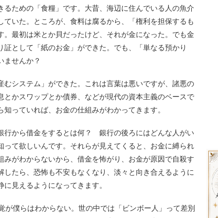
きるための「食糧」です。大昔、海辺に住んでいる人の魚介
していた。ところが、食料は腐るから、「権利を担保するも
す。最初は米とか貝だったけど、それが金になった。でも金
り証として「紙のお金」ができた。でも、「単なる預かり
ていませんか？
産むシステム」ができた。これは言葉は悪いですが、諸悪の
息とかスワップとか債券、などが現代の資本主義のベースで
ら知っていれば、お金の仕組みがわかってきます。
銀行から借金をするとは何？ 銀行の後ろにはどんな人がい
知って欲しいんです。それらが見えてくると、お金に縛られ
組みがわからないから、借金を怖がり、お金が原因で自殺す
解したら、恐怖も不安もなくなり、淡々と向き合えるように
静に見えるようになってきます。
覚が僕らはわからない。世の中では「ビンボー人」って差別