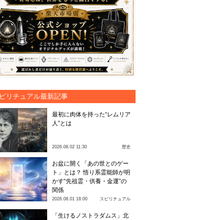
ピリチュアル最新記事
最初に肉体を持った“レムリア
人”とは
2026.08.02 11:30
歴史
お盆に開く「あの世とのゲー
ト」とは？ 悟り系霊能師が明
かす“先祖霊・供養・金運”の
関係
2026.08.01 18:00
スピリチュアル
「生けるノストラダムス」北