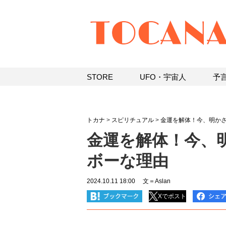
STORE
UFO・宇宙人
予
トカナ
>
スピリチュアル
>
金運を解体！今、明か
金運を解体！今、
ボーな理由
2024.10.11 18:00
文＝Aslan
Xでポスト