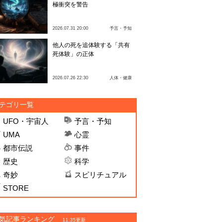
極衝突を警告
2026.07.31 20:00
予言・予知
他人の死を追体験する「共有
死体験」の正体
2026.07.26 22:30
人体・健康
テゴリ一覧
UFO・宇宙人
予言・予知
UMA
心霊
都市伝説
事件
歴史
科学
奇妙
スピリチュアル
STORE
気記事ランキング
11:35更新