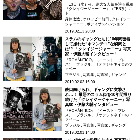
13日（水）夜、絶大な人気を誇る番組
『クレイジージャーニー』（TBS系）に
ト...
身体改造
ケロッピー前田
クレイジー
ジャーニー
ボディサスペンション
2019.02.13 20:30
スラムのギャングたちに10年間密着
して撮れた“ホマンチコ”な瞬間と
は!? 「クレイジージャーニー」写真
家・伊藤大輔インタビュー！
『ROMÂNTICO』（イースト・プレ
ス） ブラジル、リオデジャネイロのフ
ァベー...
ブラジル
写真集
写真家
ギャング
2019.02.02 16:00
銃口向けられ、ギャングに突撃さ
れ…！ 最悪のスラム街を10年間撮り
続けた「クレイジージャーニー」写
真家・伊藤大輔インタビュー
『ROMÂNTICO』（イースト・プレ
ス） ブラジル、リオデジャネイロのフ
ァベー...
ブラジル
写真集
写真家
ギャング
2019.02.01 14:00