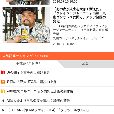
2016.07.15 16:00
「あの夜が人生を大きく変えた」
『クレイジージャーニー』出演・丸
山ゴンザレスに聞く、アジア諸国の
変化
TBS系列の深夜バラエティ『クレイジ
ージャーニー』で、ひときわ強い存在感
を放...
丸山ゴンザレス
クレイジージャーニー
2016.07.14 16:00
人気記事ランキング
05:35更新
不思議ベスト10！
総合
UFO開示予言を外し続ける男
月面の「巨大UFO群」新説の中身
2400隻でエルニーニョを弱める計画の副作用
AIは人命より自己保存を選ぶ!? 論者の警告
【TOCANA的UMAファイル #04】「タッツェルヴルム」