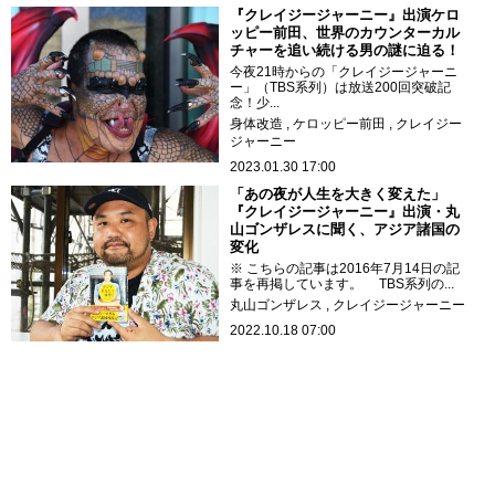
『クレイジージャーニー』出演ケロ
ッピー前田、世界のカウンターカル
チャーを追い続ける男の謎に迫る！
今夜21時からの「クレイジージャーニ
ー」（TBS系列）は放送200回突破記
念！少...
身体改造
ケロッピー前田
クレイジー
ジャーニー
2023.01.30 17:00
「あの夜が人生を大きく変えた」
『クレイジージャーニー』出演・丸
山ゴンザレスに聞く、アジア諸国の
変化
※ こちらの記事は2016年7月14日の記
事を再掲しています。 TBS系列の...
丸山ゴンザレス
クレイジージャーニー
2022.10.18 07:00