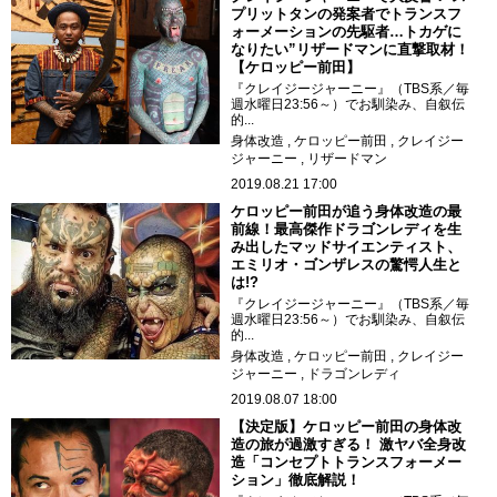
プリットタンの発案者でトランスフ
ォーメーションの先駆者…トカゲに
なりたい”リザードマンに直撃取材！
【ケロッピー前田】
『クレイジージャーニー』（TBS系／毎
週水曜日23:56～）でお馴染み、自叙伝
的...
身体改造
ケロッピー前田
クレイジー
ジャーニー
リザードマン
2019.08.21 17:00
ケロッピー前田が追う身体改造の最
前線！最高傑作ドラゴンレディを生
み出したマッドサイエンティスト、
エミリオ・ゴンザレスの驚愕人生と
は!?
『クレイジージャーニー』（TBS系／毎
週水曜日23:56～）でお馴染み、自叙伝
的...
身体改造
ケロッピー前田
クレイジー
ジャーニー
ドラゴンレディ
2019.08.07 18:00
【決定版】ケロッピー前田の身体改
造の旅が過激すぎる！ 激ヤバ全身改
造「コンセプトトランスフォーメー
ション」徹底解説！