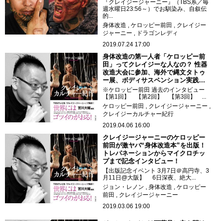
『クレイジージャーニー』（TBS系／毎
週水曜日23:56～）でお馴染み、自叙伝
的...
身体改造
ケロッピー前田
クレイジー
ジャーニー
ドラゴンレディ
2019.07.24 17:00
身体改造の第一人者「ケロッピー前
田」ってクレイジーな人なの？ 性器
改造大会に参加、海外で縄文タトゥ
ー展、ボディサスペンション実践…
※ケロッピー前田 過去のインタビュー
【第1回】 【第2回】 【第3回】 ...
ケロッピー前田
クレイジージャーニー
クレイジーカルチャー紀行
2019.04.06 16:00
クレイジージャーニーのケロッピー
前田が激ヤバ“身体改造本”を出版！
トレパネーションからマイクロチッ
プまで記念インタビュー！
【出版記念イベント 3月7日＠高円寺、3
月11日@大阪】 6日深夜、絶大...
ジョン・レノン
身体改造
ケロッピー
前田
クレイジージャーニー
2019.03.06 19:00