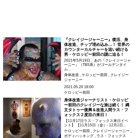
『クレイジージャーニー』復活、身
体改造、チップ埋め込み…！ 世界の
カウンターカルチャーを追い続ける
男・ケロッピー前田の謎に迫る！
2021年5月19日、あの『クレイジージャ
ーニー』（TBS系）がゴールデンタイ
ム...
身体改造
ケロッピー前田
クレイジー
ジャーニー
2021.05.20 18:00
ケロッピー前田
身体改造ジャーナリスト・ケロッピ
ー前田のクレイジーな旅は続く！ 縄
文タトゥー復興＆改造人間ラス・フ
ォックス２度目の来日！
【11月17日ラス・フォックス来日イベ
ント】 【11月15日（金）- 12月1日...
ケロッピー前田
クレイジージャーニー
ボディハッキング
ラス・フォックス