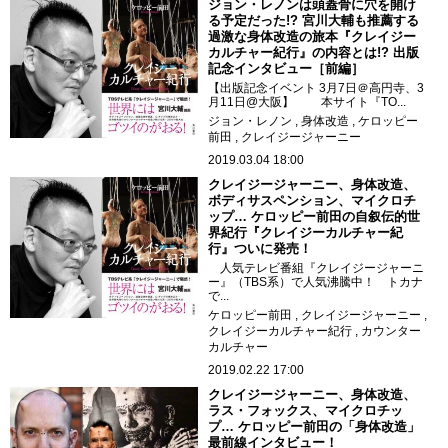
ジョン・レノンは頭蓋骨に穴を開け
る予定だった!? 宮川大輔も推薦する
過激な身体改造の旅本『クレイジー
カルチャー紀行』の内容とは!? 出版
記念インタビュー［前編］
【出版記念イベント 3月7日＠高円寺、3
月11日@大阪】 本サイト『TO...
ジョン・レノン
身体改造
ケロッピー
前田
クレイジージャーニー
2019.03.04 18:00
クレイジージャーニー、身体改造、
ボディサスペンション、マイクロチ
ップ… ケロッピー前田の自叙伝的世
界紀行『クレイジーカルチャー紀
行』ついに発売！
人気テレビ番組『クレイジージャーニ
ー』（TBS系）で人気沸騰中！ トカナ
で...
ケロッピー前田
クレイジージャーニー
クレイジーカルチャー紀行
カウンター
カルチャー
2019.02.22 17:00
クレイジージャーニー、身体改造、
ラス・フォックス、マイクロチッ
プ… ケロッピー前田の「身体改造」
最前線インタビュー！