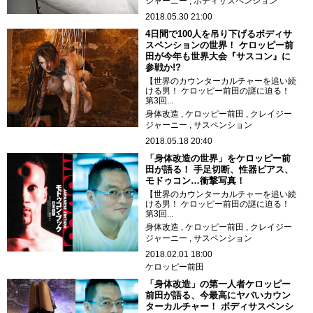
ジャーニー
ボディサスペンション
2018.05.30 21:00
4日間で100人を吊り下げるボディサ
スペンションの世界！ ケロッピー前
田が今年も世界大会『サスコン』に
参戦か!?
【世界のカウンターカルチャーを追い続
ける男！ ケロッピー前田の謎に迫る！
第3回...
身体改造
ケロッピー前田
クレイジー
ジャーニー
サスペンション
2018.05.18 20:40
「身体改造の世界」をケロッピー前
田が語る！ 手足切断、性器ピアス、
モドゥコン…衝撃写真！
【世界のカウンターカルチャーを追い続
ける男！ ケロッピー前田の謎に迫る！
第3回...
身体改造
ケロッピー前田
クレイジー
ジャーニー
サスペンション
2018.02.01 18:00
ケロッピー前田
「身体改造」の第一人者ケロッピー
前田が語る、今最高にヤバいカウン
ターカルチャー！ ボディサスペンシ