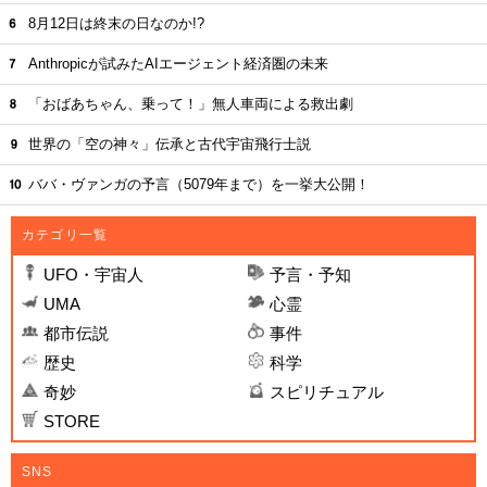
8月12日は終末の日なのか!?
Anthropicが試みたAIエージェント経済圏の未来
「おばあちゃん、乗って！」無人車両による救出劇
世界の「空の神々」伝承と古代宇宙飛行士説
ババ・ヴァンガの予言（5079年まで）を一挙大公開！
カテゴリ一覧
UFO・宇宙人
予言・予知
UMA
心霊
都市伝説
事件
歴史
科学
奇妙
スピリチュアル
STORE
SNS