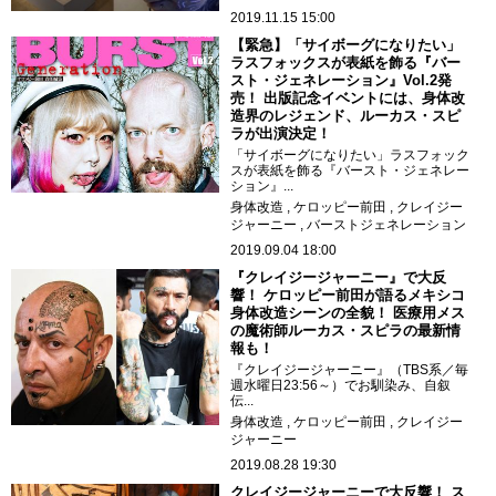
2019.11.15 15:00
【緊急】「サイボーグになりたい」
ラスフォックスが表紙を飾る『バー
スト・ジェネレーション』Vol.2発
売！ 出版記念イベントには、身体改
造界のレジェンド、ルーカス・スピ
ラが出演決定！
「サイボーグになりたい」ラスフォック
スが表紙を飾る『バースト・ジェネレー
ション』...
身体改造
ケロッピー前田
クレイジー
ジャーニー
バーストジェネレーション
2019.09.04 18:00
『クレイジージャーニー』で大反
響！ ケロッピー前田が語るメキシコ
身体改造シーンの全貌！ 医療用メス
の魔術師ルーカス・スピラの最新情
報も！
『クレイジージャーニー』（TBS系／毎
週水曜日23:56～）でお馴染み、自叙
伝...
身体改造
ケロッピー前田
クレイジー
ジャーニー
2019.08.28 19:30
クレイジージャーニーで大反響！ ス