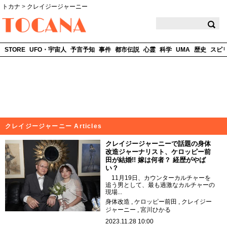
トカナ
>
クレイジージャーニー
TOCANA
STORE
UFO・宇宙人
予言予知
事件
都市伝説
心霊
科学
UMA
歴史
スピ
クレイジージャーニー Articles
クレイジージャーニーで話題の身体
改造ジャーナリスト、ケロッピー前
田が結婚!! 嫁は何者？ 経歴がやば
い？
11月19日、カウンターカルチャーを
追う男として、最も過激なカルチャーの
現場...
身体改造
ケロッピー前田
クレイジー
ジャーニー
宮川ひかる
2023.11.28 10:00