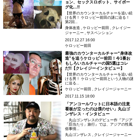
ョン、セックスロボット、サイボー
グ化…!!
【世界のカウンターカルチャーを追い続
ける男！ ケロッピー前田の謎に迫る！
第2回...
身体改造
ケロッピー前田
クレイジー
ジャーニー
サスペンション
2017.12.27 16:00
ケロッピー前田
最強のカウンターカルチャー“身体改
造”を追うケロッピー前田！今1番お
もしろいカルチャーの国5選はコレ
だ!!【クレイジーインタビュー】
【世界のカウンターカルチャーを追い続
ける男！ ケロッピー前田という人物の謎
に迫る...
ケロッピー前田
クレイジージャーニー
2017.11.15 18:00
「アンコールワットに日本語の注意
看板が立ったのは僕のせい」丸山ゴ
ンザレス・インタビュー
丸山ゴンザレスのデビュー作『アジア
「罰当たり」旅行』では、アジアの性風
俗事情...
丸山ゴンザレス
クレイジージャーニー