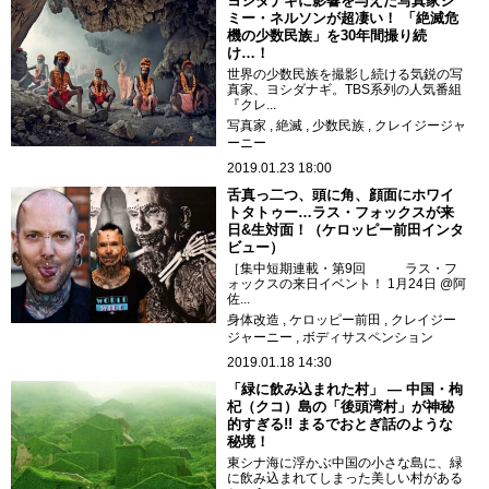
ヨシダナギに影響を与えた写真家ジ
ミー・ネルソンが超凄い！ 「絶滅危
機の少数民族」を30年間撮り続
け…！
世界の少数民族を撮影し続ける気鋭の写
真家、ヨシダナギ。TBS系列の人気番組
『クレ...
写真家
絶滅
少数民族
クレイジージャ
ーニー
2019.01.23 18:00
舌真っ二つ、頭に角、顔面にホワイ
トタトゥー…ラス・フォックスが来
日&生対面！（ケロッピー前田インタ
ビュー）
［集中短期連載・第9回 ラス・フ
ォックスの来日イベント！ 1月24日 @阿
佐...
身体改造
ケロッピー前田
クレイジー
ジャーニー
ボディサスペンション
2019.01.18 14:30
「緑に飲み込まれた村」 ― 中国・枸
杞（クコ）島の「後頭湾村」が神秘
的すぎる!! まるでおとぎ話のような
秘境！
東シナ海に浮かぶ中国の小さな島に、緑
に飲み込まれてしまった美しい村がある