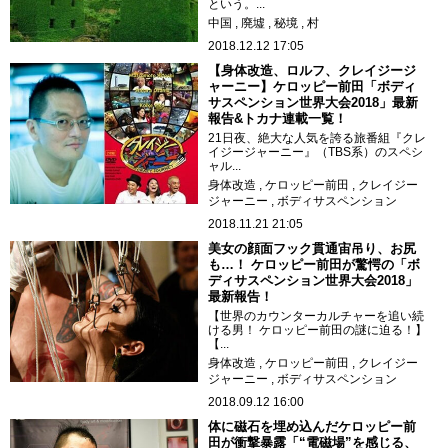
という。...
中国
廃墟
秘境
村
2018.12.12 17:05
【身体改造、ロルフ、クレイジージ
ャーニー】ケロッピー前田「ボディ
サスペンション世界大会2018」最新
報告&トカナ連載一覧！
21日夜、絶大な人気を誇る旅番組『クレ
イジージャーニー』（TBS系）のスペシ
ャル...
身体改造
ケロッピー前田
クレイジー
ジャーニー
ボディサスペンション
2018.11.21 21:05
美女の顔面フック貫通宙吊り、お尻
も…！ ケロッピー前田が驚愕の「ボ
ディサスペンション世界大会2018」
最新報告！
【世界のカウンターカルチャーを追い続
ける男！ ケロッピー前田の謎に迫る！】
【...
身体改造
ケロッピー前田
クレイジー
ジャーニー
ボディサスペンション
2018.09.12 16:00
体に磁石を埋め込んだケロッピー前
田が衝撃暴露「“電磁場”を感じる、