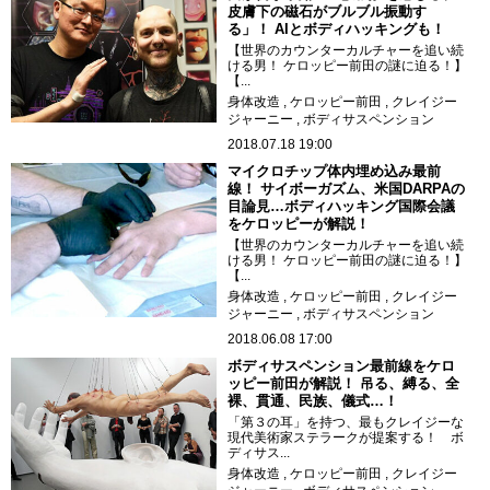
皮膚下の磁石がブルブル振動す
る」！ AIとボディハッキングも！
【世界のカウンターカルチャーを追い続
ける男！ ケロッピー前田の謎に迫る！】
【...
身体改造
ケロッピー前田
クレイジー
ジャーニー
ボディサスペンション
2018.07.18 19:00
マイクロチップ体内埋め込み最前
線！ サイボーガズム、米国DARPAの
目論見…ボディハッキング国際会議
をケロッピーが解説！
【世界のカウンターカルチャーを追い続
ける男！ ケロッピー前田の謎に迫る！】
【...
身体改造
ケロッピー前田
クレイジー
ジャーニー
ボディサスペンション
2018.06.08 17:00
ボディサスペンション最前線をケロ
ッピー前田が解説！ 吊る、縛る、全
裸、貫通、民族、儀式…！
「第３の耳」を持つ、最もクレイジーな
現代美術家ステラークが提案する！ ボ
ディサス...
身体改造
ケロッピー前田
クレイジー