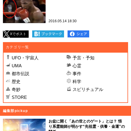
2016.05.14 18:30
Xでポスト
カテゴリ一覧
UFO・宇宙人
予言・予知
UMA
心霊
都市伝説
事件
歴史
科学
奇妙
スピリチュアル
STORE
編集部pickup
お盆に開く「あの世とのゲート」とは？ 悟
り系霊能師が明かす“先祖霊・供養・金運”の