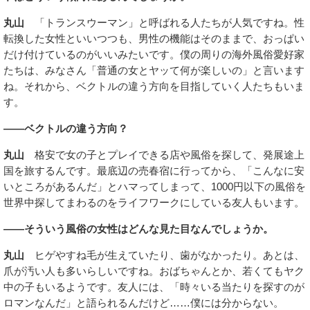
丸山
「トランスウーマン」と呼ばれる人たちが人気ですね。性
転換した女性といいつつも、男性の機能はそのままで、おっぱい
だけ付けているのがいいみたいです。僕の周りの海外風俗愛好家
たちは、みなさん「普通の女とヤッて何が楽しいの」と言います
ね。それから、ベクトルの違う方向を目指していく人たちもいま
す。
――ベクトルの違う方向？
丸山
格安で女の子とプレイできる店や風俗を探して、発展途上
国を旅するんです。最底辺の売春宿に行ってから、「こんなに安
いところがあるんだ」とハマってしまって、1000円以下の風俗を
世界中探してまわるのをライフワークにしている友人もいます。
――そういう風俗の女性はどんな見た目なんでしょうか。
丸山
ヒゲやすね毛が生えていたり、歯がなかったり。あとは、
爪が汚い人も多いらしいですね。おばちゃんとか、若くてもヤク
中の子もいるようです。友人には、「時々いる当たりを探すのが
ロマンなんだ」と語られるんだけど……僕には分からない。