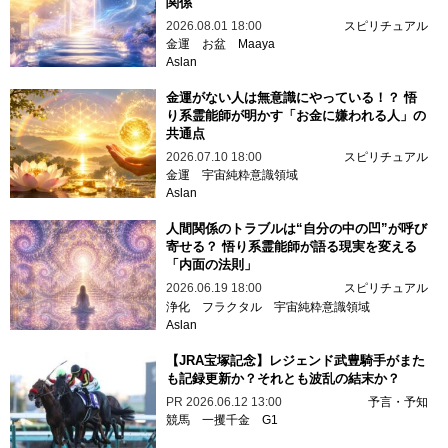
関係
2026.08.01 18:00
スピリチュアル
金運
お盆
Maaya
Aslan
金運がない人は無意識にやっている！？ 悟
り系霊能師が明かす「お金に嫌われる人」の
共通点
2026.07.10 18:00
スピリチュアル
金運
宇宙純粋意識領域
Aslan
人間関係のトラブルは“自分の中の凹”が呼び
寄せる？ 悟り系霊能師が語る現実を変える
「内面の法則」
2026.06.19 18:00
スピリチュアル
浄化
フラクタル
宇宙純粋意識領域
Aslan
【JRA宝塚記念】レジェンド武豊騎手がまた
も記録更新か？それとも波乱の結末か？
PR
2026.06.12 13:00
予言・予知
競馬
一攫千金
G1