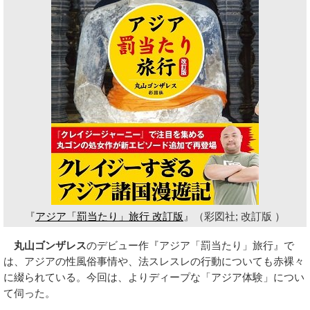
『
アジア「罰当たり」旅行 改訂版
』（彩図社; 改訂版 ）
丸山ゴンザレス
のデビュー作『アジア「罰当たり」旅行』で
は、アジアの性風俗事情や、法スレスレの行動についても赤裸々
に綴られている。今回は、よりディープな「アジア体験」につい
て伺った。