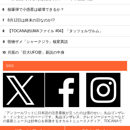
核爆弾で小惑星は破壊できるか？
8月12日は終末の日なのか!?
【TOCANA的UMAファイル #04】「タッツェルヴルム」
怪物ザメ「シャークジラ」核変異説
月面の「巨大UFO群」新説の中身
SNS
「アンコールワットに日本語の注意看板が立ったのは僕のせい」丸山ゴンザレ
ス・インタビューのページです。
丸山ゴンザレス
、
クレイジージャーニー
など
の最新ニュースは好奇心を刺激するオカルトニュースメディア、TOCANAで