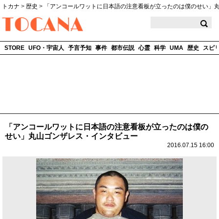
トカナ
>
歴史
>
「アンコールワットに日本語の注意看板が立ったのは僕のせい」
TOCANA
STORE
UFO・宇宙人
予言予知
事件
都市伝説
心霊
科学
UMA
歴史
スピ
「アンコールワットに日本語の注意看板が立ったのは僕の
せい」丸山ゴンザレス・インタビュー
2016.07.15 16:00