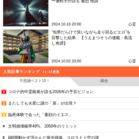
ー運転手が語る“最恐”怪談
2024.10.16 20:00
心霊
“包帯だらけで笑いながら走り回るピエロ”を
目撃した結果…【うえまつそうの連載：島流
し奇譚】
2024.10.02 20:00
心霊
人気記事ランキング
11:35更新
不思議ベスト10！
総合
コロナ的中霊能者が語る2026年の予言ビジョン
またしても火星に謎の「扉」が出現？
臨死体験で会った「素顔のイエス」
文明崩壊確率49%、2050年のリミット
6時間動かず浮かんだ発光球体、コロラド上空の謎