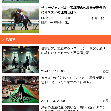
サマージャンボより宝塚記念の馬券が圧倒的
にオススメの理由とは!?
PR
2026.06.08 13:00
予言・予知
競馬
一攫千金
G1
人気連載
現実と夢が交差するレストラン…叔父が最期
に託したメッセージと不思議な夢
2024.11.14 23:00
心霊
彼女は“それ”を叱ってしまった… 黒髪が招く
悲劇『呪われた卒業式の予行演習』
2024.10.30 23:00
心霊
深夜の国道に立つ異様な『白い花嫁』タクシ