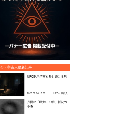
FO・宇宙人最新記事
UFO開示予言を外し続ける男
2026.08.06 16:00
UFO・宇宙人
月面の「巨大UFO群」新説の
中身