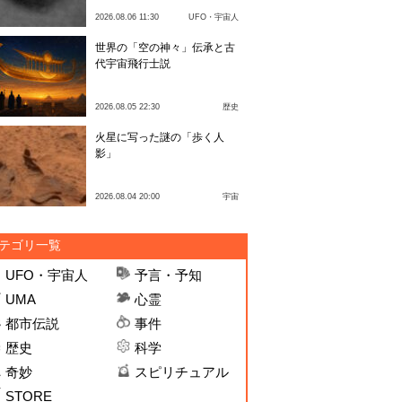
2026.08.06 11:30
UFO・宇宙人
世界の「空の神々」伝承と古
代宇宙飛行士説
2026.08.05 22:30
歴史
火星に写った謎の「歩く人
影」
2026.08.04 20:00
宇宙
テゴリ一覧
UFO・宇宙人
予言・予知
UMA
心霊
都市伝説
事件
歴史
科学
奇妙
スピリチュアル
STORE