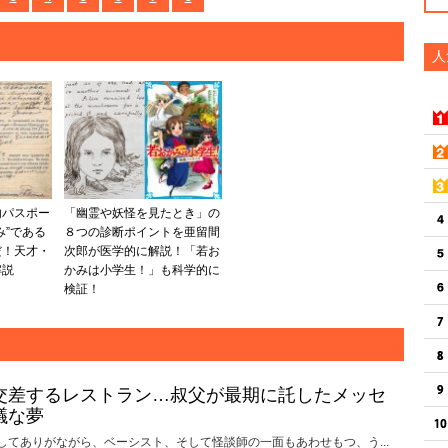
人
内パスポー
「幽霊や妖怪を見たとき」の
み”である
８つの診断ポイントを亜留間
だ！天才・
次郎が医学的に解説！「若お
解説
かみは小学生！」も科学的に
検証！
交差するレストラン…叔父が最期に託したメッセ
議な夢
してありがながら、ベーシスト、そして怪談師の一面もあわせもつ、う...