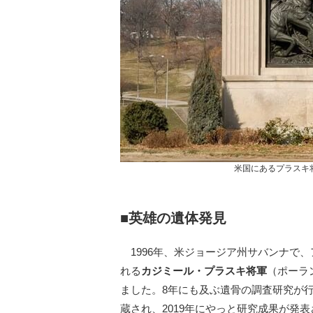
米国にあるプラスキ
■英雄の遺体発見
1996年、米ジョージア州サバンナで
れる
カジミール・プラスキ将軍
（ポーラ
ました。8年にも及ぶ遺骨の調査研究が
蔵され、2019年にやっと研究成果が発