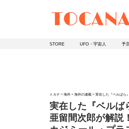
STORE
UFO・宇宙人
予
トカナ
>
海外
>
海外の連載
>
実在した『ベルばら
実在した『ベルば
亜留間次郎が解説