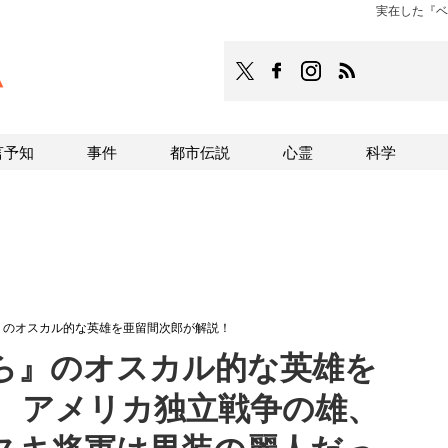
実在した『ベ
TOCANA
TOCANAのFacebookはこち
TOCANAのinstagra
TOCANAのRS
言予知
事件
都市伝説
心霊
科学
』のオスカル的な英雄を亜留間次郎が解説！
ら』のオスカル的な英雄を
！ アメリカ独立戦争の雄、