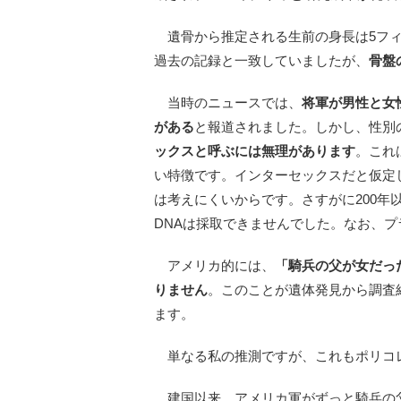
遺骨から推定される生前の身長は5フィ
過去の記録と一致していましたが、
骨盤
当時のニュースでは、
将軍が男性と女
がある
と報道されました。しかし、性別
ックスと呼ぶには無理があります
。これ
い特徴です。インターセックスだと仮定
は考えにくいからです。さすがに200
DNAは採取できませんでした。なお、
アメリカ的には、
「騎兵の父が女だっ
りません
。このことが遺体発見から調査
ます。
単なる私の推測ですが、これもポリコ
建国以来、アメリカ軍がずっと騎兵の