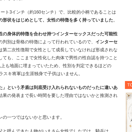
ート3インチ（約160センチ）で、比較的小柄であることは
の形状をはじめとして、女性の特徴を多く持っていました
。
性の身体的特徴を合わせ持つインターセックスだった可能性
の判別は骨格の特徴によって行われているので、
インターセ
は第二次性徴期で女性として成長していなければ形成されな
しても、ここまで女性化した肉体で男性の性自認を持つこと
年以上も地面に埋まっていたため、性別を判定できるほどの
プラスキ将軍は生涯独身で子供はいません。
T
た」という矛盾は到底受け入れられないものだったに違いあ
結果の発表まで長い時間を要した理由ではないかと推測され
レの一つではないかと思います。
父と呼んできた人物がいまさら女性でしたでは、騎兵は