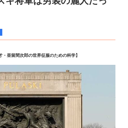
スキ将軍は男装の麗人だっ
才・亜留間次郎の世界征服のための科学】