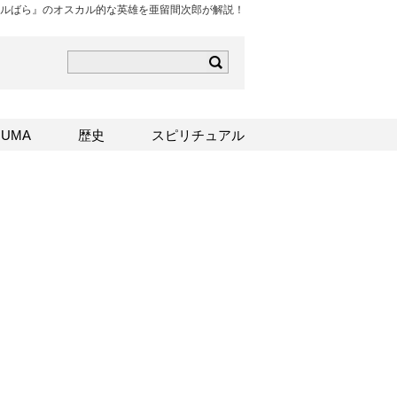
ルばら』のオスカル的な英雄を亜留間次郎が解説！
ら
mはこちら
Sはこちら
UMA
歴史
スピリチュアル