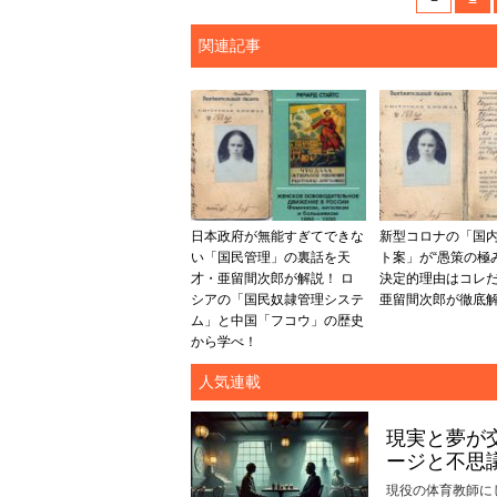
関連記事
日本政府が無能すぎてできな
新型コロナの「国
い「国民管理」の裏話を天
ト案」が“愚策の極
才・亜留間次郎が解説！ ロ
決定的理由はコレ
シアの「国民奴隷管理システ
亜留間次郎が徹底
ム」と中国「フコウ」の歴史
から学べ！
人気連載
現実と夢が
ージと不思
現役の体育教師に