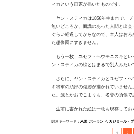
ィカという画家が描いたものです。
ヤン・スティカは1858年生まれで、プラ
無いどころか、面識のあった人間と出会
ぐらい経過してからなので、本人はおろ
た想像図にすぎません。
もう一枚、ユゼフ・ヘウモニスキという
ン・スティカの絵とはまるで別人みたい
さらに、ヤン・スティカとユゼフ・ヘ
キ将軍の頭部の傷跡が描かれていません
た。髭とかおでこよりも、名誉の負傷で
生前に書かれた絵は一枚も現存してお
関連キーワード：
米国
,
ポーランド
,
カジミール・プ
1
2