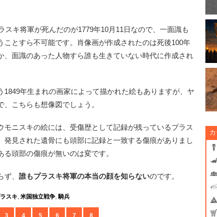
スキ将軍が死んだのが1779年10月11日なので、一面識も
うことすら不可能です。肖像画が作成されたのは死後100年
か、面識のあった人物すら誰も生きていない時代に作成され
1849年生まれの画家によって描かれた絵もありますが、ヤ
で、こちらも想像図でしょう。
ウモニスキの絵には、受傷歴として記録が残っているプラス
カ
。発見された遺骨にも頭部に記録と一致する傷痕がありまし
ある頭部の傷痕が無いのは変です。
らず、
誰もプラスキ将軍の本当の顔を知らない
のです。
ラスキ
,
米国独立戦争
,
騎兵
3
4
5
6
7
8