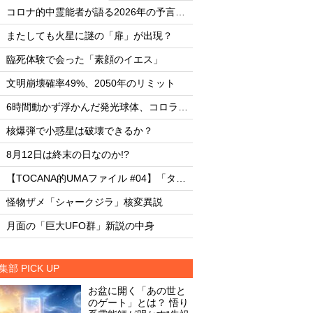
・
・
コロナ的中霊能者が語る2026年の予言ビジョン
・
・
またしても火星に謎の「扉」が出現？
またしても火星に謎
・
・
臨死体験で会った「素顔のイエス」
臨死体験で会った「
・
・
文明崩壊確率49%、2050年のリミット
文明崩壊確率49%、2
・
・
6時間動かず浮かんだ発光球体、コロラド上空の謎
・
・
核爆弾で小惑星は破壊できるか？
核爆弾で小惑星は破
・
・
8月12日は終末の日なのか!?
8月12日は終末の日な
・
・
【TOCANA的UMAファイル #04】「タッツェルヴルム」
・
・
怪物ザメ「シャークジラ」核変異説
怪物ザメ「シャーク
・
・
月面の「巨大UFO群」新説の中身
月面の「巨大UFO群
集部 PICK UP
お盆に開く「あの世と
のゲート」とは？ 悟り