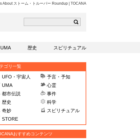
ticles About ストーム・トルーパー Roundup | TOCANA
ら
mはこちら
Sはこちら
UMA
歴史
スピリチュアル
テゴリ一覧
UFO・宇宙人
予言・予知
UMA
心霊
都市伝説
事件
歴史
科学
奇妙
スピリチュアル
STORE
OCANAおすすめコンテンツ