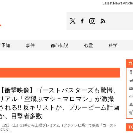
Latest News Ar
TOCANA
TOCANAのFacebookはこち
TOCANAのinstagra
TOCANAのRS
言予知
事件
都市伝説
心霊
科学
カ
【衝撃映像】ゴーストバスターズも驚愕、
リアル「空飛ぶマシュマロマン」が激撮
される!! 反キリストか、ブルービーム計画
か、目撃者多数
12日（土）21時から土曜プレミアム（フジテレビ系）で映画「ゴースト
T
バスタ...