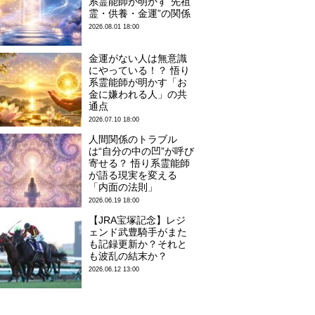
系霊能師が明かす“先祖
霊・供養・金運”の関係
2026.08.01 18:00
金運がない人は無意識
にやっている！？ 悟り
系霊能師が明かす「お
金に嫌われる人」の共
通点
2026.07.10 18:00
人間関係のトラブル
は“自分の中の凹”が呼び
寄せる？ 悟り系霊能師
が語る現実を変える
「内面の法則」
2026.06.19 18:00
【JRA宝塚記念】レジ
ェンド武豊騎手がまた
も記録更新か？それと
も波乱の結末か？
2026.06.12 13:00