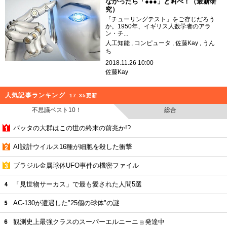
なかったら「●●●」と叫べ！（最新研
究）
「チューリングテスト」をご存じだろう
か。1950年、イギリス人数学者のアラ
ン・チ...
人工知能
コンピュータ
佐藤Kay
うん
ち
2018.11.26 10:00
佐藤Kay
人気記事ランキング
17:35更新
不思議ベスト10！
総合
バッタの大群はこの世の終末の前兆か!?
AI設計ウイルス16種が細胞を殺した衝撃
ブラジル金属球体UFO事件の機密ファイル
「見世物サーカス」で最も愛された人間5選
AC-130が遭遇した"25個の球体"の謎
観測史上最強クラスのスーパーエルニーニョ発達中