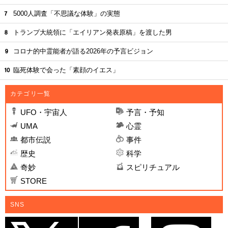
5000人調査「不思議な体験」の実態
トランプ大統領に「エイリアン発表原稿」を渡した男
コロナ的中霊能者が語る2026年の予言ビジョン
臨死体験で会った「素顔のイエス」
カテゴリ一覧
UFO・宇宙人
予言・予知
UMA
心霊
都市伝説
事件
歴史
科学
奇妙
スピリチュアル
STORE
SNS