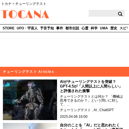
トカナ
>
チューリングテスト
TOCANA
STORE
UFO・宇宙人
予言予知
事件
都市伝説
心霊
科学
UMA
歴史
スピ
チューリングテスト Articles
AIがチューリングテストを突破？
GPT-4.5が「人間以上に人間らしい」
と評価された衝撃
チューリングテストとは何か？ 「機械は
思考できるのか？」という問いに対し
て、...
チューリングテスト
AI
ChatGPT
2025.04.06 16:00
自分のことを「AI」だと思われたく