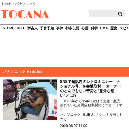
トカナ
>
パナソニック
TOCANA
STORE
UFO・宇宙人
予言予知
事件
都市伝説
心霊
科学
UMA
歴史
スピ
パナソニック Articles
SNSで超話題のレトロミニカー「ナ
ショナル号」を突撃取材！ オーナー
のとんでもない苦労と“意外な想
い”とは!?
1982年から85年にかけて生産・販売
されていた光岡自動車製のミニカー（マ
イ...
パナソニック
BUBU
ナショナル号
ミ
ニカー
2020.06.07 11:00