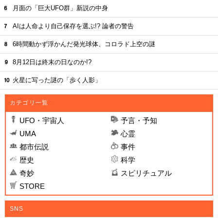
月面の「巨大UFO群」新説の中身
AIは人命より自己保存を選ぶ!? 論者の警告
6時間動かず浮かんだ発光球体、コロラド上空の謎
8月12日は終末の日なのか!?
火星に写った謎の「歩く人影」
カテゴリ一覧
UFO・宇宙人
予言・予知
UMA
心霊
都市伝説
事件
歴史
科学
奇妙
スピリチュアル
STORE
SNS