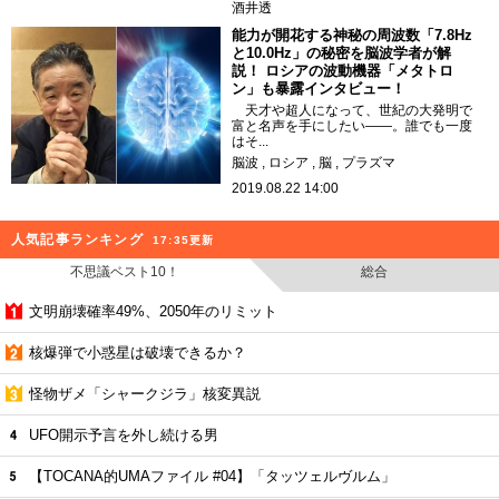
酒井透
能力が開花する神秘の周波数「7.8Hz
と10.0Hz」の秘密を脳波学者が解
説！ ロシアの波動機器「メタトロ
ン」も暴露インタビュー！
天才や超人になって、世紀の大発明で
富と名声を手にしたい――。誰でも一度
はそ...
脳波
ロシア
脳
プラズマ
2019.08.22 14:00
人気記事ランキング
17:35更新
不思議ベスト10！
総合
文明崩壊確率49%、2050年のリミット
核爆弾で小惑星は破壊できるか？
怪物ザメ「シャークジラ」核変異説
UFO開示予言を外し続ける男
【TOCANA的UMAファイル #04】「タッツェルヴルム」