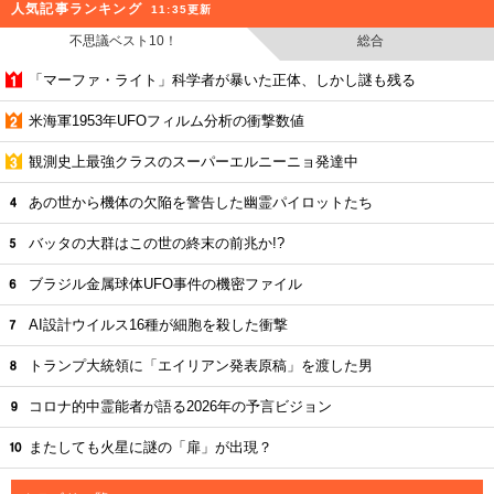
人気記事ランキング
11:35更新
不思議ベスト10！
総合
「マーファ・ライト」科学者が暴いた正体、しかし謎も残る
米海軍1953年UFOフィルム分析の衝撃数値
観測史上最強クラスのスーパーエルニーニョ発達中
あの世から機体の欠陥を警告した幽霊パイロットたち
バッタの大群はこの世の終末の前兆か!?
ブラジル金属球体UFO事件の機密ファイル
AI設計ウイルス16種が細胞を殺した衝撃
トランプ大統領に「エイリアン発表原稿」を渡した男
コロナ的中霊能者が語る2026年の予言ビジョン
またしても火星に謎の「扉」が出現？