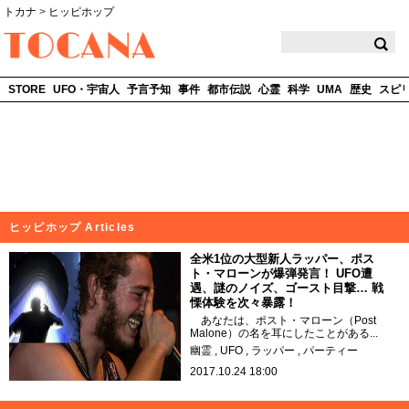
トカナ
>
ヒッピホップ
TOCANA
STORE
UFO・宇宙人
予言予知
事件
都市伝説
心霊
科学
UMA
歴史
スピ
ヒッピホップ Articles
全米1位の大型新人ラッパー、ポス
ト・マローンが爆弾発言！ UFO遭
遇、謎のノイズ、ゴースト目撃… 戦
慄体験を次々暴露！
あなたは、ポスト・マローン（Post
Malone）の名を耳にしたことがある...
幽霊
UFO
ラッパー
パーティー
2017.10.24 18:00