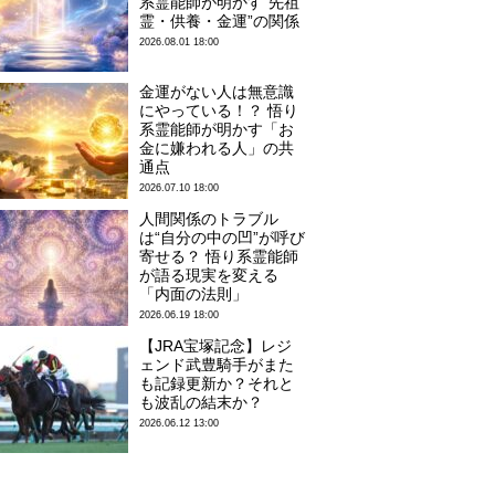
系霊能師が明かす“先祖
霊・供養・金運”の関係
2026.08.01 18:00
金運がない人は無意識
にやっている！？ 悟り
系霊能師が明かす「お
金に嫌われる人」の共
通点
2026.07.10 18:00
人間関係のトラブル
は“自分の中の凹”が呼び
寄せる？ 悟り系霊能師
が語る現実を変える
「内面の法則」
2026.06.19 18:00
【JRA宝塚記念】レジ
ェンド武豊騎手がまた
も記録更新か？それと
も波乱の結末か？
2026.06.12 13:00