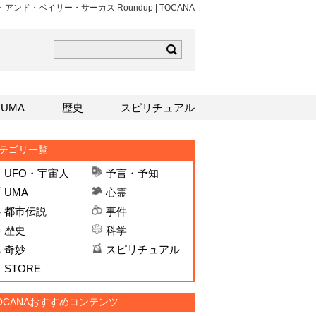
ナム・アンド・ベイリー・サーカス Roundup | TOCANA
ら
mはこちら
Sはこちら
UMA
歴史
スピリチュアル
テゴリ一覧
UFO・宇宙人
予言・予知
UMA
心霊
都市伝説
事件
歴史
科学
奇妙
スピリチュアル
STORE
OCANAおすすめコンテンツ