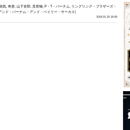
病気
,
奇形
,
山下史郎
,
見世物
,
P・T・バーナム
,
リングリング・ブラザーズ・
アンド・バーナム・アンド・ベイリー・サーカス
]
2018.01.20 16:00