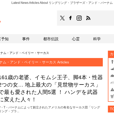
Latest News Articles About リングリング・ブラザーズ・アンド・バー
TOCANA
TOCANAのFacebookはこち
TOCANAのinstagra
TOCANAのRS
言予知
事件
都市伝説
心霊
科学
ーナム・アンド・ベイリー・サーカス
カ
・アンド・ベイリー・サーカス Articles
161歳の老婆、イモムシ王子、脚4本・性器
2つの女… 地上最大の「見世物サーカス」
で最も愛された人間5選 ！ ハンデを武器
に変えた人々！
P・T・バーナムによって創立されたアメリカの有名なサーカス団「リング
T
リング・ブラ...