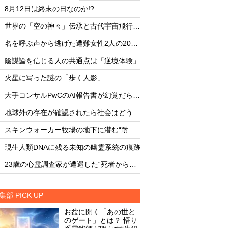
・
・
8月12日は終末の日なのか!?
8月12日は終末の日な
・
・
世界の「空の神々」伝承と古代宇宙飛行士説
・
・
名を呼ぶ声から逃げた遭難女性2人の20時間
・
・
陰謀論を信じる人の共通点は「逆境体験」
陰謀論を信じる人の
・
・
火星に写った謎の「歩く人影」
火星に写った謎の「
・
・
大手コンサルPwCのAI報告書が幻覚だらけだった
・
・
地球外の存在が確認されたら社会はどうなる
・
・
スキンウォーカー牧場の地下に潜む“耐熱タイル似のセラミック片と未知の元素”
・
・
現生人類DNAに残る未知の幽霊系統の痕跡
現生人類DNAに残る
・
・
23歳の心霊調査家が遭遇した“死者からの合図”
集部 PICK UP
お盆に開く「あの世と
のゲート」とは？ 悟り