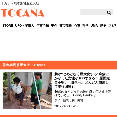
トカナ
>
思春期乳腺肥大症
TOCANA
STORE
UFO・宇宙人
予言予知
事件
都市伝説
心霊
科学
UMA
歴史
スピ
思春期乳腺肥大症 Articles
胸が“とめどなく巨大化する”奇病に
かかった女性がヤバすぎる！ 原因完
全不明、「爆乳化」どんどん加速し
て歩行困難も
46歳のタイ人女性の胸が謎の巨大化を遂
げていると「Oddity Central」...
タイ
巨乳
胸
爆乳
2019.06.21 14:00