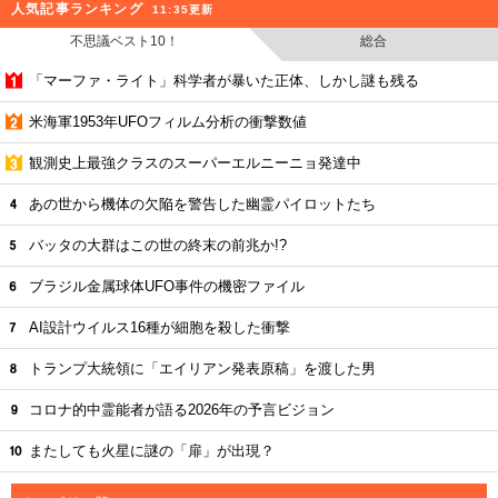
人気記事ランキング
11:35更新
不思議ベスト10！
総合
「マーファ・ライト」科学者が暴いた正体、しかし謎も残る
米海軍1953年UFOフィルム分析の衝撃数値
観測史上最強クラスのスーパーエルニーニョ発達中
あの世から機体の欠陥を警告した幽霊パイロットたち
バッタの大群はこの世の終末の前兆か!?
ブラジル金属球体UFO事件の機密ファイル
AI設計ウイルス16種が細胞を殺した衝撃
トランプ大統領に「エイリアン発表原稿」を渡した男
コロナ的中霊能者が語る2026年の予言ビジョン
またしても火星に謎の「扉」が出現？