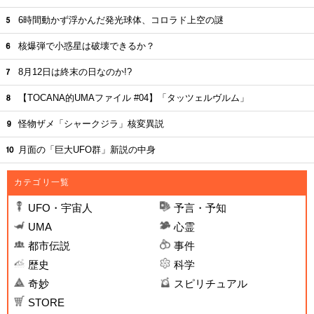
6時間動かず浮かんだ発光球体、コロラド上空の謎
核爆弾で小惑星は破壊できるか？
8月12日は終末の日なのか!?
【TOCANA的UMAファイル #04】「タッツェルヴルム」
怪物ザメ「シャークジラ」核変異説
月面の「巨大UFO群」新説の中身
カテゴリ一覧
UFO・宇宙人
予言・予知
UMA
心霊
都市伝説
事件
歴史
科学
奇妙
スピリチュアル
STORE