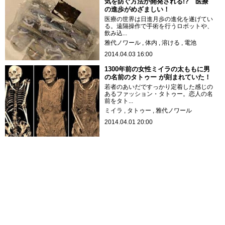
気を防ぐ方法が開発される!? 医療
の進歩がめざましい！
医療の世界は日進月歩の進化を遂げてい
る。遠隔操作で手術を行うロボットや、
飲み込...
雅代ノワール
体内
溶ける
電池
2014.04.03 16:00
1300年前の女性ミイラの太ももに男
の名前のタトゥー が刻まれていた！
若者のあいだですっかり定着した感じの
あるファッション・タトゥー。恋人の名
前をタト...
ミイラ
タトゥー
雅代ノワール
2014.04.01 20:00