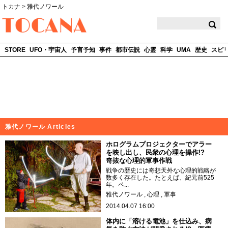
トカナ
>
雅代ノワール
TOCANA
STORE
UFO・宇宙人
予言予知
事件
都市伝説
心霊
科学
UMA
歴史
スピ
雅代ノワール Articles
ホログラムプロジェクターでアラー
を映し出し、民衆の心理を操作!?
奇抜な心理的軍事作戦
戦争の歴史には奇想天外な心理的戦略が
数多く存在した。たとえば、紀元前525
年。ペ...
雅代ノワール
心理
軍事
2014.04.07 16:00
体内に「溶ける電池」を仕込み、病