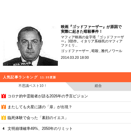
映画『ゴッドファーザー』が原因で
実際に起きた暗殺事件！
マフィア映画の金字塔『ゴッドファーザ
ー』3部作。イタリア系移民のマフィア
ファミリ...
ゴッドファーザー
暗殺
雅代ノワール
2014.03.20 18:00
人気記事ランキング
11:35更新
不思議ベスト10！
総合
コロナ的中霊能者が語る2026年の予言ビジョン
またしても火星に謎の「扉」が出現？
臨死体験で会った「素顔のイエス」
文明崩壊確率49%、2050年のリミット