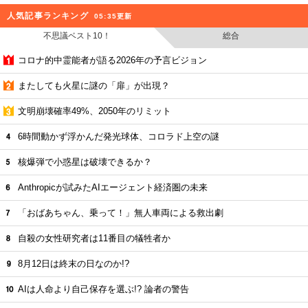
人気記事ランキング
05:35更新
不思議ベスト10！
総合
コロナ的中霊能者が語る2026年の予言ビジョン
またしても火星に謎の「扉」が出現？
文明崩壊確率49%、2050年のリミット
6時間動かず浮かんだ発光球体、コロラド上空の謎
核爆弾で小惑星は破壊できるか？
Anthropicが試みたAIエージェント経済圏の未来
「おばあちゃん、乗って！」無人車両による救出劇
自殺の女性研究者は11番目の犠牲者か
8月12日は終末の日なのか!?
AIは人命より自己保存を選ぶ!? 論者の警告