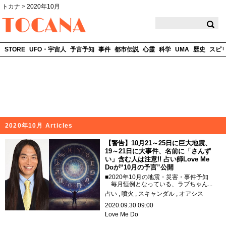
トカナ
>
2020年10月
TOCANA
STORE
UFO・宇宙人
予言予知
事件
都市伝説
心霊
科学
UMA
歴史
スピ
2020年10月 Articles
【警告】10月21～25日に巨大地震、
19～21日に大事件、名前に「さんず
い」含む人は注意!! 占い師Love Me
Doが“10月の予言”公開
■2020年10月の地震・災害・事件予知
毎月恒例となっている、ラブちゃん...
占い
噴火
スキャンダル
オアシス
2020.09.30 09:00
Love Me Do