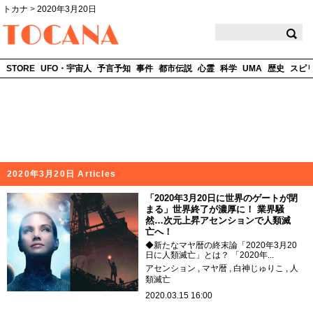
トカナ
>
2020年3月20日
TOCANA
STORE
UFO・宇宙人
予言予知
事件
都市伝説
心霊
科学
UMA
歴史
スピ
2020年3月20日 Articles
「2020年3月20日に世界のゲートが閉
まる」世界終了が濃厚に！ 業界騒
然…次元上昇アセンションで人類滅
亡へ！
◆新たなマヤ暦の終末論「2020年3月20
日に人類滅亡」とは？ 「2020年...
アセンション
マヤ暦
白神じゅりこ
人
類滅亡
2020.03.15 16:00