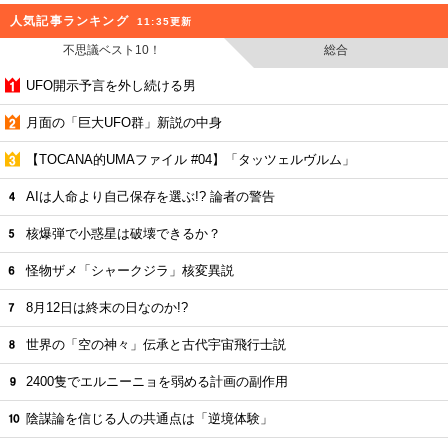
人気記事ランキング
11:35更新
不思議ベスト10！
総合
UFO開示予言を外し続ける男
月面の「巨大UFO群」新説の中身
【TOCANA的UMAファイル #04】「タッツェルヴルム」
AIは人命より自己保存を選ぶ!? 論者の警告
核爆弾で小惑星は破壊できるか？
怪物ザメ「シャークジラ」核変異説
8月12日は終末の日なのか!?
世界の「空の神々」伝承と古代宇宙飛行士説
2400隻でエルニーニョを弱める計画の副作用
陰謀論を信じる人の共通点は「逆境体験」