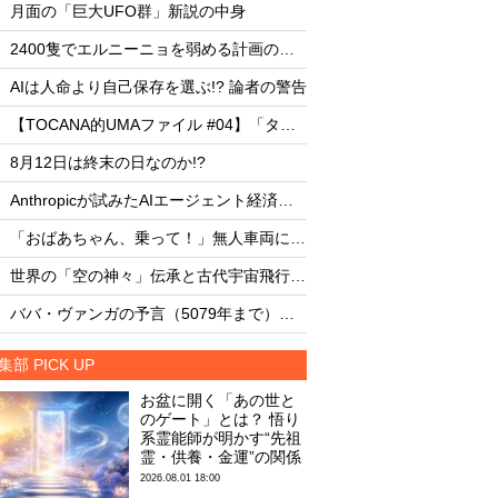
・
・
月面の「巨大UFO群」新説の中身
月面の「巨大UFO群
・
・
2400隻でエルニーニョを弱める計画の副作用
・
・
AIは人命より自己保存を選ぶ!? 論者の警告
AIは人命より自己保存
・
・
【TOCANA的UMAファイル #04】「タッツェルヴルム」
・
・
8月12日は終末の日なのか!?
8月12日は終末の日な
・
・
Anthropicが試みたAIエージェント経済圏の未来
・
・
「おばあちゃん、乗って！」無人車両による救出劇
・
・
世界の「空の神々」伝承と古代宇宙飛行士説
・
・
ババ・ヴァンガの予言（5079年まで）を一挙大公開！
集部 PICK UP
お盆に開く「あの世と
のゲート」とは？ 悟り
系霊能師が明かす“先祖
霊・供養・金運”の関係
2026.08.01 18:00