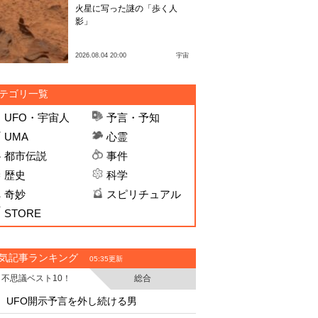
火星に写った謎の「歩く人
影」
2026.08.04 20:00
宇宙
テゴリ一覧
UFO・宇宙人
予言・予知
UMA
心霊
都市伝説
事件
歴史
科学
奇妙
スピリチュアル
STORE
気記事ランキング
05:35更新
不思議ベスト10！
総合
・
・
UFO開示予言を外し続ける男
UFO開示予言を外し