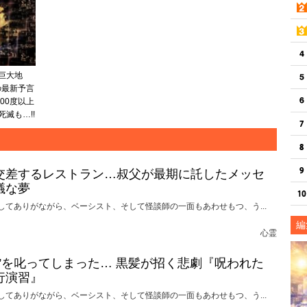
巨大地
の最新予言
00度以上
滅も…!!
交差するレストラン…叔父が最期に託したメッセ
議な夢
してありがながら、ベーシスト、そして怪談師の一面もあわせもつ、う...
編
心霊
れ”を叱ってしまった… 黒髪が招く悲劇『呪われた
行演習』
してありがながら、ベーシスト、そして怪談師の一面もあわせもつ、う...