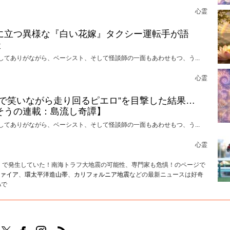
心霊
に立つ異様な『白い花嫁』タクシー運転手が語
談
してありがながら、ベーシスト、そして怪談師の一面もあわせもつ、う...
心霊
けで笑いながら走り回るピエロ”を目撃した結果…
そうの連載：島流し奇譚】
してありがながら、ベーシスト、そして怪談師の一面もあわせもつ、う...
心霊
ア」で発生していた！南海トラフ大地震の可能性、専門家も危惧！のページで
ァイア
、
環太平洋造山帯
、
カリフォルニア地震
などの最新ニュースは好奇
Aで