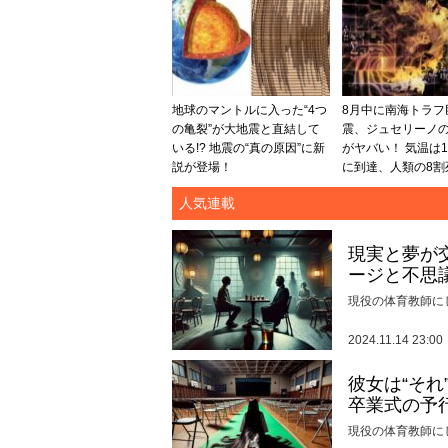
地球のマントルに入った“4つ
8月中に南海トラフ
の亀裂”が大地震と直結して
震、ジュセリーノ
いる!? 地震の“真の原因”に新
がヤバい！ 気温は1
説が登場！
に到達、人類の8割死
人気連載
現実と夢が
ージと不思
現役の体育教師に
2024.11.14 23:00
彼女は“そ
卒業式の予
現役の体育教師に