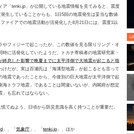
tenki.jp」が公開している地震情報を見てみると、震度
度発生していることからも、1日5回の地震発生は妥当な数値
ファイアでの地震活動が活発化した8月21日には、震度1以
U
ラやフィジーで起こったが、この数値を見る限りリング・オ
同時に活発化していたようだ。トカナ寄稿者の地震研究家・
が終息した影響で晩夏までに太平洋側で大地震が起こると指
わけだが、実は百瀬氏は「海溝型地震」が起こるとも言って
の地震であったことから、今後別の巨大地震が太平洋側で起
南海トラフ地震」であることは間違いないが、内閣府が想定
震」も忘れてはならない。
に慌てぬよう、日頃から防災意識を高く持つことが重要だ。
rd
」、「
気象庁
」、「
tenki.jo
」、ほか