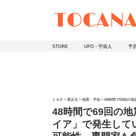
STORE
UFO・宇宙人
予
トカナ
>
異次元
>
地震・予知
>
48時間で69回の
48時間で69回の
イア」で発生して