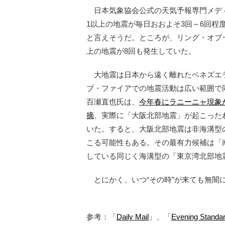
日本気象協会公式の天気予報専門メディア「
1以上の地震が毎日おおよそ3回～6回程
と言えそうだ。ところが、リング・オブ･
上の地震が8回も発生していた。
大地震は日本から遠く離れたベネズエ
ブ・ファイアでの地震活動は広い範囲で
百瀬直也氏は、
今年春にラニーニャ現象
摘
、実際に「大阪北部地震」が起こった
いた。すると、大阪北部地震は非海溝型
こる可能性もある。その最有力候補は「
している同じく海溝型の「東京湾北部地
とにかく、いつ“その時”が来ても無闇
参考：「
Daily Mail
」、「
Evening Standa