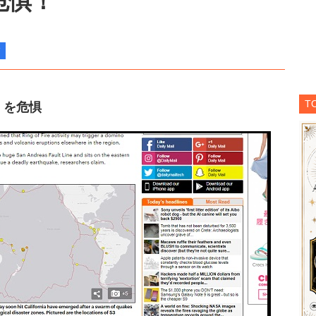
危惧！
T
」を危惧