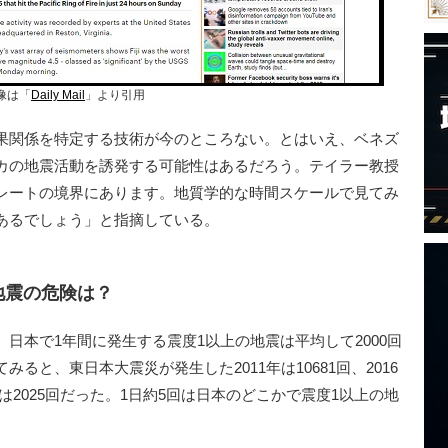
像は「
Daily Mail
」より引用
果関係を特定する技術が今のところない。とはいえ、ベネズ
カの地震活動を誘発する可能性はあるだろう。テイラー教授
レートの境界にあります。地質学的な時間スケールで見てみ
あるでしょう」と指摘している。
地震の危険は？
本で1年間に発生する震度1以上の地震は平均して2000回
ると、東日本大震災が発生した2011年は10681回、2016
年は2025回だった。1日約5回は日本のどこかで震度1以上の地