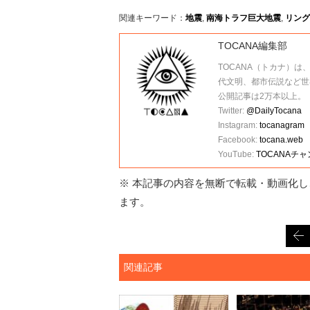
関連キーワード：
地震
,
南海トラフ巨大地震
,
リング
TOCANA編集部
TOCANA（トカナ）は
代文明、都市伝説など世
公開記事は2万本以上。
Twitter:
@DailyTocana
Instagram:
tocanagram
Facebook:
tocana.web
YouTube:
TOCANAチ
※ 本記事の内容を無断で転載・動画化し、
ます。
関連記事