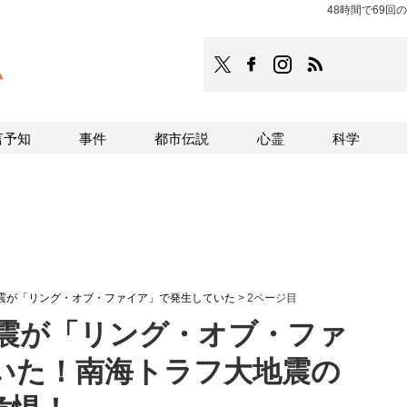
48時間で69
TOCANA
TOCANAのFacebookはこち
TOCANAのinstagra
TOCANAのRS
言予知
事件
都市伝説
心霊
科学
地震が「リング・オブ・ファイア」で発生していた
>
2ページ目
地震が「リング・オブ・ファ
いた！南海トラフ大地震の