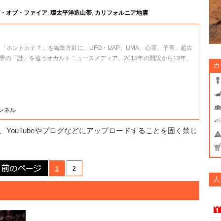
・オブ・ファイア
,
環太平洋造山帯
,
カリフォルニア地震
、「ホントカナ？」を編集方針に、UFO・UAP、UMA、心霊、予言、超古
界の「謎」を追うオカルトニュースメディア。2013年の開設から13年、
カ
ャンネル
YouTubeやブログなどにアップロードすることを固く禁じ
前のページ
1
2
人