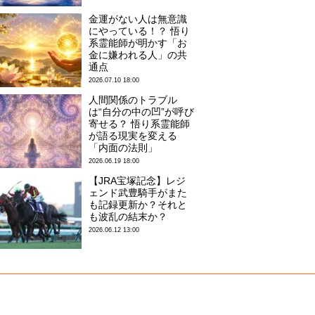
金運がない人は無意識
にやっている！？ 悟り
系霊能師が明かす「お
金に嫌われる人」の共
通点
2026.07.10 18:00
人間関係のトラブル
は“自分の中の凹”が呼び
寄せる？ 悟り系霊能師
が語る現実を変える
「内面の法則」
2026.06.19 18:00
【JRA宝塚記念】レジ
ェンド武豊騎手がまた
も記録更新か？それと
も波乱の結末か？
2026.06.12 13:00