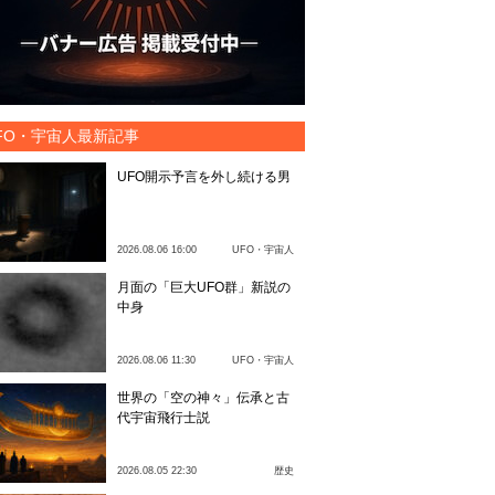
FO・宇宙人最新記事
UFO開示予言を外し続ける男
2026.08.06 16:00
UFO・宇宙人
月面の「巨大UFO群」新説の
中身
2026.08.06 11:30
UFO・宇宙人
世界の「空の神々」伝承と古
代宇宙飛行士説
2026.08.05 22:30
歴史