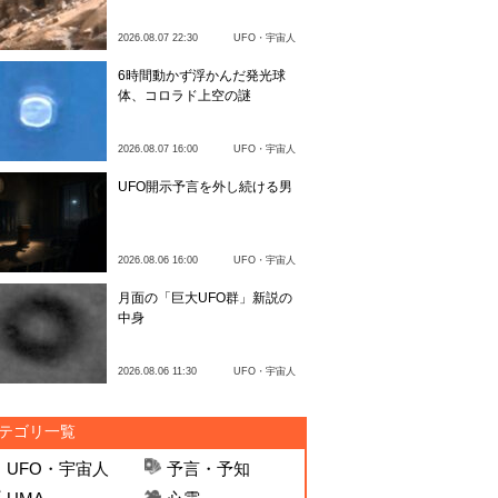
2026.08.07 22:30
UFO・宇宙人
6時間動かず浮かんだ発光球
体、コロラド上空の謎
2026.08.07 16:00
UFO・宇宙人
UFO開示予言を外し続ける男
2026.08.06 16:00
UFO・宇宙人
月面の「巨大UFO群」新説の
中身
2026.08.06 11:30
UFO・宇宙人
テゴリ一覧
UFO・宇宙人
予言・予知