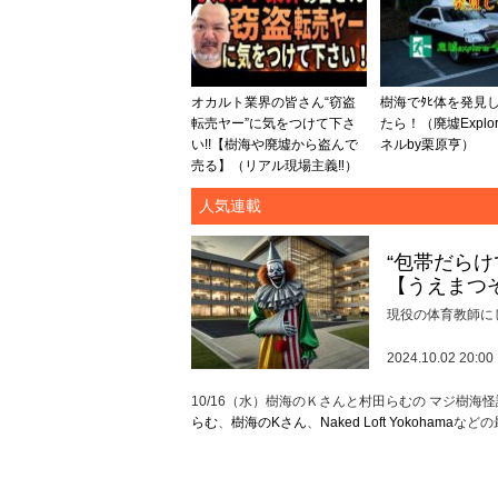
オカルト業界の皆さん“窃盗
樹海でﾀﾋ体を発見
転売ヤー”に気をつけて下さ
たら！（廃墟Explo
い!!【樹海や廃墟から盗んで
ネルby栗原亨）
売る】（リアル現場主義‼︎）
人気連載
“包帯だら
【うえまつ
現役の体育教師に
2024.10.02 20:00
10/16（水）樹海のＫさんと村田らむの マジ樹海怪談〜
らむ
、
樹海のKさん
、
Naked Loft Yokohama
などの