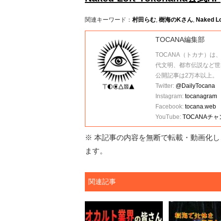
関連キーワード：
村田らむ
,
樹海のKさん
,
Naked L
TOCANA編集部
TOCANA（トカナ）は
代文明、都市伝説など世
公開記事は2万本以上。
Twitter:
@DailyTocana
Instagram:
tocanagram
Facebook:
tocana.web
YouTube:
TOCANAチ
※ 本記事の内容を無断で転載・動画化し、
ます。
関連記事