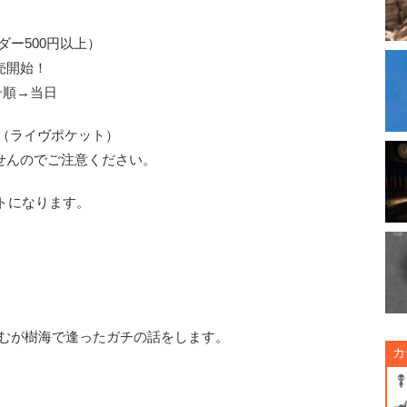
オーダー500円以上）
発売開始！
番号順→当日
et-（ライヴポケット）
せんのでご注意ください。
トになります。
）
らむが樹海で逢ったガチの話をします。
カ