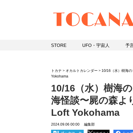
STORE
UFO・宇宙人
予
トカナ
>
オカルトカレンダー
>
10/16（水）樹海
Yokohama
10/16（水）樹
海怪談〜屍の森より
Loft Yokohama
2024.09.06 00:00
編集部