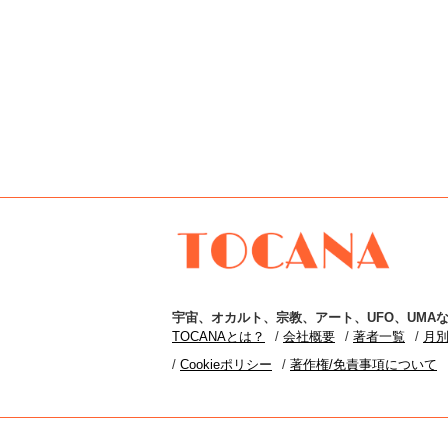
TOCANA
宇宙
、
オカルト
、
宗教
、
アート
、
UFO
、
UMA
な
TOCANAとは？
会社概要
著者一覧
月
Cookieポリシー
著作権/免責事項について