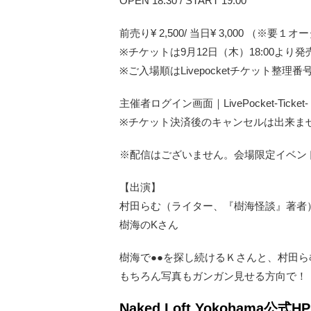
OPEN 18:30 / START 19:00
前売り¥ 2,500/ 当日¥ 3,000 （※要１
※チケットは9月12日（木）18:00より
※ご入場順はLivepocketチケット整理
主催者ログイン画面｜LivePocket-Tick
※チケット決済後のキャンセルは出来ま
※配信はございません。会場限定イベン
【出演】
村田らむ（ライター、『樹海怪談』著者
樹海のKさん
樹海で●●を探し続けるＫさんと、村田
もちろん写真もガンガン見せる方向で！
Naked Loft Yokohama公式HP