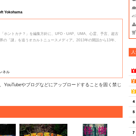
oft Yokohama
、「ホントカナ？」を編集方針に、UFO・UAP、UMA、心霊、予言、超古
界の「謎」を追うオカルトニュースメディア。2013年の開設から13年、
人
ャンネル
YouTubeやブログなどにアップロードすることを固く禁じ