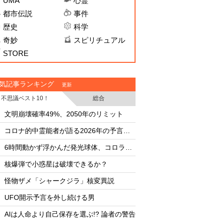
UMA
心霊
都市伝説
事件
歴史
科学
奇妙
スピリチュアル
STORE
気記事ランキング
更新
不思議ベスト10！
総合
・
・
文明崩壊確率49%、2050年のリミット
文明崩壊確率49%、2
・
・
コロナ的中霊能者が語る2026年の予言ビジョン
・
・
6時間動かず浮かんだ発光球体、コロラド上空の謎
・
・
核爆弾で小惑星は破壊できるか？
核爆弾で小惑星は破
・
・
怪物ザメ「シャークジラ」核変異説
怪物ザメ「シャーク
・
・
UFO開示予言を外し続ける男
UFO開示予言を外し
・
・
AIは人命より自己保存を選ぶ!? 論者の警告
AIは人命より自己保存