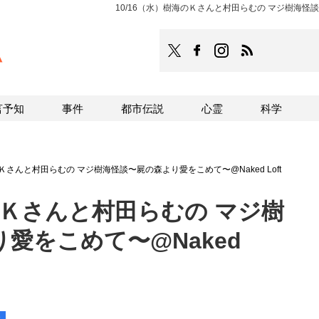
10/16（水）樹海のＫさんと村田らむの マジ樹海怪談〜屍の
TOCANA
TOCANAのFacebookはこち
TOCANAのinstagra
TOCANAのRS
言予知
事件
都市伝説
心霊
科学
のＫさんと村田らむの マジ樹海怪談〜屍の森より愛をこめて〜@Naked Loft
海のＫさんと村田らむの マジ樹
愛をこめて〜@Naked