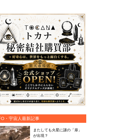
FO・宇宙人最新記事
またしても火星に謎の「扉」
が出現？