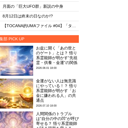
・
・
月面の「巨大UFO群」新説の中身
月面の「巨大UFO群
・
・
8月12日は終末の日なのか!?
8月12日は終末の日な
・
・
【TOCANA的UMAファイル #04】「タッツェルヴルム」
集部 PICK UP
お盆に開く「あの世と
のゲート」とは？ 悟り
系霊能師が明かす“先祖
霊・供養・金運”の関係
2026.08.01 18:00
金運がない人は無意識
にやっている！？ 悟り
系霊能師が明かす「お
金に嫌われる人」の共
通点
2026.07.10 18:00
人間関係のトラブル
は“自分の中の凹”が呼び
寄せる？ 悟り系霊能師