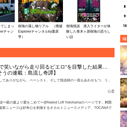
してしまっ
樹海の落し物リアル （廃墟
樹海怪談 潜入ライターが体
rerチャン
Explorerチャンネルby栗原
験した青木ヶ原樹海の恐ろし
亨）
い話
編
けで笑いながら走り回るピエロ”を目撃した結果…
そうの連載：島流し奇譚】
してありがながら、ベーシスト、そして怪談師の一面もあわせもつ、う...
心霊
屍の森より愛をこめて〜@Naked Loft Yokohamaのページです。
村田
最新ニュースは好奇心を刺激するオカルトニュースメディア、TOCANAで