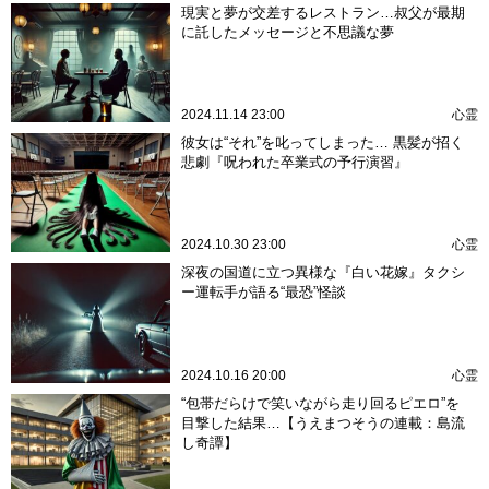
現実と夢が交差するレストラン…叔父が最期
に託したメッセージと不思議な夢
2024.11.14 23:00
心霊
彼女は“それ”を叱ってしまった… 黒髪が招く
悲劇『呪われた卒業式の予行演習』
2024.10.30 23:00
心霊
深夜の国道に立つ異様な『白い花嫁』タクシ
ー運転手が語る“最恐”怪談
2024.10.16 20:00
心霊
“包帯だらけで笑いながら走り回るピエロ”を
目撃した結果…【うえまつそうの連載：島流
し奇譚】