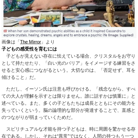
画像は「
The Mirror
」より
子どもの感受性を育むには
子どもが見えない存在に怯えている場合、クリスタルをお守り
として持たせたり、「白い光のバリア」をイメージする練習をさ
せると安心感につながるという。大切なのは、「否定せず、耳を
傾けること」だ。
ただし、イーソン氏は注意も呼びかける。「残念ながら、すべ
ての大人が理解を示すとは限りません。誰に話すかは慎重に」と
述べている。また、多くの子どもたちは成長とともにその能力を
失っていくという。脳の論理的な部分が発達することで、直感と
のつながりが弱まっていくためだ。
スピリチュアルな才能を持つ子どもは、時に周囲を驚かせる存
在である。しかし、それは“異常”ではなく、人間の持つもう一つ