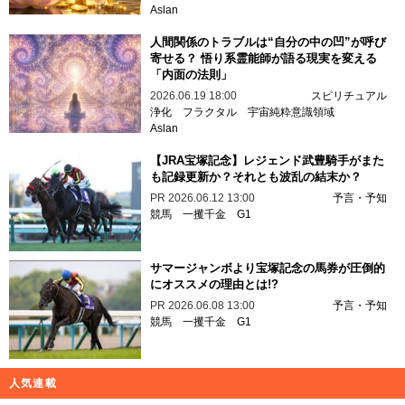
Aslan
人間関係のトラブルは“自分の中の凹”が呼び
寄せる？ 悟り系霊能師が語る現実を変える
「内面の法則」
2026.06.19 18:00
スピリチュアル
浄化
フラクタル
宇宙純粋意識領域
Aslan
【JRA宝塚記念】レジェンド武豊騎手がまた
も記録更新か？それとも波乱の結末か？
PR
2026.06.12 13:00
予言・予知
競馬
一攫千金
G1
サマージャンボより宝塚記念の馬券が圧倒的
にオススメの理由とは!?
PR
2026.06.08 13:00
予言・予知
競馬
一攫千金
G1
人気連載