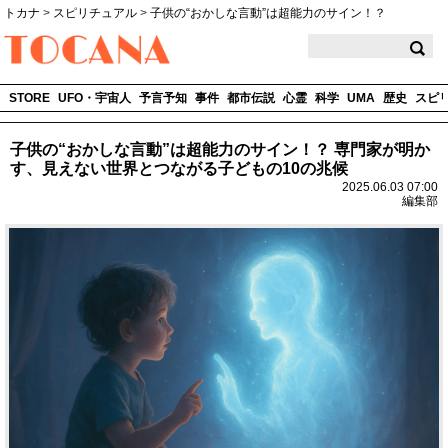
トカナ
>
スピリチュアル
>
子供の“おかしな言動”は超能力のサイン！？
TOCANA
STORE
UFO・宇宙人
予言予知
事件
都市伝説
心霊
科学
UMA
歴史
スピ
子供の“おかしな言動”は超能力のサイン！？ 専門家が明か
す、見えない世界とつながる子どもの10の兆候
2025.06.03 07:00
編集部