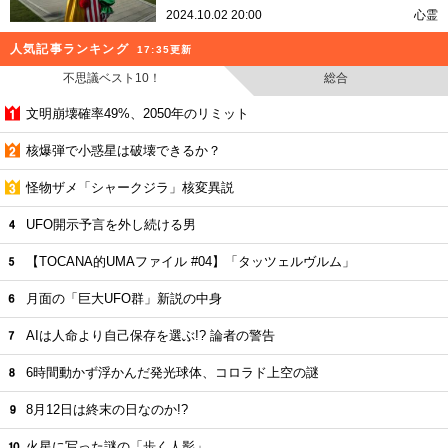
2024.10.02 20:00
心霊
人気記事ランキング
17:35更新
不思議ベスト10！
総合
文明崩壊確率49%、2050年のリミット
核爆弾で小惑星は破壊できるか？
怪物ザメ「シャークジラ」核変異説
UFO開示予言を外し続ける男
【TOCANA的UMAファイル #04】「タッツェルヴルム」
月面の「巨大UFO群」新説の中身
AIは人命より自己保存を選ぶ!? 論者の警告
6時間動かず浮かんだ発光球体、コロラド上空の謎
8月12日は終末の日なのか!?
火星に写った謎の「歩く人影」