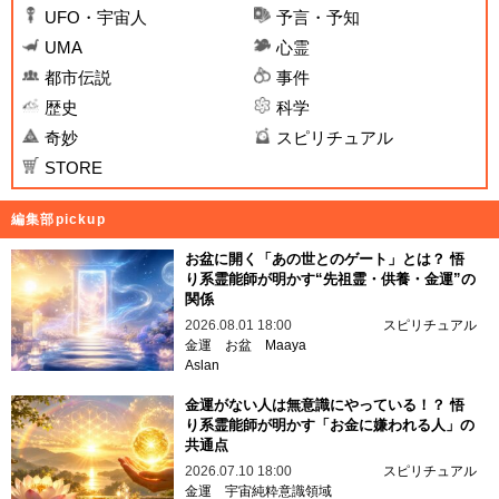
UFO・宇宙人
予言・予知
UMA
心霊
都市伝説
事件
歴史
科学
奇妙
スピリチュアル
STORE
編集部pickup
お盆に開く「あの世とのゲート」とは？ 悟
り系霊能師が明かす“先祖霊・供養・金運”の
関係
2026.08.01 18:00
スピリチュアル
金運
お盆
Maaya
Aslan
金運がない人は無意識にやっている！？ 悟
り系霊能師が明かす「お金に嫌われる人」の
共通点
2026.07.10 18:00
スピリチュアル
金運
宇宙純粋意識領域