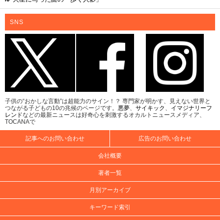
SNS
子供の“おかしな言動”は超能力のサイン！？ 専門家が明かす、見えない世界と
つながる子どもの10の兆候のページです。
悪夢
、
サイキック
、
イマジナリーフ
レンド
などの最新ニュースは好奇心を刺激するオカルトニュースメディア、
TOCANAで
記事へのお問い合わせ
広告のお問い合わせ
会社概要
著者一覧
月別アーカイブ
キーワード索引