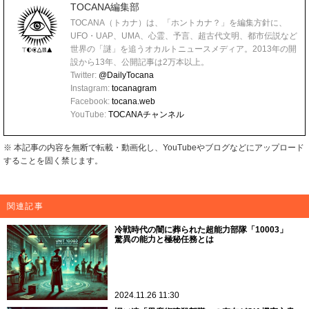
TOCANA編集部
TOCANA（トカナ）は、「ホントカナ？」を編集方針に、
UFO・UAP、UMA、心霊、予言、超古代文明、都市伝説など
世界の「謎」を追うオカルトニュースメディア。2013年の開
設から13年、公開記事は2万本以上。
Twitter:
@DailyTocana
Instagram:
tocanagram
Facebook:
tocana.web
YouTube:
TOCANAチャンネル
※ 本記事の内容を無断で転載・動画化し、YouTubeやブログなどにアップロード
することを固く禁じます。
関連記事
冷戦時代の闇に葬られた超能力部隊「10003」
驚異の能力と極秘任務とは
2024.11.26 11:30