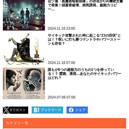
旧ソ連「黒魔術暗殺部隊」の存在がCIA機密文書
で発覚！頭蓋骨破壊、病気誘発、超能力コピ
ー…
2024.11.16 23:00
サイキック攻撃された時に起こる“23の症状”と
は！？呪いに打ち勝つマントラやパワーストー
ンも存在？
2024.11.16 07:00
誰もが6つの超能力のうちの1つを持ってい
る！？ 霊聴、透視…あなたのサイキックパワー
はどれ？
2024.07.06 07:00
Xでポスト
カテゴリ一覧