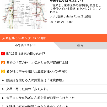
洋医学はやはり正しい？
古来より東洋医学の基本的な概念とし
て根付いている経絡（けいらく）と、い
わゆる...
ツボ
医療
Maria Rosa.S
経絡
2016.06.21 18:00
人気記事ランキング
05:35更新
不思議ベスト10！
総合
8月12日は終末の日なのか!?
世界の「空の神々」伝承と古代宇宙飛行士説
名を呼ぶ声から逃げた遭難女性2人の20時間
陰謀論を信じる人の共通点は「逆境体験」
火星に写った謎の「歩く人影」
大手コンサルPwCのAI報告書が幻覚だらけだった
地球外の存在が確認されたら社会はどうなる