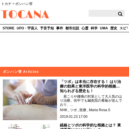
トカナ
>
ボンハン管
TOCANA
STORE
UFO・宇宙人
予言予知
事件
都市伝説
心霊
科学
UMA
歴史
スピ
ボンハン管 Articles
「ツボ」は本当に存在する！ はり治
療の効果と東洋医学の科学的根拠…
知られざる歴史も！
肩こりや腰痛の対策として大人気のは
り治療。街中でも鍼灸院の看板が並んで
おり、...
NHK
ツボ
医療
Maria Rosa.S
2019.01.23 17:00
経絡とツボの科学的な根拠とは？ 東