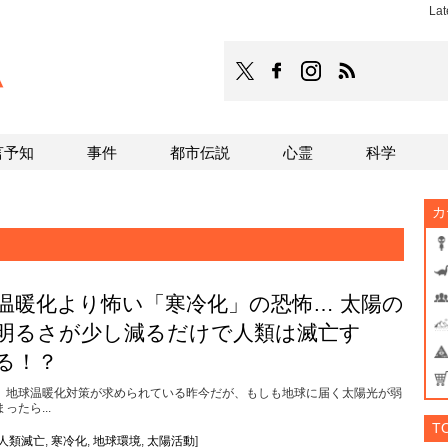
Lat
TOCANA
TOCANAのFacebookはこち
TOCANAのinstagra
TOCANAのRS
言予知
事件
都市伝説
心霊
科学
カ
温暖化より怖い「寒冷化」の恐怖… 太陽の
明るさが少し減るだけで人類は滅亡す
る！？
地球温暖化対策が求められている昨今だが、もしも地球に届く太陽光が弱
まったら...
T
人類滅亡
,
寒冷化
,
地球環境
,
太陽活動
]