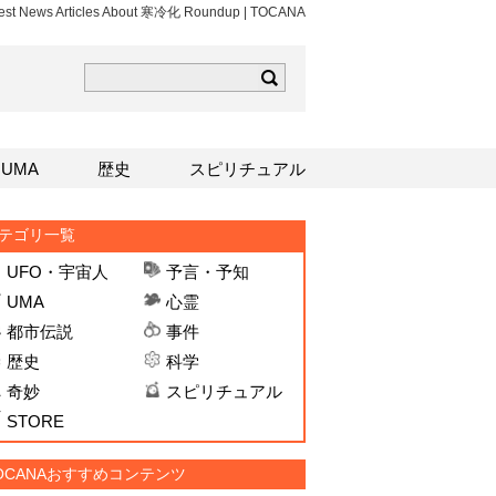
est News Articles About 寒冷化 Roundup | TOCANA
ら
mはこちら
Sはこちら
UMA
歴史
スピリチュアル
テゴリ一覧
UFO・宇宙人
予言・予知
UMA
心霊
都市伝説
事件
歴史
科学
奇妙
スピリチュアル
STORE
OCANAおすすめコンテンツ