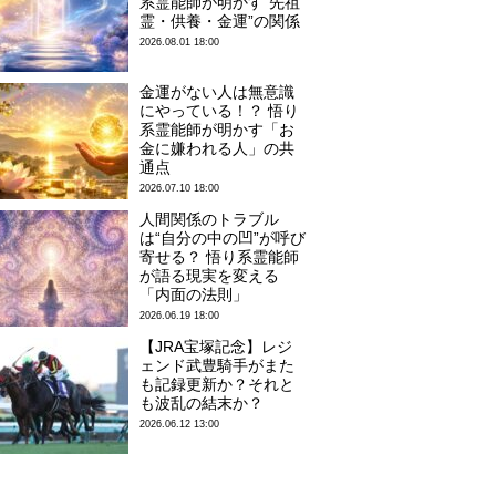
系霊能師が明かす“先祖
霊・供養・金運”の関係
2026.08.01 18:00
金運がない人は無意識
にやっている！？ 悟り
系霊能師が明かす「お
金に嫌われる人」の共
通点
2026.07.10 18:00
人間関係のトラブル
は“自分の中の凹”が呼び
寄せる？ 悟り系霊能師
が語る現実を変える
「内面の法則」
2026.06.19 18:00
【JRA宝塚記念】レジ
ェンド武豊騎手がまた
も記録更新か？それと
も波乱の結末か？
2026.06.12 13:00