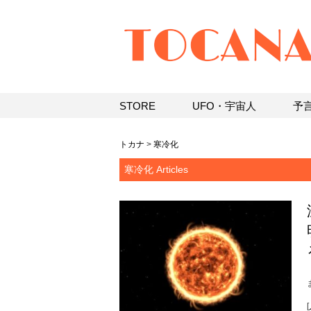
STORE
UFO・宇宙人
予
トカナ
>
寒冷化
寒冷化 Articles
[