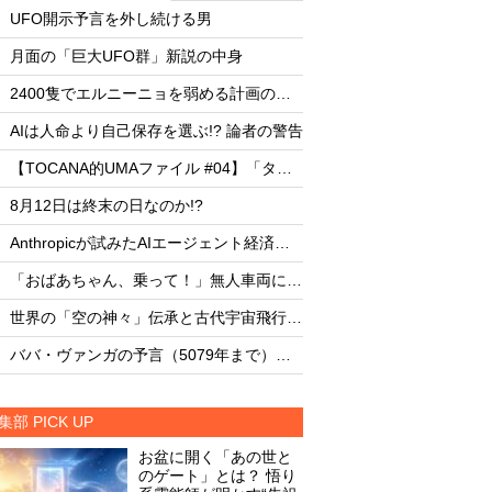
・
・
UFO開示予言を外し続ける男
UFO開示予言を外し
・
・
月面の「巨大UFO群」新説の中身
月面の「巨大UFO群
・
・
2400隻でエルニーニョを弱める計画の副作用
・
・
AIは人命より自己保存を選ぶ!? 論者の警告
AIは人命より自己保存
・
・
【TOCANA的UMAファイル #04】「タッツェルヴルム」
・
・
8月12日は終末の日なのか!?
8月12日は終末の日な
・
・
Anthropicが試みたAIエージェント経済圏の未来
・
・
「おばあちゃん、乗って！」無人車両による救出劇
・
・
世界の「空の神々」伝承と古代宇宙飛行士説
・
・
ババ・ヴァンガの予言（5079年まで）を一挙大公開！
集部 PICK UP
お盆に開く「あの世と
のゲート」とは？ 悟り