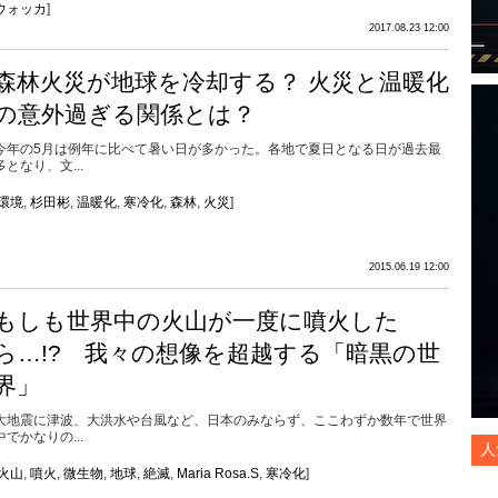
ウォッカ
]
2017.08.23 12:00
森林火災が地球を冷却する？ 火災と温暖化
の意外過ぎる関係とは？
今年の5月は例年に比べて暑い日が多かった。各地で夏日となる日が過去最
多となり、文...
環境
,
杉田彬
,
温暖化
,
寒冷化
,
森林
,
火災
]
2015.06.19 12:00
もしも世界中の火山が一度に噴火した
ら…!? 我々の想像を超越する「暗黒の世
界」
大地震に津波、大洪水や台風など、日本のみならず、ここわずか数年で世界
中でかなりの...
人
火山
,
噴火
,
微生物
,
地球
,
絶滅
,
Maria Rosa.S
,
寒冷化
]