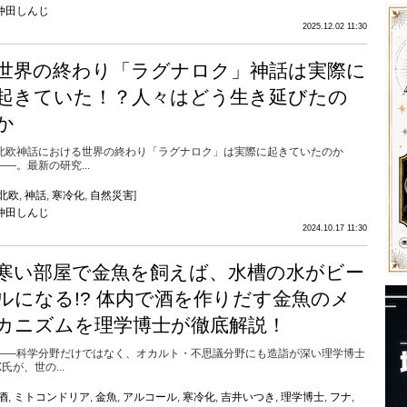
仲田しんじ
2025.12.02 11:30
世界の終わり「ラグナロク」神話は実際に
起きていた！？人々はどう生き延びたの
か
北欧神話における世界の終わり「ラグナロク」は実際に起きていたのか
――。最新の研究...
北欧
,
神話
,
寒冷化
,
自然災害
]
仲田しんじ
2024.10.17 11:30
寒い部屋で金魚を飼えば、水槽の水がビー
ルになる!? 体内で酒を作りだす金魚のメ
カニズムを理学博士が徹底解説！
――科学分野だけではなく、オカルト・不思議分野にも造詣が深い理学博士
X氏が、世の...
酒
,
ミトコンドリア
,
金魚
,
アルコール
,
寒冷化
,
吉井いつき
,
理学博士
,
フナ
,