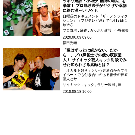
ッポリ建設・小堀が“賭博の底辺”を
暴露！ プロ野球選手がヤクザや薬物
に絡む深～いワケも
日曜昼のドキュメント『ザ・ノンフィク
ション』（フジテレビ系）で4月19日に
放送さ...
プロ野球
麻雀
ガッポリ建設
小堀敏夫
2020.06.09 09:00
福田光睦
「運はずっとは続かない、だか
ら…」プロ麻雀士で俳優の萩原聖
人！ サイキック芸人キック対談でみ
せた知られざる素顔とは？
「オカルト好き」という共通点からプラ
イベートでも付き合いのある俳優の萩原
聖人とサ...
サイキック
キック
ラリー遠田
運
2018.08.18 16:00