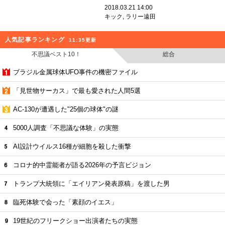
2018.03.21 14:00
キック
,
ラリー遠田
人気記事ランキング
11:35更新
不思議ベスト10！
総合
ブラジル金属球体UFO事件の機密ファイル
「見世物サーカス」で最も愛された人間5選
AC-130が遭遇した"25個の球体"の謎
5000人調査「不思議な体験」の実態
AI設計ウイルス16種が細胞を殺した衝撃
コロナ的中霊能者が語る2026年の予言ビジョン
トランプ大統領に「エイリアン発表原稿」を渡した男
臨死体験で会った「素顔のイエス」
19世紀のフリークショー出演者たちの実態