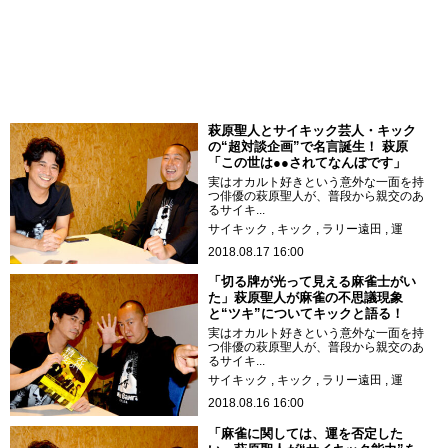
萩原聖人とサイキック芸人・キック
の“超対談企画”で名言誕生！ 萩原
「この世は●●されてなんぼです」
実はオカルト好きという意外な一面を持
つ俳優の萩原聖人が、普段から親交のあ
るサイキ...
サイキック
キック
ラリー遠田
運
2018.08.17 16:00
「切る牌が光って見える麻雀士がい
た」萩原聖人が麻雀の不思議現象
と“ツキ”についてキックと語る！
実はオカルト好きという意外な一面を持
つ俳優の萩原聖人が、普段から親交のあ
るサイキ...
サイキック
キック
ラリー遠田
運
2018.08.16 16:00
「麻雀に関しては、運を否定した