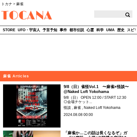
トカナ
>
麻雀
TOCANA
STORE
UFO・宇宙人
予言予知
事件
都市伝説
心霊
科学
UMA
歴史
スピ
麻雀 Articles
9/8（日）雀怪Vol.1 〜麻雀×怪談〜
@Naked Loft Yokohama
9/8（日） OPEN 12:00 / START 12:30
◎会場チケット...
怪談
麻雀
Naked Loft Yokohama
2024.08.08 00:00
「麻雀か…この話は長くなるぞ」ガ