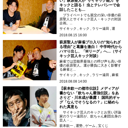
い」萩原聖人が“サイキック能力”を
キックと語る！ 虫とテレパシーで会
話したことも…
プライベートでも親交の深い俳優の萩
原聖人とサイキック芸人・キックの対談
企画。...
サイキック
キック
ラリー遠田
運
2018.08.15 16:00
萩原聖人が麻雀プロ入りの“知られざ
る理由”と葛藤を激白！ 中学時代から
ハマり出し、「Mリーグ」へ…（サイ
キック芸人キック対談）
麻雀では芸能界最強との呼び声も高い俳
優の萩原聖人。運が勝負に大きく影響す
る麻雀と...
サイキック
キック
ラリー遠田
麻雀
2018.08.08 14:00
【萩本欽一の都市伝説】メディアが
書かない「欽ちゃん最強伝説」をあ
さりど・川本成が暴露！ 国民的ギャ
グ「なんでそうなるの？」に秘めら
れた真意も
サイキック芸人のキックとお笑い評論
家のラリー遠田が、欽ちゃん劇団出身の
芸人・...
萩本欽一
運勢
ゲーム
宝くじ