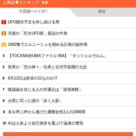
人気記事ランキング
更新
不思議ベスト10！
総合
UFO開示予言を外し続ける男
月面の「巨大UFO群」新説の中身
2400隻でエルニーニョを弱める計画の副作用
【TOCANA的UMAファイル #04】「タッツェルヴルム」
世界の「空の神々」伝承と古代宇宙飛行士説
8月12日は終末の日なのか!?
陰謀論を信じる人の共通点は「逆境体験」
火星に写った謎の「歩く人影」
名を呼ぶ声から逃げた遭難女性2人の20時間
AIは人命より自己保存を選ぶ!? 論者の警告