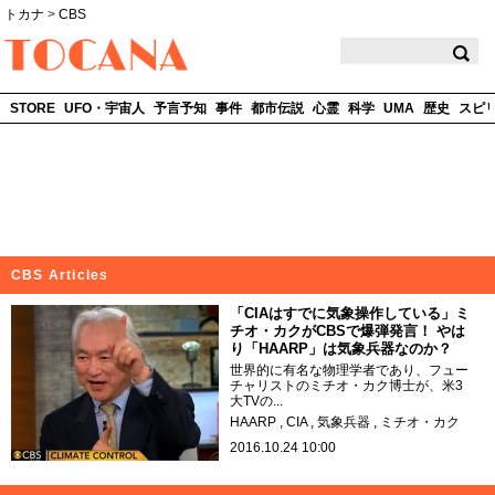
トカナ
>
CBS
TOCANA
STORE
UFO・宇宙人
予言予知
事件
都市伝説
心霊
科学
UMA
歴史
スピ
CBS Articles
「CIAはすでに気象操作している」ミ
チオ・カクがCBSで爆弾発言！ やは
り「HAARP」は気象兵器なのか？
世界的に有名な物理学者であり、フュー
チャリストのミチオ・カク博士が、米3
大TVの...
HAARP
CIA
気象兵器
ミチオ・カク
2016.10.24 10:00