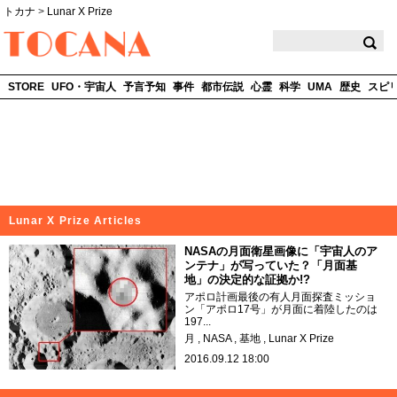
トカナ
>
Lunar X Prize
TOCANA
STORE
UFO・宇宙人
予言予知
事件
都市伝説
心霊
科学
UMA
歴史
スピ
Lunar X Prize Articles
NASAの月面衛星画像に「宇宙人のア
ンテナ」が写っていた？「月面基
地」の決定的な証拠か!?
アポロ計画最後の有人月面探査ミッショ
ン「アポロ17号」が月面に着陸したのは
197...
月
NASA
基地
Lunar X Prize
2016.09.12 18:00