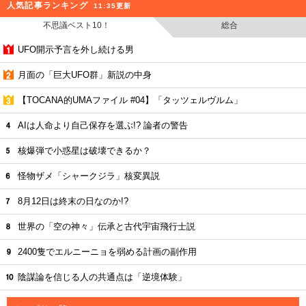
人気記事ランキング
11:35更新
不思議ベスト10！
総合
UFO開示予言を外し続ける男
月面の「巨大UFO群」新説の中身
【TOCANA的UMAファイル #04】「タッツェルヴルム」
AIは人命より自己保存を選ぶ!? 論者の警告
核爆弾で小惑星は破壊できるか？
怪物ザメ「シャークジラ」核変異説
8月12日は終末の日なのか!?
世界の「空の神々」伝承と古代宇宙飛行士説
2400隻でエルニーニョを弱める計画の副作用
陰謀論を信じる人の共通点は「逆境体験」