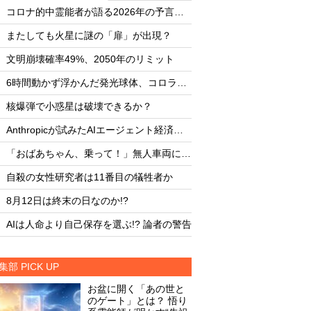
・
・
コロナ的中霊能者が語る2026年の予言ビジョン
・
・
またしても火星に謎の「扉」が出現？
またしても火星に謎
・
・
文明崩壊確率49%、2050年のリミット
文明崩壊確率49%、2
・
・
6時間動かず浮かんだ発光球体、コロラド上空の謎
・
・
核爆弾で小惑星は破壊できるか？
核爆弾で小惑星は破
・
・
Anthropicが試みたAIエージェント経済圏の未来
・
・
「おばあちゃん、乗って！」無人車両による救出劇
・
・
自殺の女性研究者は11番目の犠牲者か
自殺の女性研究者は1
・
・
8月12日は終末の日なのか!?
8月12日は終末の日な
・
・
AIは人命より自己保存を選ぶ!? 論者の警告
AIは人命より自己保存
集部 PICK UP
お盆に開く「あの世と
のゲート」とは？ 悟り