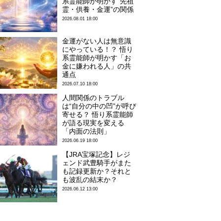
系霊能師が明かす“先祖
霊・供養・金運”の関係
2026.08.01 18:00
金運がない人は無意識
にやっている！？ 悟り
系霊能師が明かす「お
金に嫌われる人」の共
通点
2026.07.10 18:00
人間関係のトラブル
は“自分の中の凹”が呼び
寄せる？ 悟り系霊能師
が語る現実を変える
「内面の法則」
2026.06.19 18:00
【JRA宝塚記念】レジ
ェンド武豊騎手がまた
も記録更新か？それと
も波乱の結末か？
2026.06.12 13:00