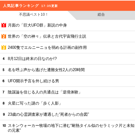
人気記事ランキング
17:35更新
不思議ベスト10！
総合
月面の「巨大UFO群」新説の中身
世界の「空の神々」伝承と古代宇宙飛行士説
2400隻でエルニーニョを弱める計画の副作用
8月12日は終末の日なのか!?
名を呼ぶ声から逃げた遭難女性2人の20時間
UFO開示予言を外し続ける男
陰謀論を信じる人の共通点は「逆境体験」
火星に写った謎の「歩く人影」
23歳の心霊調査家が遭遇した“死者からの合図”
スキンウォーカー牧場の地下に潜む“耐熱タイル似のセラミック片と未知
の元素”