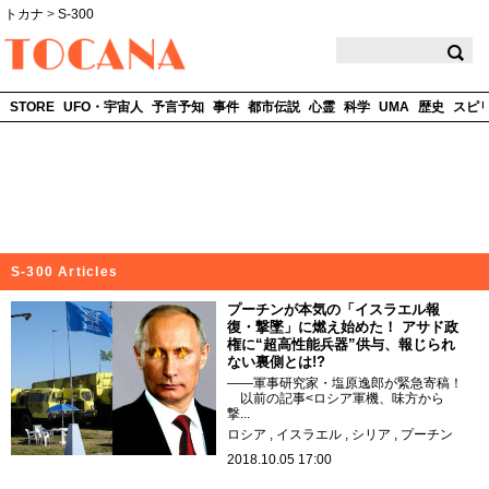
トカナ
>
S-300
TOCANA
STORE
UFO・宇宙人
予言予知
事件
都市伝説
心霊
科学
UMA
歴史
スピ
S-300 Articles
プーチンが本気の「イスラエル報
復・撃墜」に燃え始めた！ アサド政
権に“超高性能兵器”供与、報じられ
ない裏側とは!?
――軍事研究家・塩原逸郎が緊急寄稿！
以前の記事<ロシア軍機、味方から
撃...
ロシア
イスラエル
シリア
プーチン
2018.10.05 17:00