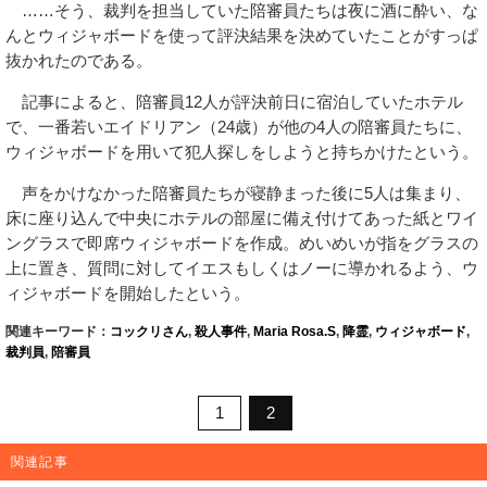
……そう、裁判を担当していた陪審員たちは夜に酒に酔い、な
んとウィジャボードを使って評決結果を決めていたことがすっぱ
抜かれたのである。
記事によると、陪審員12人が評決前日に宿泊していたホテル
で、一番若いエイドリアン（24歳）が他の4人の陪審員たちに、
ウィジャボードを用いて犯人探しをしようと持ちかけたという。
声をかけなかった陪審員たちが寝静まった後に5人は集まり、
床に座り込んで中央にホテルの部屋に備え付けてあった紙とワイ
ングラスで即席ウィジャボードを作成。めいめいが指をグラスの
上に置き、質問に対してイエスもしくはノーに導かれるよう、ウ
ィジャボードを開始したという。
関連キーワード：
コックリさん
,
殺人事件
,
Maria Rosa.S
,
降霊
,
ウィジャボード
,
裁判員
,
陪審員
1
2
関連記事