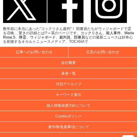
数年前に本当にあった“コックリさん裁判”！ 陪審員たちがウィジャボードで霊
を召喚… 驚きの詳細とは!?＝英のページです。
コックリさん
、
殺人事件
、
Maria
Rosa.S
、
降霊
、
ウィジャボード
、
裁判員
、
陪審員
などの最新ニュースは好奇心
を刺激するオカルトニュースメディア、TOCANAで
記事へのお問い合わせ
広告のお問い合わせ
会社概要
著者一覧
月別アーカイブ
キーワード索引
個人情報保護方針について
Cookieポリシー
著作権/免責事項について