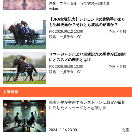
浄化
フラクタル
宇宙純粋意識領域
Aslan
【JRA宝塚記念】レジェンド武豊騎手がまた
も記録更新か？それとも波乱の結末か？
PR
2026.06.12 13:00
予言・予知
競馬
一攫千金
G1
サマージャンボより宝塚記念の馬券が圧倒的
にオススメの理由とは!?
PR
2026.06.08 13:00
予言・予知
競馬
一攫千金
G1
人気連載
現実と夢が交差するレストラン…叔父が最期
に託したメッセージと不思議な夢
2024.11.14 23:00
心霊