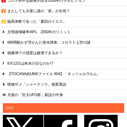
コロナ的中霊能者が語る2026年の予言ビジョン
またしても火星に謎の「扉」が出現？
臨死体験で会った「素顔のイエス」
文明崩壊確率49%、2050年のリミット
6時間動かず浮かんだ発光球体、コロラド上空の謎
核爆弾で小惑星は破壊できるか？
8月12日は終末の日なのか!?
【TOCANA的UMAファイル #04】「タッツェルヴルム」
怪物ザメ「シャークジラ」核変異説
月面の「巨大UFO群」新説の中身
SNS