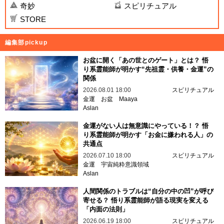
奇妙
スピリチュアル
STORE
編集部pickup
お盆に開く「あの世とのゲート」とは？ 悟
り系霊能師が明かす“先祖霊・供養・金運”の
関係
2026.08.01 18:00
スピリチュアル
金運
お盆
Maaya
Aslan
金運がない人は無意識にやっている！？ 悟
り系霊能師が明かす「お金に嫌われる人」の
共通点
2026.07.10 18:00
スピリチュアル
金運
宇宙純粋意識領域
Aslan
人間関係のトラブルは“自分の中の凹”が呼び
寄せる？ 悟り系霊能師が語る現実を変える
「内面の法則」
2026.06.19 18:00
スピリチュアル