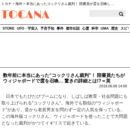
トカナ
>
海外
>
本当にあったコックリさん裁判！ 陪審員が霊を召喚し…
TOCANA
STORE
UFO・宇宙人
予言予知
事件
都市伝説
心霊
科学
UMA
歴史
スピ
数年前に本当にあった“コックリさん裁判”！ 陪審員たちが
ウィジャボードで霊を召喚… 驚きの詳細とは!?＝英
2018.06.06 14:00
日本でもたびたびブームになり、しばしば教育・社会問題にも
取り上げられる“コックリさん”。海外でも類似の“ウィジャボー
ド”があり、昔から老若男女を問わず一定の人気を保っている。
この海外版コックリさん、ウィジャボードを使ったことで大問題
となった裁判がかつてイギリスで起きている。