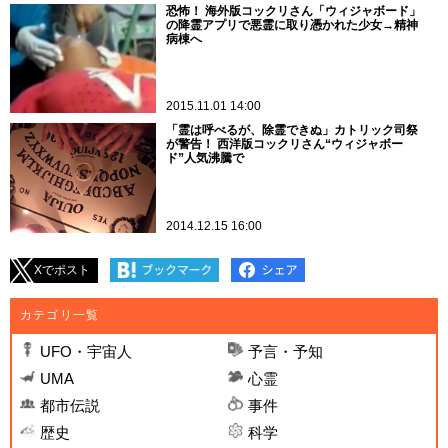
恐怖！ 海外版コックリさん「ウィジャボード」
の降霊アプリで悪霊に取り憑かれた少女→精神
病棟へ
2015.11.01 14:00
「霊は呼べるが、除霊できぬ」カトリック司祭
が警告！ 西洋版コックリさん“ウィジャボー
ド”人気沸騰で
2014.12.15 16:00
Xでポスト
カテゴリ一覧
UFO・宇宙人
予言・予知
UMA
心霊
都市伝説
事件
歴史
科学