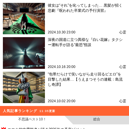
彼女は“それ”を叱ってしまった… 黒髪が招く
悲劇『呪われた卒業式の予行演習』
2024.10.30 23:00
心霊
深夜の国道に立つ異様な『白い花嫁』タクシ
ー運転手が語る“最恐”怪談
2024.10.16 20:00
心霊
“包帯だらけで笑いながら走り回るピエロ”を
目撃した結果…【うえまつそうの連載：島流
し奇譚】
2024.10.02 20:00
心霊
人気記事ランキング
11:35更新
不思議ベスト10！
総合