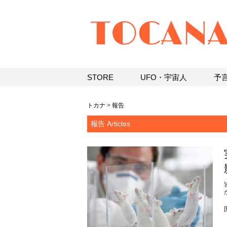
STORE
UFO・宇宙人
予
トカナ
>
報告
報告 Articles
[