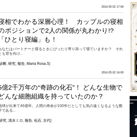
2014.05.02 17:00
寝相でわかる深層心理！ カップルの寝相
のポジションで2人の関係が丸わかり!?
「ひとり寝編」も！
あなたはパートナーと寝るときにぴったり寄り添って寝ていますか？ それ
とも背を向け...
診断
,
研究
,
報告
,
Maria Rosa.S
]
2014.05.02 14:00
5億2千万年の“奇跡の化石”！ どんな生物で
どんな細胞組織を持っていたのか？
地球が出来て46億年。人間の寿命が100年だとしても気の遠くなるような数
字である...
研究
,
清水ミロ
,
報告
,
化石
,
古代
]