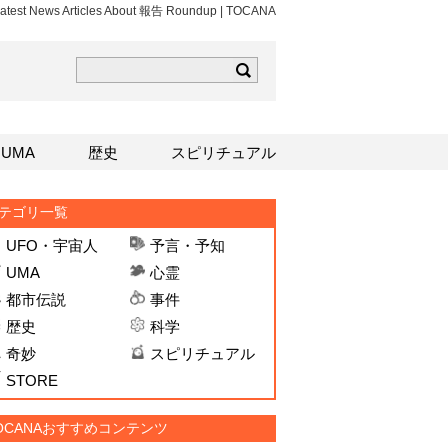
atest News Articles About 報告 Roundup | TOCANA
ら
mはこちら
Sはこちら
UMA
歴史
スピリチュアル
テゴリ一覧
UFO・宇宙人
予言・予知
UMA
心霊
都市伝説
事件
歴史
科学
奇妙
スピリチュアル
STORE
OCANAおすすめコンテンツ