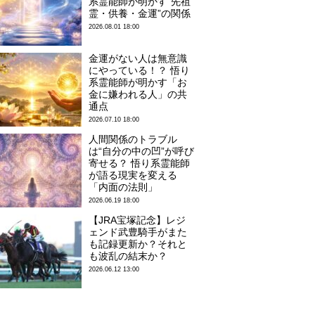
系霊能師が明かす“先祖
霊・供養・金運”の関係
2026.08.01 18:00
金運がない人は無意識
にやっている！？ 悟り
系霊能師が明かす「お
金に嫌われる人」の共
通点
2026.07.10 18:00
人間関係のトラブル
は“自分の中の凹”が呼び
寄せる？ 悟り系霊能師
が語る現実を変える
「内面の法則」
2026.06.19 18:00
【JRA宝塚記念】レジ
ェンド武豊騎手がまた
も記録更新か？それと
も波乱の結末か？
2026.06.12 13:00