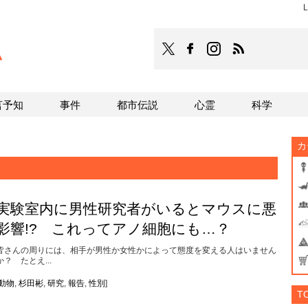
L
TOCANA
TOCANAのFacebookはこち
TOCANAのinstagra
TOCANAのRS
言予知
事件
都市伝説
心霊
科学
カ
実験室内に男性研究者がいるとマウスに悪
影響!? これってアノ細胞にも…？
皆さんの周りには、相手が男性か女性かによって態度を変える人はいません
か？ たとえ...
動物
,
杉田彬
,
研究
,
報告
,
性別
]
T