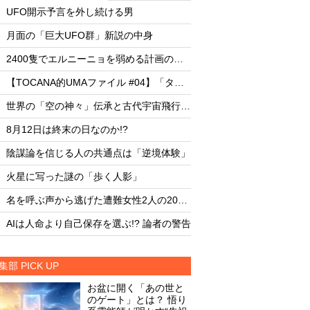
・
・
UFO開示予言を外し続ける男
UFO開示予言を外し
・
・
月面の「巨大UFO群」新説の中身
月面の「巨大UFO群
・
・
2400隻でエルニーニョを弱める計画の副作用
・
・
【TOCANA的UMAファイル #04】「タッツェルヴルム」
・
・
世界の「空の神々」伝承と古代宇宙飛行士説
・
・
8月12日は終末の日なのか!?
8月12日は終末の日な
・
・
陰謀論を信じる人の共通点は「逆境体験」
陰謀論を信じる人の
・
・
火星に写った謎の「歩く人影」
火星に写った謎の「
・
・
名を呼ぶ声から逃げた遭難女性2人の20時間
・
・
AIは人命より自己保存を選ぶ!? 論者の警告
AIは人命より自己保存
集部 PICK UP
お盆に開く「あの世と
のゲート」とは？ 悟り