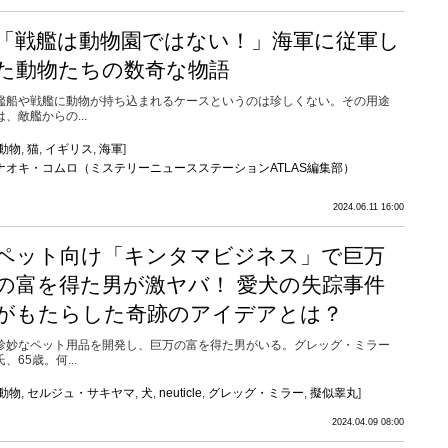
「戦艦は動物園ではない！」海軍に従軍し
た動物たちの数奇な物語
艦船や戦艦に動物が持ち込まれるケースというのは珍しくない。その用途
は、敵艦からの...
動物
,
猫
,
イギリス
,
海軍
]
ナオキ・コムロ（ミステリーニュースステーションATLAS編集部）
2024.06.11 16:00
ペット向け「キンタマビジネス」で巨万
の富を得た男が激ヤバ！ 愛犬の失踪事件
がもたらした奇跡のアイデアとは？
珍妙なペット用品を開発し、巨万の富を得た男がいる。グレッグ・ミラー
氏、65歳。何...
動物
,
セルジュ・サキヤマ
,
犬
,
neuticle
,
グレッグ・ミラー
,
擬似睾丸
]
2024.04.09 08:00