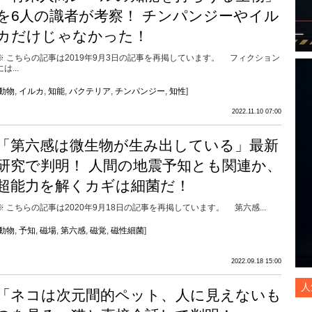
を6人の識者が考察！ チンパンジーやイル
カだけじゃなかった！
※ こちらの記事は2019年9月3日の記事を再掲しています。 フィクション
には...
動物
,
イルカ
,
知能
,
バクテリア
,
チンパンジー
,
知性
]
2022.11.10 07:00
「第六感は微生物が生み出している」最新
研究で判明！ 人間の地震予知とも関連か、
超能力を解くカギは細菌だ！
※ こちらの記事は2020年9月18日の記事を再掲しています。 第六感...
動物
,
予知
,
磁場
,
第六感
,
磁覚
,
磁性細菌
]
2022.09.18 15:00
人
「ネコは次元間的ペット、人に見えないも