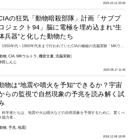
2025.10.12 20:00
CIAの狂気「動物暗殺部隊」計画「サブプ
ロジェクト94」脳に電極を埋め込まれ“生
体兵器”と化した動物たち
1950年代～1960年代末まで行われていたCIAの極秘の洗脳実験「MKウ...
動物
,
CIA
,
MKウルトラ
,
機密文書
,
洗脳実験
]
仲田しんじ
2025.06.17 11:30
動物は“地震や噴火を予知”できるか？宇宙
からの監視で自然現象の予兆を読み解く試
み
科学者たちは、地震や火山噴火などの自然現象を予測するために、驚くべ
き協力者...
動物
,
予兆
,
地震
]
2024.12.06 16:00