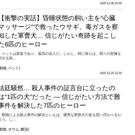
2025.12.08 20:00
【衝撃の実話】昏睡状態の飼い主を“心臓
マッサージ”で救ったウサギ、毒ガスを察
知した軍曹犬… 信じがたい奇跡を起こし
た6匹のヒーロー
ペットは家族であり、最高の友人だ。しかし、時に彼らは、我々の想像を
絶する形...
動物
,
ペット
]
2025.10.25 22:30
法廷騒然… 殺人事件の証言台に立ったの
は“1匹の犬”だった ― 信じがたい方法で難
事件を解決した7匹のヒーロー
動物による殺人事件の解決といえば、優秀な警察犬の姿を思い浮かべるだ
ろう。し...
動物
,
オウム
,
解決
]