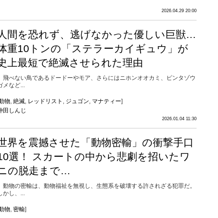
2026.04.29 20:00
人間を恐れず、逃げなかった優しい巨獣…
体重10トンの「ステラーカイギュウ」が
史上最短で絶滅させられた理由
飛べない鳥であるドードーやモア、さらにはニホンオオカミ、ピンタゾウ
ガメなど...
動物
,
絶滅
,
レッドリスト
,
ジュゴン
,
マナティー
]
仲田しんじ
2026.01.04 11:30
世界を震撼させた「動物密輸」の衝撃手口
10選！ スカートの中から悲劇を招いたワ
ニの脱走まで…
動物の密輸は、動物福祉を無視し、生態系を破壊する許されざる犯罪だ。
しかし、...
動物
,
密輸
]