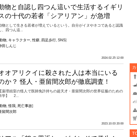
動物と自認し四つん這いで生活するイギリ
スの十代の若者「シアリアン」が急増
動物として生きる若者が増えているという。自分がイヌやネコであると認識
し、四つん這...
動物
,
キャラクター
,
性癖
,
四足歩行
,
SNS
]
仲田しんじ
2024.02.25 12:00
カ
オオアリクイに殺された人は本当にいる
のか？ 怪人・亜留間次郎が徹底調査！
【薬理凶室の怪人で医師免許持ちの超天才・亜留間次郎の世界征服のための
科学】 2...
動物
,
怪我
,
死亡事故
]
亜留間次郎
2023.10.03 20:00
T