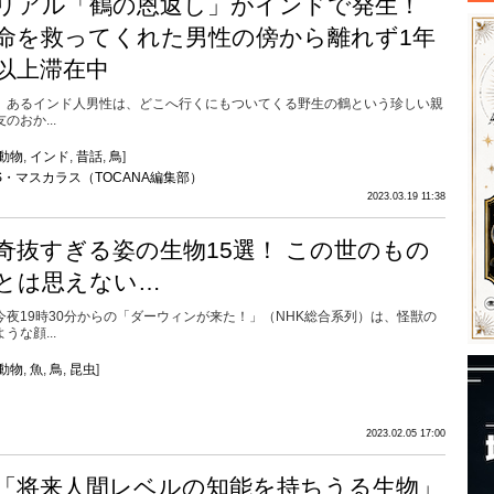
リアル「鶴の恩返し」がインドで発生！
命を救ってくれた男性の傍から離れず1年
以上滞在中
あるインド人男性は、どこへ行くにもついてくる野生の鶴という珍しい親
友のおか...
動物
,
インド
,
昔話
,
鳥
]
S・マスカラス（TOCANA編集部）
2023.03.19 11:38
奇抜すぎる姿の生物15選！ この世のもの
とは思えない…
今夜19時30分からの「ダーウィンが来た！」（NHK総合系列）は、怪獣の
ような顔...
動物
,
魚
,
鳥
,
昆虫
]
2023.02.05 17:00
「将来人間レベルの知能を持ちうる生物」