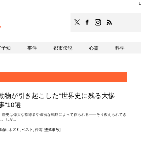
L
TOCANA
TOCANAのFacebookはこち
TOCANAのinstagra
TOCANAのRS
言予知
事件
都市伝説
心霊
科学
動物が引き起こした“世界史に残る大惨
事”10選
歴史は偉大な指導者や緻密な戦略によって作られる――そう教えられてき
た。しか...
動物
,
ネズミ
,
ペスト
,
停電
,
墜落事故
]