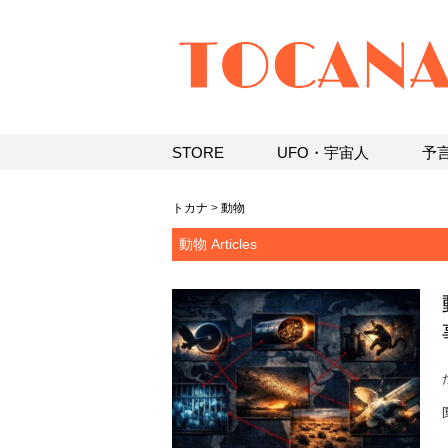
STORE
UFO・宇宙人
予
トカナ
>
動物
動物 Articles
[