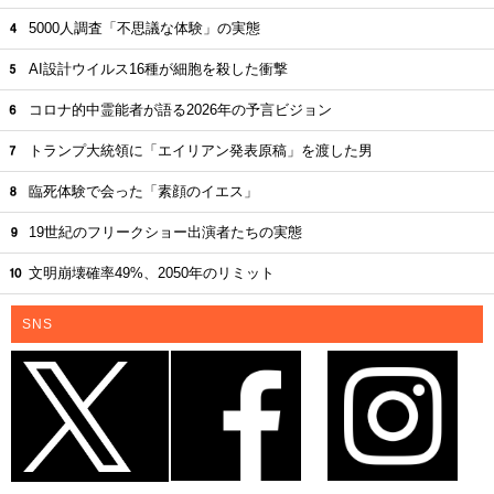
5000人調査「不思議な体験」の実態
AI設計ウイルス16種が細胞を殺した衝撃
コロナ的中霊能者が語る2026年の予言ビジョン
トランプ大統領に「エイリアン発表原稿」を渡した男
臨死体験で会った「素顔のイエス」
19世紀のフリークショー出演者たちの実態
文明崩壊確率49%、2050年のリミット
SNS