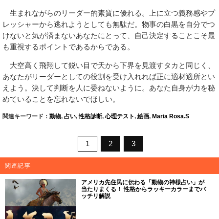
生まれながらのリーダー的素質に優れる。上に立つ義務感やプ
レッシャーから逃れようとしても無駄だ。物事の白黒を自分でつ
けないと気が済まないあなたにとって、自己決定することこそ最
も重視するポイントであるからである。
大空高く飛翔して鋭い目で天から下界を見渡すタカと同じく、
あなたがリーダーとしての役割を受け入れれば正に適材適所とい
えよう。決して判断を人に委ねないように。あなた自身が力を秘
めていることを忘れないでほしい。
関連キーワード：
動物
,
占い
,
性格診断
,
心理テスト
,
絵画
,
Maria Rosa.S
1
2
3
関連記事
アメリカ先住民に伝わる「動物の神様占い」が
当たりまくる！ 性格からラッキーカラーまでバ
ッチリ解説