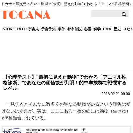
トカナ
>
異次元
>
占い・開運
>
“最初に見えた動物”でわかる「アニマル性格診断
TOCANA
STORE
UFO・宇宙人
予言予知
事件
都市伝説
心霊
科学
UMA
歴史
スピ
【心理テスト】“最初に見えた動物”でわかる「アニマル性
格診断」であなたの価値観が判明！的中率抜群で戦慄する
レベル
2018.02.21 09:00
一見するとそんなに数多くの異なる動物がいるという印象は受
けないはずだが、実は、ここにある一枚の絵には動物（生き物）
が6種類含まれている。