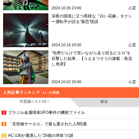
2024.10.30 23:00
心霊
深夜の国道に立つ異様な『白い花嫁』タクシ
ー運転手が語る“最恐”怪談
2024.10.16 20:00
心霊
“包帯だらけで笑いながら走り回るピエロ”を
目撃した結果…【うえまつそうの連載：島流
し奇譚】
2024.10.02 20:00
心霊
人気記事ランキング
11:35更新
不思議ベスト10！
総合
ブラジル金属球体UFO事件の機密ファイル
「見世物サーカス」で最も愛された人間5選
AC-130が遭遇した"25個の球体"の謎