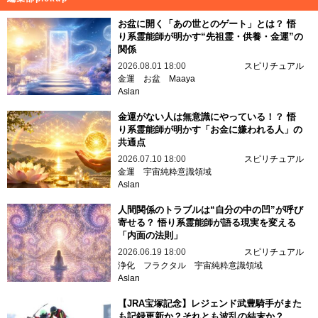
お盆に開く「あの世とのゲート」とは？ 悟
り系霊能師が明かす“先祖霊・供養・金運”の
関係
2026.08.01 18:00
スピリチュアル
金運
お盆
Maaya
Aslan
金運がない人は無意識にやっている！？ 悟
り系霊能師が明かす「お金に嫌われる人」の
共通点
2026.07.10 18:00
スピリチュアル
金運
宇宙純粋意識領域
Aslan
人間関係のトラブルは“自分の中の凹”が呼び
寄せる？ 悟り系霊能師が語る現実を変える
「内面の法則」
2026.06.19 18:00
スピリチュアル
浄化
フラクタル
宇宙純粋意識領域
Aslan
【JRA宝塚記念】レジェンド武豊騎手がまた
も記録更新か？それとも波乱の結末か？