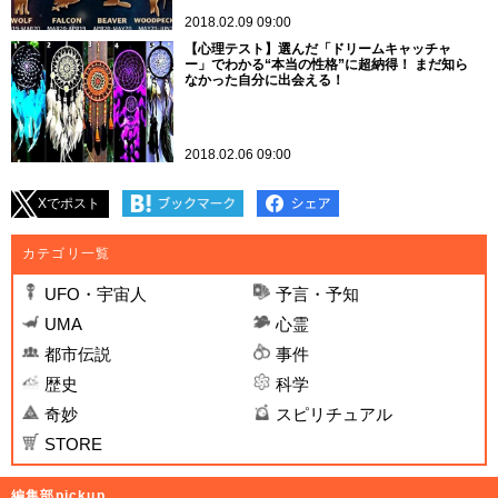
2018.02.09 09:00
【心理テスト】選んだ「ドリームキャッチャ
ー」でわかる“本当の性格”に超納得！ まだ知ら
なかった自分に出会える！
2018.02.06 09:00
Xでポスト
カテゴリ一覧
UFO・宇宙人
予言・予知
UMA
心霊
都市伝説
事件
歴史
科学
奇妙
スピリチュアル
STORE
編集部pickup