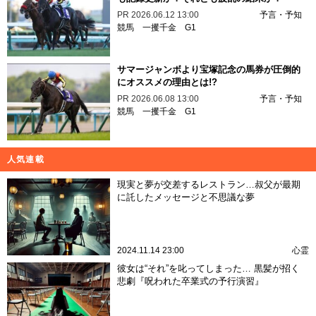
PR
2026.06.12 13:00
予言・予知
競馬
一攫千金
G1
サマージャンボより宝塚記念の馬券が圧倒的
にオススメの理由とは!?
PR
2026.06.08 13:00
予言・予知
競馬
一攫千金
G1
人気連載
現実と夢が交差するレストラン…叔父が最期
に託したメッセージと不思議な夢
2024.11.14 23:00
心霊
彼女は“それ”を叱ってしまった… 黒髪が招く
悲劇『呪われた卒業式の予行演習』