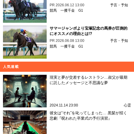
PR
2026.06.12 13:00
予言・予知
競馬
一攫千金
G1
サマージャンボより宝塚記念の馬券が圧倒的
にオススメの理由とは!?
PR
2026.06.08 13:00
予言・予知
競馬
一攫千金
G1
人気連載
現実と夢が交差するレストラン…叔父が最期
に託したメッセージと不思議な夢
2024.11.14 23:00
心霊
彼女は“それ”を叱ってしまった… 黒髪が招く
悲劇『呪われた卒業式の予行演習』