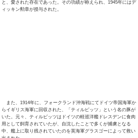
と、愛された存在であった。その功績が称えられ、1945年にはデ
ィッキン勲章が授与された。
また、1914年に、フォークランド沖海戦にてドイツ帝国海軍か
らイギリス海軍に回収された、「ティルピッツ」という名の豚が
いた。元々、ティルピッツはドイツの軽巡洋艦ドレスデンに食肉
用として飼育されていたが、自沈したことで多くが捕虜となる
中、艦上に取り残されていたのを英海軍グラスゴーによって救い
出された。