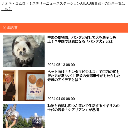
ナオキ・コムロ（ミステリーニュースステーションATLAS編集部）の記事一覧は
こちら
関連記事
中国の動物園、パンダと称して犬を展示し炎
上！？中国で話題になる『パンダ犬』とは
2024.05.13 08:00
ペット向け「キンタマビジネス」で巨万の富を
得た男が激ヤバ！ 愛犬の失踪事件がもたらした
奇跡のアイデアとは？
2024.04.09 08:00
動物と自認し四つん這いで生活するイギリスの
十代の若者「シアリアン」が急増