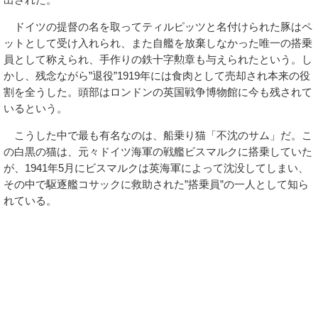
ドイツの提督の名を取ってティルピッツと名付けられた豚はペ
ットとして受け入れられ、また自艦を放棄しなかった唯一の搭乗
員として称えられ、手作りの鉄十字勲章も与えられたという。し
かし、残念ながら”退役”1919年には食肉として売却され本来の役
割を全うした。頭部はロンドンの英国戦争博物館に今も残されて
いるという。
こうした中で最も有名なのは、船乗り猫「不沈のサム」だ。こ
の白黒の猫は、元々ドイツ海軍の戦艦ビスマルクに搭乗していた
が、1941年5月にビスマルクは英海軍によって沈没してしまい、
その中で駆逐艦コサックに救助された”搭乗員”の一人として知ら
れている。