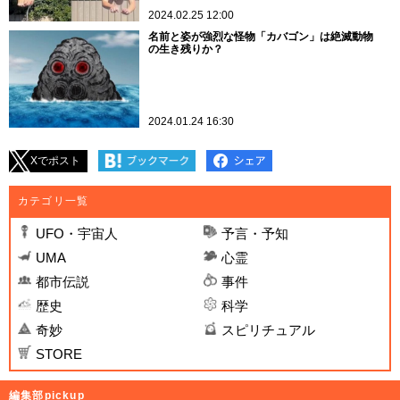
2024.02.25 12:00
名前と姿が強烈な怪物「カバゴン」は絶滅動物
の生き残りか？
2024.01.24 16:30
Xでポスト
カテゴリ一覧
UFO・宇宙人
予言・予知
UMA
心霊
都市伝説
事件
歴史
科学
奇妙
スピリチュアル
STORE
編集部pickup