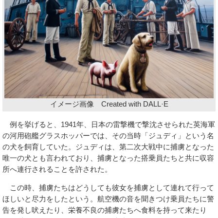
イメージ画像 Created with DALL·E
例を挙げると、1941年、日本の雷撃機で撃沈させられた英海軍
の河用砲艦グラスホッパーでは、その当時「ジュディ」という名
の犬を飼育していた。ジュディは、第二次大戦中に捕虜となった
唯一の犬とも言われており、捕虜となった搭乗員たちと共に収容
所へ連行されることを許された。
この時、捕虜たちはどうしても彼女を捕虜として連れて行って
ほしいと尽力をしたという。航空機の音を聞きつけ乗員たちに警
告を発し吠えたり、栄養不良の捕虜たちへ食料を持って来たり