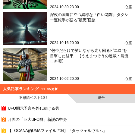
2024.10.30 23:00
心霊
深夜の国道に立つ異様な『白い花嫁』タクシ
ー運転手が語る“最恐”怪談
2024.10.16 20:00
心霊
“包帯だらけで笑いながら走り回るピエロ”を
目撃した結果…【うえまつそうの連載：島流
し奇譚】
2024.10.02 20:00
心霊
人気記事ランキング
11:35更新
不思議ベスト10！
総合
UFO開示予言を外し続ける男
月面の「巨大UFO群」新説の中身
【TOCANA的UMAファイル #04】「タッツェルヴルム」