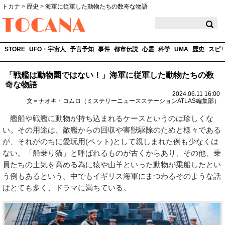
トカナ
>
歴史
>
海軍に従軍した動物たちの数奇な物語
TOCANA
STORE
UFO・宇宙人
予言予知
事件
都市伝説
心霊
科学
UMA
歴史
スピ
「戦艦は動物園ではない！」海軍に従軍した動物たちの数
奇な物語
2024.06.11 16:00
文＝ナオキ・コムロ（ミステリーニュースステーションATLAS編集部）
艦船や戦艦に動物が持ち込まれるケースというのは珍しくな
い。その用途は、敵艦からの回収や害獣駆除のためと様々である
が、それがのちに愛玩用(ペット)として親しまれた例も少なくは
ない。「船乗り猫」と呼ばれるものが古くからあり、その他、乗
員たちの士気を高める為に猿や山羊といった動物が乗船したとい
う例もあるという。中でもイギリス海軍にまつわるそのような話
はとても多く、ドラマに満ちている。