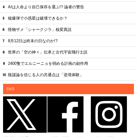
AIは人命より自己保存を選ぶ!? 論者の警告
核爆弾で小惑星は破壊できるか？
怪物ザメ「シャークジラ」核変異説
8月12日は終末の日なのか!?
世界の「空の神々」伝承と古代宇宙飛行士説
2400隻でエルニーニョを弱める計画の副作用
陰謀論を信じる人の共通点は「逆境体験」
SNS