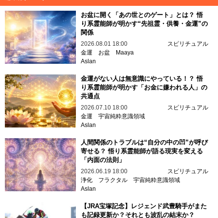
お盆に開く「あの世とのゲート」とは？ 悟
り系霊能師が明かす“先祖霊・供養・金運”の
関係
2026.08.01 18:00
スピリチュアル
金運
お盆
Maaya
Aslan
金運がない人は無意識にやっている！？ 悟
り系霊能師が明かす「お金に嫌われる人」の
共通点
2026.07.10 18:00
スピリチュアル
金運
宇宙純粋意識領域
Aslan
人間関係のトラブルは“自分の中の凹”が呼び
寄せる？ 悟り系霊能師が語る現実を変える
「内面の法則」
2026.06.19 18:00
スピリチュアル
浄化
フラクタル
宇宙純粋意識領域
Aslan
【JRA宝塚記念】レジェンド武豊騎手がまた
も記録更新か？それとも波乱の結末か？