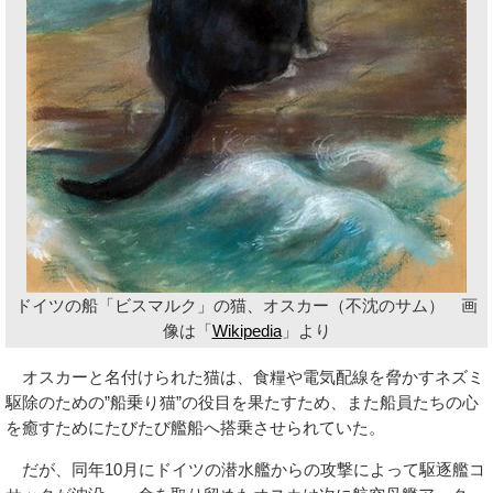
ドイツの船「ビスマルク」の猫、オスカー（不沈のサム） 画
像は「
Wikipedia
」より
オスカーと名付けられた猫は、食糧や電気配線を脅かすネズミ
駆除のための”船乗り猫”の役目を果たすため、また船員たちの心
を癒すためにたびたび艦船へ搭乗させられていた。
だが、同年10月にドイツの潜水艦からの攻撃によって駆逐艦コ