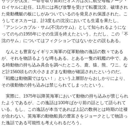
サックが沈没、一命を取り留めたオスカは次に航空母艦アーク・
ロイヤルに赴任。11月には再び攻撃を受けて転覆沈没、破壊され
た発動機艇の板にしがみついているのを発見され保護された。こ
うしてオスカーは、計3度もの沈没においても生還を果たし、
「アンシンカブル・サム(不沈のサム)」として知られるようにな
ってのちの1955年にその生涯を終えたという。ただし、この「不
沈のサム」についてはフィクションではないかとの説もある。
なんとも豊富なイギリス海軍の従軍動物の逸話の数々である
が、それを物語るような噂もある。とある一隻の戦艦の中で、あ
る時動物の持ち込み具合を調べたところ、鹿、猿、熊、ワニ、な
ど計1560頭もの大小さまざまな動物が確認されたというのだ。
「戦艦は動物園ではない！」という上層部からおしかりにより、
その後動物の持ち込みは禁じられてしまったという。
実際に、1975年以降英海軍において動物の持ち込みが禁じられ
たようであるが、この逸話は100年ばかり前の話として語られて
いる。もし、この逸話が本当であれば上記の数例とは時期の辻褄
が合わない。英海軍の動物船員の豊富さをジョークとして物語っ
た逸話である可能性も考えられるだろう。