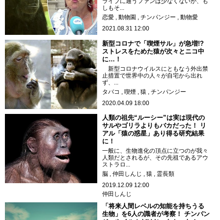
ライブに通うファンは少なくないが、も
しもそ...
恋愛
動物園
チンパンジー
動物愛
2021.08.31 12:00
新型コロナで「喫煙サル」が急増!?
ストレスをためた猿が次々とニコ中
に…！
新型コロナウイルスにともなう外出禁
止措置で世界中の人々が自宅から出れ
ず、...
タバコ
喫煙
猿
チンパンジー
2020.04.09 18:00
人類の祖先“ルーシー”は実は現代の
サルやゴリラよりもバカだった！ リ
アル「猿の惑星」あり得る研究結果
に！
一般に、生物進化の頂点に立つのが我々
人類だとされるが、その先祖であるアウ
ストラロ...
脳
仲田しんじ
猿
霊長類
2019.12.09 12:00
仲田しんじ
「将来人間レベルの知能を持ちうる
生物」を6人の識者が考察！ チンパン