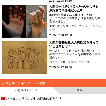
2017.02.08 14:30
人間の手はチンパンジーの手よりも
原始的で未発達だった!!
地球の支配者である我々は、人類こそ
が、この星のどの生物よりも進化した存
在であると...
進化
オランウータン
ゴリラ
チンパン
ジー
2015.07.20 12:00
人間が霊長類最大の男性器を持って
いる理由とは？
オスとして生まれてきた世の男性は、自
身のアイデンティティを象徴する「男性
器のサイ...
ペニス
人類
霊長類
ジョー丸山
2015.04.27 10:00
人気記事ランキング
17:35更新
不思議ベスト10！
総合
バッタの大群はこの世の終末の前兆か!?