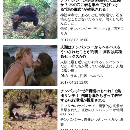
チンパンジーが宗教を獲得した証拠
か？ 木の穴に岩を集めて投げつけ
る“謎の儀式”が確認される！
神社や寺で、あるいは山や海辺で、石を
積んだことはないだろうか。幼くして死
んだ子ど...
儀式
チンパンジー
吉井いつき
西アフ
リカ
2017.08.03 16:00
人類はチンパンジーからヘルペスを
うつされたことが判明！ 原因は異種
姦セックスか!?
人類に最も近いといわれるチンパンジー
だが、私たちが思っている以上に、人類
に近い種...
DNA
サル
性病
ヘルペス
2017.04.21 12:00
チンパンジーが“痴情のもつれ”で集
団リンチ！ 股間を噛みちぎって殺害
する犯行現場が撮影される
アフリカのサバンナで、衝撃的な光景が
目撃された。複数のチンパンジーが仲間
のチンパ...
チンパンジー
吉井いつき
セネガル
殺
害