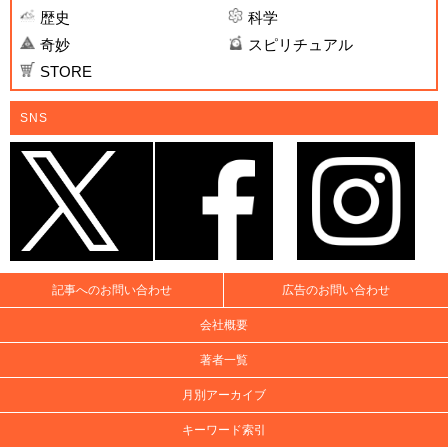
歴史
科学
奇妙
スピリチュアル
STORE
SNS
記事へのお問い合わせ
広告のお問い合わせ
会社概要
著者一覧
月別アーカイブ
キーワード索引