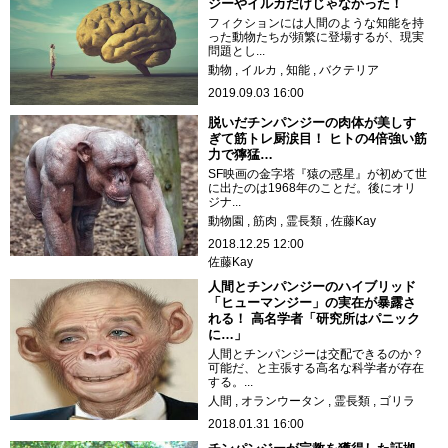
ジーやイルカだけじゃなかった！
フィクションには人間のような知能を持
った動物たちが頻繁に登場するが、現実
問題とし...
動物
イルカ
知能
バクテリア
2019.09.03 16:00
脱いだチンパンジーの肉体が美しす
ぎて筋トレ厨涙目！ ヒトの4倍強い筋
力で獰猛…
SF映画の金字塔『猿の惑星』が初めて世
に出たのは1968年のことだ。後にオリ
ジナ...
動物園
筋肉
霊長類
佐藤Kay
2018.12.25 12:00
佐藤Kay
人間とチンパンジーのハイブリッド
「ヒューマンジー」の実在が暴露さ
れる！ 高名学者「研究所はパニック
に…」
人間とチンパンジーは交配できるのか？
可能だ、と主張する高名な科学者が存在
する。...
人間
オランウータン
霊長類
ゴリラ
2018.01.31 16:00