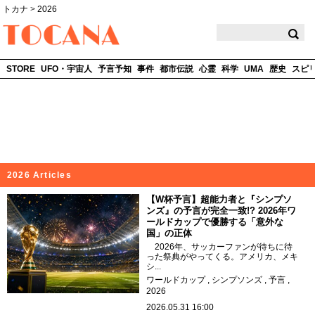
トカナ
>
2026
TOCANA
STORE
UFO・宇宙人
予言予知
事件
都市伝説
心霊
科学
UMA
歴史
スピ
2026 Articles
【W杯予言】超能力者と『シンプソ
ンズ』の予言が完全一致!? 2026年ワ
ールドカップで優勝する「意外な
国」の正体
2026年、サッカーファンが待ちに待
った祭典がやってくる。アメリカ、メキ
シ...
ワールドカップ
シンプソンズ
予言
2026
2026.05.31 16:00