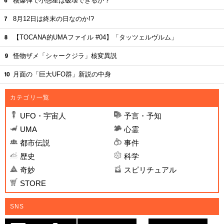
核爆弾で小惑星は破壊できるか？
8月12日は終末の日なのか!?
【TOCANA的UMAファイル #04】「タッツェルヴルム」
怪物ザメ「シャークジラ」核変異説
月面の「巨大UFO群」新説の中身
カテゴリ一覧
UFO・宇宙人
予言・予知
UMA
心霊
都市伝説
事件
歴史
科学
奇妙
スピリチュアル
STORE
SNS