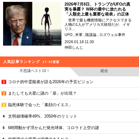
2026年7月8日、トランプがUFOの真
実を暴露？ W杯の最中に放たれる
「人類史上最も重要な発表」の正体
世界で最も機密情報にアクセスできる
人物の1人がアメリカ大統領だが、イギ
リス...
UFO
米軍
陰謀論
ロズウェル事件
2026.01.18 11:30
仲田しんじ
人気記事ランキング
17:35更新
不思議ベスト10！
総合
コロナ的中霊能者が語る2026年の予言ビジョン
またしても火星に謎の「扉」が出現？
臨死体験で会った「素顔のイエス」
文明崩壊確率49%、2050年のリミット
6時間動かず浮かんだ発光球体、コロラド上空の謎