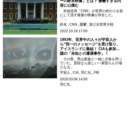
ーの終末映像」とは？ 憂鬱すぎる内
容に心痛む
米放送局「CNN」が世界の終わりを前
にして流す最後の映像が存在した。
「...
終末
CNN
憂鬱
第三次世界大戦
2022.10.18 17:00
1993年、世界中の人々が宇宙人か
ら“同一のメッセージ”を受け取り、
アイスランドに集結！ CIAも参加…
謎の「未知との遭遇事件」！
その夜、男は家族と一緒に夕食を摂っ
ていた。普段なら楽しい一家団らんの場
となる...
宇宙人
CIA
羽仁礼
FBI
2018.03.06 14:00
羽仁礼