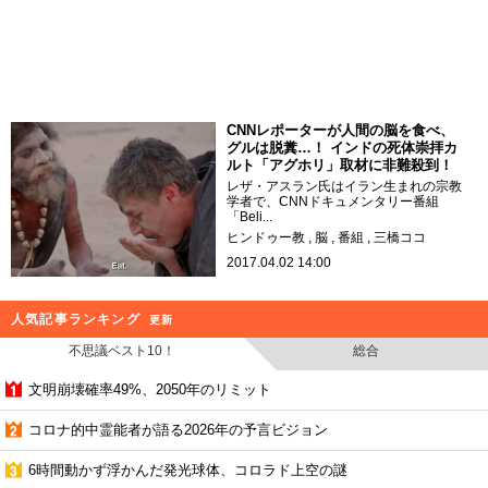
CNNレポーターが人間の脳を食べ、
グルは脱糞…！ インドの死体崇拝カ
ルト「アグホリ」取材に非難殺到！
レザ・アスラン氏はイラン生まれの宗教
学者で、CNNドキュメンタリー番組
「Beli...
ヒンドゥー教
脳
番組
三橋ココ
2017.04.02 14:00
人気記事ランキング
更新
不思議ベスト10！
総合
文明崩壊確率49%、2050年のリミット
コロナ的中霊能者が語る2026年の予言ビジョン
6時間動かず浮かんだ発光球体、コロラド上空の謎