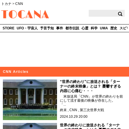
トカナ
>
CNN
TOCANA
STORE
UFO・宇宙人
予言予知
事件
都市伝説
心霊
科学
UMA
歴史
スピ
CNN Articles
“世界の終わり”に放送される「ター
ナーの終末映像」とは？ 憂鬱すぎる
内容に心痛む・・・
米放送局「CNN」が世界の終わりを前
にして流す最後の映像が存在した。
「...
終末
CNN
第三次世界大戦
2024.10.29 20:00
世界の終わりに放送される「ターナ