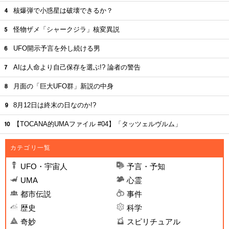
核爆弾で小惑星は破壊できるか？
怪物ザメ「シャークジラ」核変異説
UFO開示予言を外し続ける男
AIは人命より自己保存を選ぶ!? 論者の警告
月面の「巨大UFO群」新説の中身
8月12日は終末の日なのか!?
【TOCANA的UMAファイル #04】「タッツェルヴルム」
カテゴリ一覧
UFO・宇宙人
予言・予知
UMA
心霊
都市伝説
事件
歴史
科学
奇妙
スピリチュアル