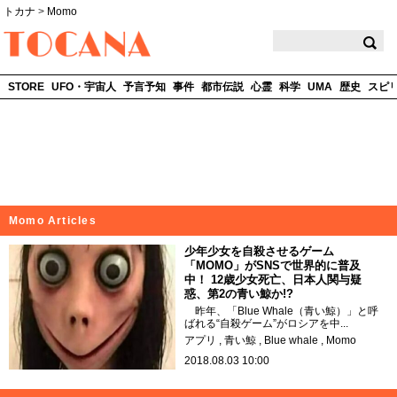
トカナ
>
Momo
TOCANA
STORE
UFO・宇宙人
予言予知
事件
都市伝説
心霊
科学
UMA
歴史
スピ
Momo Articles
少年少女を自殺させるゲーム
「MOMO」がSNSで世界的に普及
中！ 12歳少女死亡、日本人関与疑
惑、第2の青い鯨か!?
昨年、「Blue Whale（青い鯨）」と呼
ばれる“自殺ゲーム”がロシアを中...
アプリ
青い鯨
Blue whale
Momo
2018.08.03 10:00