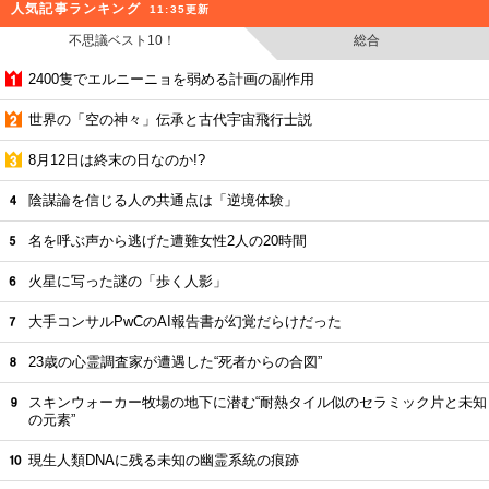
人気記事ランキング
11:35更新
不思議ベスト10！
総合
2400隻でエルニーニョを弱める計画の副作用
世界の「空の神々」伝承と古代宇宙飛行士説
8月12日は終末の日なのか!?
陰謀論を信じる人の共通点は「逆境体験」
名を呼ぶ声から逃げた遭難女性2人の20時間
火星に写った謎の「歩く人影」
大手コンサルPwCのAI報告書が幻覚だらけだった
23歳の心霊調査家が遭遇した“死者からの合図”
スキンウォーカー牧場の地下に潜む“耐熱タイル似のセラミック片と未知
の元素”
現生人類DNAに残る未知の幽霊系統の痕跡