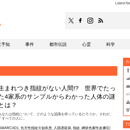
Latest N
TOCANA
TOCANAのFacebookはこち
TOCANAのinstagra
TOCANAのRS
言予知
事件
都市伝説
心霊
科学
カ
生まれつき指紋がない人間!? 世界でたっ
た4家系のサンプルからわかった人体の謎
とは？
あなたは指紋について、どのような認識を持っているだろうか。それが、
「すべての人に...
T
SMARCAD1
,
先天性指紋欠如疾患
,
入国遅延病
,
指紋
,
網状色素性皮膚症
]