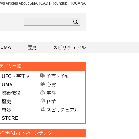
ews Articles About SMARCAD1 Roundup | TOCANA
ら
mはこちら
Sはこちら
UMA
歴史
スピリチュアル
テゴリ一覧
UFO・宇宙人
予言・予知
UMA
心霊
都市伝説
事件
歴史
科学
奇妙
スピリチュアル
STORE
OCANAおすすめコンテンツ