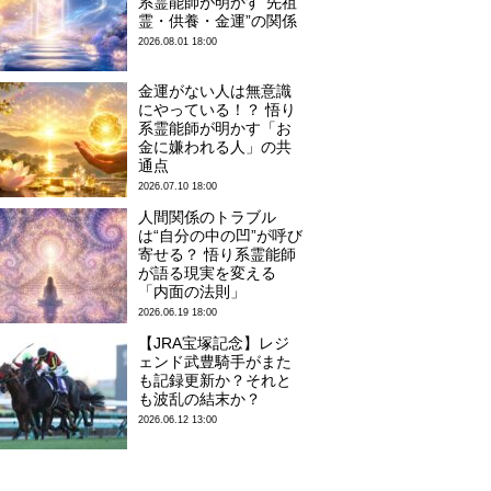
系霊能師が明かす“先祖
霊・供養・金運”の関係
2026.08.01 18:00
金運がない人は無意識
にやっている！？ 悟り
系霊能師が明かす「お
金に嫌われる人」の共
通点
2026.07.10 18:00
人間関係のトラブル
は“自分の中の凹”が呼び
寄せる？ 悟り系霊能師
が語る現実を変える
「内面の法則」
2026.06.19 18:00
【JRA宝塚記念】レジ
ェンド武豊騎手がまた
も記録更新か？それと
も波乱の結末か？
2026.06.12 13:00