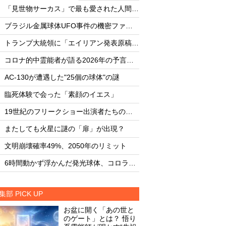
・
・
「見世物サーカス」で最も愛された人間5選
・
・
ブラジル金属球体UFO事件の機密ファイル
・
・
トランプ大統領に「エイリアン発表原稿」を渡した男
・
・
コロナ的中霊能者が語る2026年の予言ビジョン
・
・
AC-130が遭遇した"25個の球体"の謎
AC-130が遭遇した"
・
・
臨死体験で会った「素顔のイエス」
臨死体験で会った「
・
・
19世紀のフリークショー出演者たちの実態
・
・
またしても火星に謎の「扉」が出現？
またしても火星に謎
・
・
文明崩壊確率49%、2050年のリミット
文明崩壊確率49%、2
・
・
6時間動かず浮かんだ発光球体、コロラド上空の謎
集部 PICK UP
お盆に開く「あの世と
のゲート」とは？ 悟り