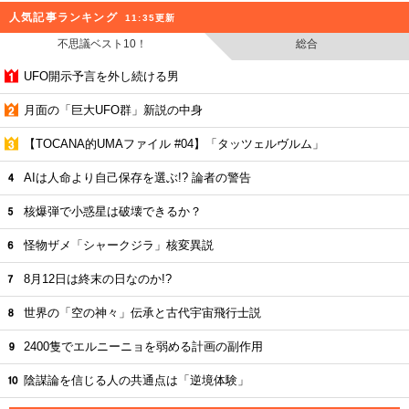
人気記事ランキング
11:35更新
不思議ベスト10！
総合
UFO開示予言を外し続ける男
月面の「巨大UFO群」新説の中身
【TOCANA的UMAファイル #04】「タッツェルヴルム」
AIは人命より自己保存を選ぶ!? 論者の警告
核爆弾で小惑星は破壊できるか？
怪物ザメ「シャークジラ」核変異説
8月12日は終末の日なのか!?
世界の「空の神々」伝承と古代宇宙飛行士説
2400隻でエルニーニョを弱める計画の副作用
陰謀論を信じる人の共通点は「逆境体験」