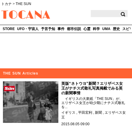
トカナ
>
THE SUN
TOCANA
STORE
UFO・宇宙人
予言予知
事件
都市伝説
心霊
科学
UMA
歴史
スピ
THE SUN Articles
英版“ネトウヨ”新聞？エリザベス女
王がナチス式敬礼写真掲載でみる英
の新聞事情
イギリスの大衆紙「THE SUN」が、
エリザベス女王が幼少期にナチス式敬礼
を...
イギリス
平田宏利
新聞
エリザベス女
王
2015.08.05 09:00