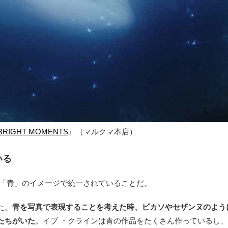
BRIGHT MOMENTS
』（マルクマ本店）
いる
なのは「青」のイメージで統一されていることだ。
た。
青を写真で表現することを考えた時、ピカソやセザンヌのよう
たちがいた
。イブ ・クラインは青の作品をたくさん作っているし