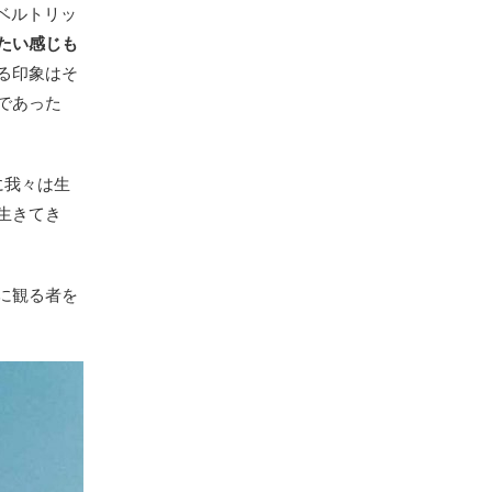
ベルトリッ
たい感じも
る印象はそ
であった
に我々は生
生きてき
に観る者を