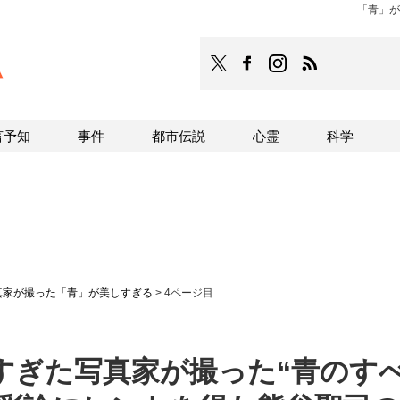
「青」が
TOCANA
TOCANAのFacebookはこち
TOCANAのinstagra
TOCANAのRS
言予知
事件
都市伝説
心霊
科学
真家が撮った「青」が美しすぎる
>
4ページ目
すぎた写真家が撮った“青のすべ