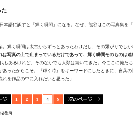
った
S』を日本語に訳すと「輝く瞬間」になる。なぜ、熊谷はこの写真集を
葉。輝く瞬間は太古からずっとあったわけだし、その繋がりでしか
れは写真の上で止まっているだけであって、輝く瞬間そのものは連
時代もあるけれど、そのなかでも人類は続いてきた。今ここに俺た
があったからこそ。『輝く時』をキーワードにしたときに、言葉の
流れを作品の中に入れたいと思った」
前のページ
次のページ
1
2
3
4
5
熊谷聖司