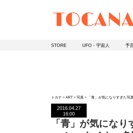
STORE
UFO・宇宙人
予
トカナ
>
ART
>
写真
>
「青」が気になりすぎた写
2016.04.27
16:00
「青」が気になり