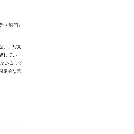
「輝く瞬間」
ない。
写真
続してい
ちがいるって
限定的な意