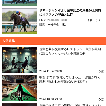
サマージャンボより宝塚記念の馬券が圧倒的
にオススメの理由とは!?
PR
2026.06.08 13:00
予言・予知
競馬
一攫千金
G1
人気連載
現実と夢が交差するレストラン…叔父が最期
に託したメッセージと不思議な夢
2024.11.14 23:00
心霊
彼女は“それ”を叱ってしまった… 黒髪が招く
悲劇『呪われた卒業式の予行演習』
2024.10.30 23:00
心霊
深夜の国道に立つ異様な『白い花嫁』タクシ