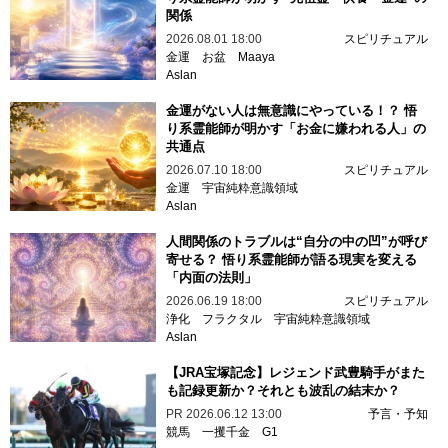
関係
2026.08.01 18:00
スピリチュアル
金運
お盆
Maaya
Aslan
金運がない人は無意識にやっている！？ 悟
り系霊能師が明かす「お金に嫌われる人」の
共通点
2026.07.10 18:00
スピリチュアル
金運
宇宙純粋意識領域
Aslan
人間関係のトラブルは“自分の中の凹”が呼び
寄せる？ 悟り系霊能師が語る現実を変える
「内面の法則」
2026.06.19 18:00
スピリチュアル
浄化
フラクタル
宇宙純粋意識領域
Aslan
【JRA宝塚記念】レジェンド武豊騎手がまた
も記録更新か？それとも波乱の結末か？
PR
2026.06.12 13:00
予言・予知
競馬
一攫千金
G1