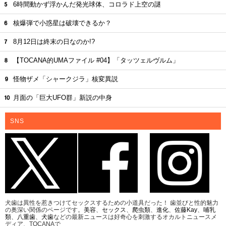
6時間動かず浮かんだ発光球体、コロラド上空の謎
核爆弾で小惑星は破壊できるか？
8月12日は終末の日なのか!?
【TOCANA的UMAファイル #04】「タッツェルヴルム」
怪物ザメ「シャークジラ」核変異説
月面の「巨大UFO群」新説の中身
SNS
犬歯は異性を惹きつけてセックスするための小道具だった！ 歯並びと性的魅力
の奥深い関係のページです。
美容
、
セックス
、
爬虫類
、
進化
、
佐藤Kay
、
哺乳
類
、
八重歯
、
犬歯
などの最新ニュースは好奇心を刺激するオカルトニュースメ
ディア、TOCANAで