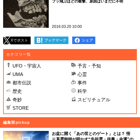
フッ飛ぶほどの衝撃、原因はいまだに不明
2016.03.20 10:00
Xでポスト
カテゴリ一覧
UFO・宇宙人
予言・予知
UMA
心霊
都市伝説
事件
歴史
科学
奇妙
スピリチュアル
STORE
編集部pickup
お盆に開く「あの世とのゲート」とは？ 悟
り系霊能師が明かす“先祖霊・供養・金運”の