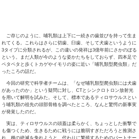
ご存じのように、哺乳類は上下に一続きの歯並びを持って生ま
れてくる。これらはさらに切歯、臼歯、そして犬歯というように
3タイプに分類されるが、この違いの発祥は3億年前にさかのぼる
という。まだ人類が今のような姿かたちをしておらず、四本足で
ペタペタと歩くトカゲやイモリの姿に近い「哺乳類型爬虫類」だ
ったころの話だ。
今回の研究で科学者チームは、「なぜ哺乳類型爬虫類には犬歯
があったのか」という疑問に対し、CTとシンクロトロン放射光
を用いて解明を試みた。そして、標本であるティロサウルスとい
う哺乳類の祖先の頭部骨格を調べたところ、なんと驚愕の新事実
が発覚したのだ。
実は、ティロサウルスの頭蓋は柔らかく、ちょっとした衝撃で
も傷つくため、生きるために戦うには脆弱すぎただろうと推測さ
れ、種の絶滅を免れようと、代わりに繁殖するためのパートナー