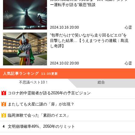
ー運転手が語る“最恐”怪談
2024.10.16 20:00
心霊
“包帯だらけで笑いながら走り回るピエロ”を
目撃した結果…【うえまつそうの連載：島流
し奇譚】
2024.10.02 20:00
心霊
人気記事ランキング
11:35更新
不思議ベスト10！
総合
コロナ的中霊能者が語る2026年の予言ビジョン
またしても火星に謎の「扉」が出現？
臨死体験で会った「素顔のイエス」
文明崩壊確率49%、2050年のリミット