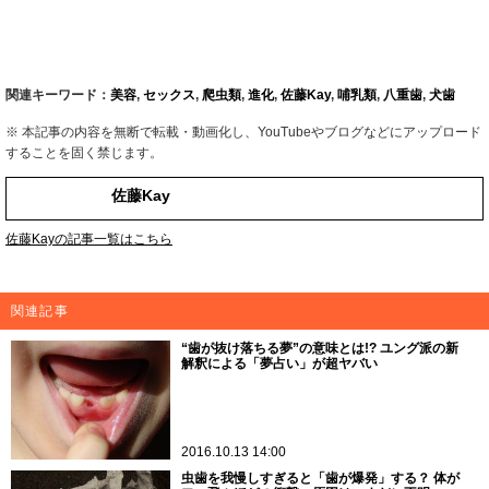
関連キーワード：
美容
,
セックス
,
爬虫類
,
進化
,
佐藤Kay
,
哺乳類
,
八重歯
,
犬歯
※ 本記事の内容を無断で転載・動画化し、YouTubeやブログなどにアップロード
することを固く禁じます。
佐藤Kay
佐藤Kayの記事一覧はこちら
関連記事
“歯が抜け落ちる夢”の意味とは!? ユング派の新
解釈による「夢占い」が超ヤバい
2016.10.13 14:00
虫歯を我慢しすぎると「歯が爆発」する？ 体が